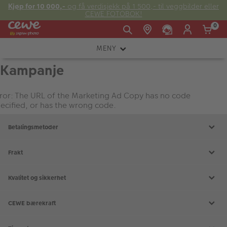
Kjøp for 10 000,-
og få verdisjekk på 1 500,- til veggbilder eller
CEWE FOTOBOK!
0
MENY
Man -
09:00 -
14:00 -
Søndag:
Kampanje
KAMERA
Fre:
20:00
20:00
OBJEKTIV
ror: The URL of the Marketing Ad Copy has no code
ecified, or has the wrong code.
FOTOTILBEHØR
E-post:
Betalingsmetoder
LYS OG STUDIO
kundeservice@japanphoto.no
INSTANTFOTO
Frakt
ANALOG
Kvalitet og sikkerhet
KIKKERTER
CEWE bærekraft
RAMMER