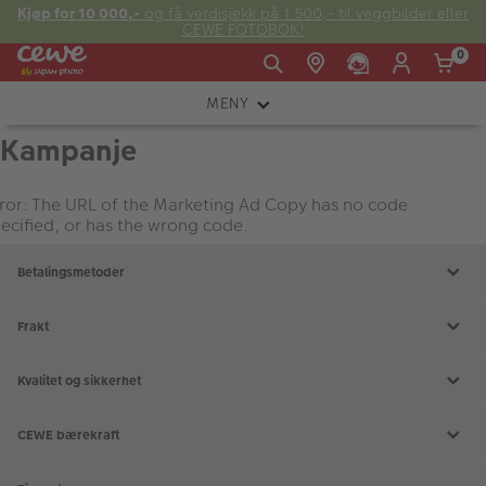
Kjøp for 10 000,-
og få verdisjekk på 1 500,- til veggbilder eller
CEWE FOTOBOK!
0
MENY
Man -
09:00 -
14:00 -
Søndag:
Kampanje
KAMERA
Fre:
20:00
20:00
OBJEKTIV
ror: The URL of the Marketing Ad Copy has no code
ecified, or has the wrong code.
FOTOTILBEHØR
E-post:
Betalingsmetoder
LYS OG STUDIO
kundeservice@japanphoto.no
INSTANTFOTO
Frakt
ANALOG
Kvalitet og sikkerhet
KIKKERTER
CEWE bærekraft
RAMMER