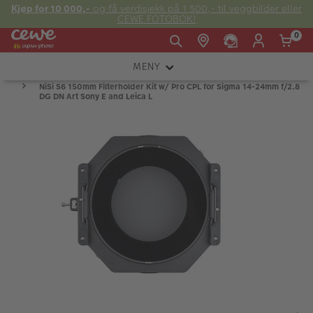
Kjøp for 10 000,-
og få verdisjekk på 1 500,- til veggbilder eller
CEWE FOTOBOK!
0
MENY
Man -
09:00 -
14:00 -
NiSi S6 150mm Filterholder Kit w/ Pro CPL for Sigma 14-24mm f/2.8
Søndag:
KAMERA
Fre:
20:00
20:00
DG DN Art Sony E and Leica L
OBJEKTIV
FOTOTILBEHØR
E-post:
LYS OG STUDIO
kundeservice@japanphoto.no
INSTANTFOTO
ANALOG
KIKKERTER
RAMMER