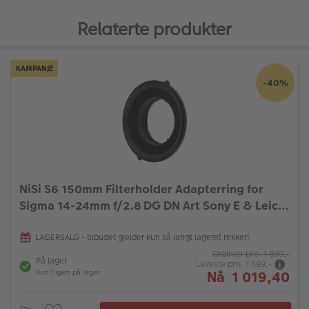
Relaterte produkter
KAMPANJE
-40%
NiSi S6 150mm Filterholder Adapterring for
Sigma 14-24mm f/2.8 DG DN Art Sony E & Leica
L
LAGERSALG - tilbudet gjelder kun så langt lageret rekker!
Ordinær pris 1 699,-
På lager
Laveste pris 1 699,-
Nå 1 019,40
Kun 1 igjen på lager