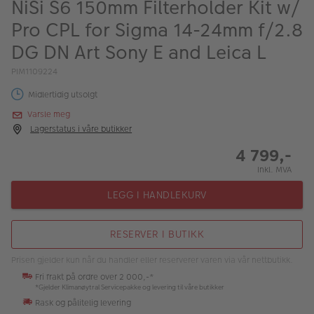
NiSi S6 150mm Filterholder Kit w/
ALBUM
Pro CPL for Sigma 14-24mm f/2.8
Kampanjer
DG DN Art Sony E and Leica L
Merker
PIM1109224
Lagersalg
Midlertidig utsolgt
Varsle meg
Bildeprodukter
Lagerstatus i våre butikker
4 799,-
Fotokurs
Inkl. MVA
Inspirasjon
LEGG I HANDLEKURV
Butikkoversikt
RESERVER I BUTIKK
Prisen gjelder kun når du handler eller reserverer varen via vår nettbutikk.
Fri frakt på ordre over 2 000,-*
*Gjelder Klimanøytral Servicepakke og levering til våre butikker
Rask og pålitelig levering