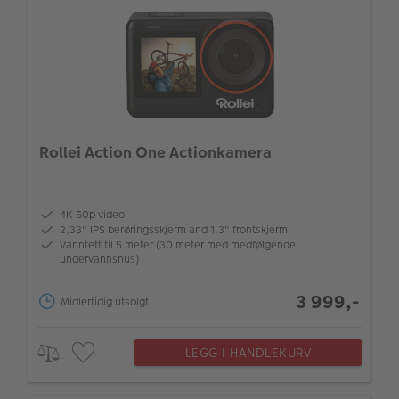
Rollei Action One Actionkamera
4K 60p video
2,33" IPS berøringsskjerm and 1,3" frontskjerm
Vanntett til 5 meter (30 meter med medfølgende
undervannshus)
3 999,-
Midlertidig utsolgt
LEGG I HANDLEKURV