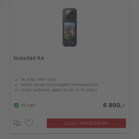
ALBUM
Kampanjer
Merker
Lagersalg
Bildeprodukter
Insta360 X4
Fotokurs
8K 30fps 360° video
Robust design med avtagbar linsebeskyttelse
Inspirasjon
Lengre batteritid, opptil 135 min (5.7K 30fps)
Butikkoversikt
6 890,-
På lager
LEGG I HANDLEKURV