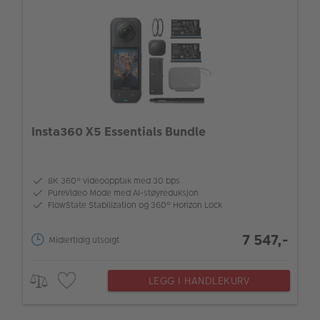
Insta360 X5 Essentials Bundle
8K 360° videoopptak med 30 bps
PureVideo Mode med AI-støyreduksjon
FlowState Stabilization og 360° Horizon Lock
7 547,-
Midlertidig utsolgt
LEGG I HANDLEKURV