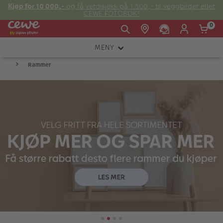
Kjøp for 10 000,-
og få verdisjekk på 1 500,- til veggbilder eller
CEWE FOTOBOK!
0
MENY
Man -
09:00 -
14:00 -
Søndag:
Rammer
KAMERA
Fre:
20:00
20:00
OBJEKTIV
FOTOTILBEHØR
E-post:
LYS OG STUDIO
kundeservice@japanphoto.no
INSTANTFOTO
ANALOG
KIKKERTER
RAMMER