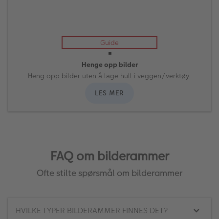
Hvordan lage en rammevegg
En bildevegg kan være et vakkert og personlig tillegg til
ethvert hjem, og skaper et fokuspunkt som forteller din unike
historie gjennom fotografier og kunstverk. Uansett om du er en
erfaren interiørentusiast eller en nybegynner, kan du enkelt
lage en imponerende bildevegg med litt planlegging og
kreativitet. I denne artikkelen vil vi ta deg gjennom fem viktige
trinn for å lage en stilfull og minneverdig bildevegg med
fotografier og bilder i rammer. Fra planlegging og valg av
vegg, til festing og sikkerhet – her er alt du trenger å vite for å
komme i gang!
LES MER