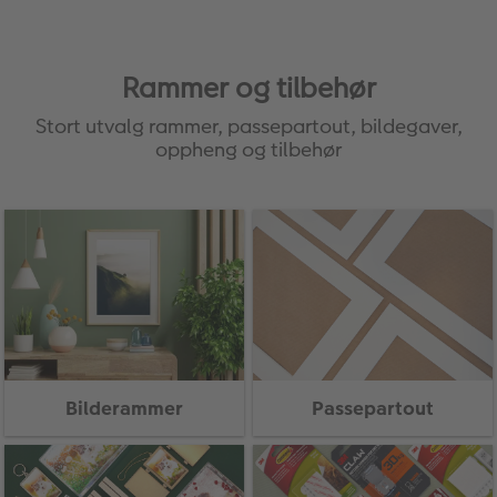
ALBUM
Kampanjer
Rammer og tilbehør
Merker
Stort utvalg rammer, passepartout, bildegaver,
oppheng og tilbehør
Lagersalg
Bildeprodukter
Fotokurs
Inspirasjon
Butikkoversikt
Bilderammer
Passepartout