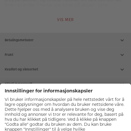
Guide
◾
Henge opp bilder
Heng opp bilder uten å lage hull i veggen/verktøy.
LES MER
FAQ om bilderammer