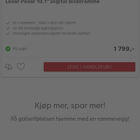
Lexar Pexar 10.1" Digital Bilderamme
10.1-tommers, 1280 x 800 HD-skjerm
32 GB innebygd lagringsplass
Overlegen antirefleksskjerm for bedre klarhet
1 799,-
På lager
LEGG I HANDLEKURV
Kjøp mer, spar mer!
Få gallerifølelsen hjemme med en rammevegg!