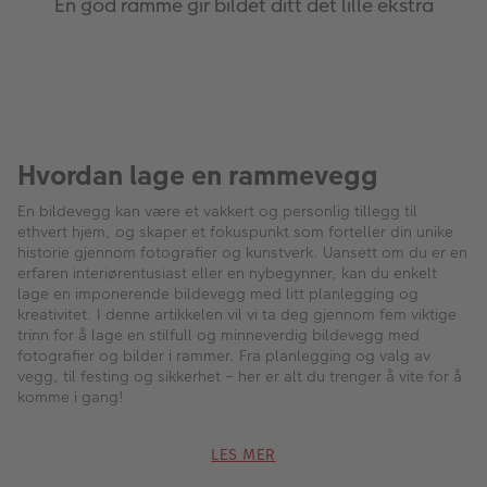
SE ALLE
Kun den beste kvaliteten til de nye
rammene dine
Lag fotoplakater til rammene dine hos oss!