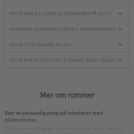
◾
På barnerommet
Tips og triks til bildeoppheng og motivvalg på
barnerommet.
LES MER