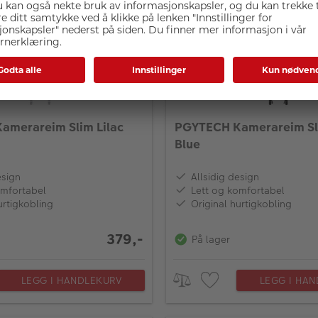
amerareim Slim Lilac
PGYTECH Kamerareim Sl
Blue
esign
Allsidig design
omfortabel
Lett og komfortabel
urtigkobling
Original hurtigkobling
379,-
På lager
LEGG I HANDLEKURV
LEGG I HA