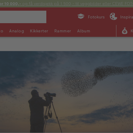
or 10 000,-
og få verdisjekk på 1 500,- til veggbilder eller CEWE F
Fotokurs
Inspir
to
Analog
Kikkerter
Rammer
Album