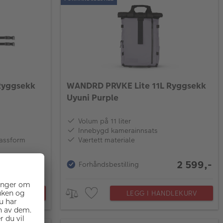
Ryggsekk
WANDRD PRVKE Lite 11L Ryggsekk
Uyuni Purple
Volum på 11 liter
Innebygd kamerainnsats
assform
Værtett materiale
2 999,-
2 599,-
Forhåndsbestilling
NDLEKURV
LEGG I HANDLEKURV