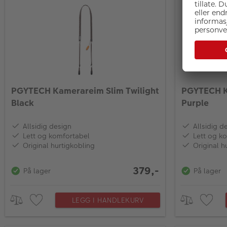
PGYTECH Kamerareim Slim Twilight
PGYTECH K
Black
Purple
Allsidig design
Allsidig d
Lett og komfortabel
Lett og k
Original hurtigkobling
Original h
379,-
På lager
På lager
LEGG I HANDLEKURV