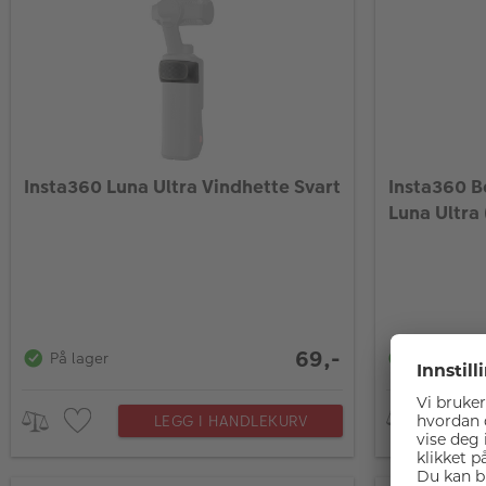
Insta360 Luna Ultra Vindhette Svart
Insta360 B
Luna Ultra 
69,-
På lager
På lager
LEGG I HANDLEKURV