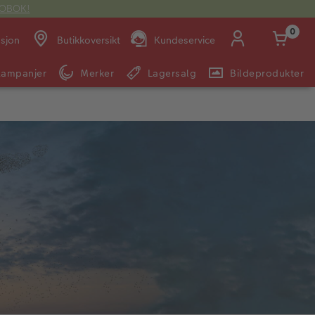
OTOBOK!
0
asjon
Butikkoversikt
Kundeservice
Kampanjer
Merker
Lagersalg
Bildeprodukter
Man -
09:00 -
14:00 -
Søndag:
Fre:
20:00
20:00
E-post:
kundeservice@japanphoto.no