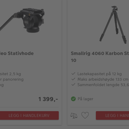
ideo Stativhode
Smallrig 4060 Karbon St
10
itet 2,5 kg
Lastekapasitet på 12 kg
r panorering
Maks arbeidshøyde 133 cm
kg
Sammenfoldet lengde 53,
1 399,-
På lager
LEGG I HANDLEKURV
LEGG I HA