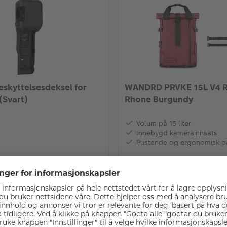
eskyttelsesdeksel for
WANDRD PRVKE 15L V4 
(Svart)
Rhone Burgundy
Volum på 15 liter
Innebygd kamerainnsats
Pustende og ergonomisk p
199,-
På lager
LEGG I HANDLEKURV
LEGG I HA