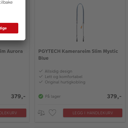
im Aurora
PGYTECH Kamerareim Slim Mystic
Blue
Allsidig design
Lett og komfortabel
Original hurtigkobling
379,-
379,-
På lager
NDLEKURV
LEGG I HANDLEKURV