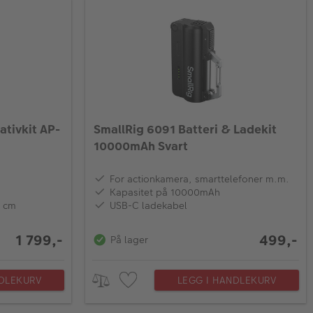
ativkit AP-
SmallRig 6091 Batteri & Ladekit
10000mAh Svart
For actionkamera, smarttelefoner m.m.
Kapasitet på 10000mAh
6 cm
USB-C ladekabel
1 799,-
499,-
På lager
NDLEKURV
LEGG I HANDLEKURV