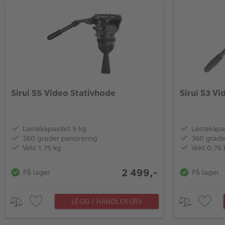
Sirui S5 Video Stativhode
Sirui S3 V
Lastekapasitet 5 kg
Lastekapas
360 grader panorering
360 grade
Vekt 1,75 kg
Vekt 0,76 
2 499,-
På lager
På lager
LEGG I HANDLEKURV