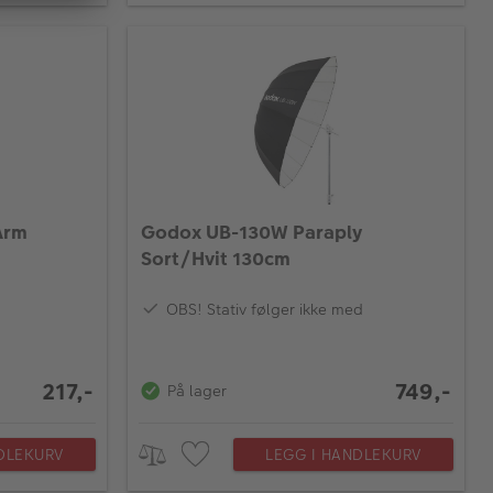
Arm
Godox UB-130W Paraply
Sort/Hvit 130cm
OBS! Stativ følger ikke med
217,-
749,-
På lager
DLEKURV
LEGG I HANDLEKURV