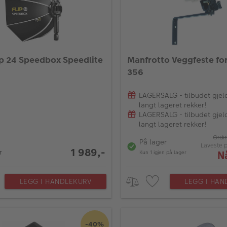
p 24 Speedbox Speedlite
Manfrotto Veggfeste fo
356
LAGERSALG - tilbudet gjel
langt lageret rekker!
LAGERSALG - tilbudet gjel
langt lageret rekker!
Ordi
På lager
Laveste p
1 989,-
r
N
Kun 1 igjen på lager
LEGG I HANDLEKURV
LEGG I HAN
-40%