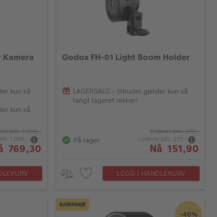
r Kamera
Godox FH-01 Light Boom Holder
der kun så
LAGERSALG - tilbudet gjelder kun så
langt lageret rekker!
der kun så
nær pris 1 099,-
Ordinær pris 217,-
ris 1 099,-
Laveste pris 217,-
På lager
å 769,30
Nå 151,90
DLEKURV
LEGG I HANDLEKURV
KAMPANJE
-40%