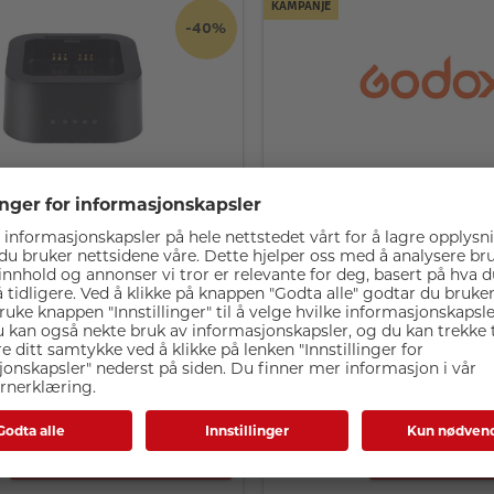
KAMPANJE
-40%
29 USB-Lader til AD200
Godox FT-DS300 Blitsrør
tteri)
LG - tilbudet gjelder kun så
LAGERSALG - tilbudet gjel
geret rekker!
langt lageret rekker!
LAGERSALG - tilbudet gjel
langt lageret rekker!
Ordinær pris 399,40
Or
Laveste pris 399,40
Laveste
r
På lager
Nå 239,64
N
LEGG I HANDLEKURV
LEGG I HAN