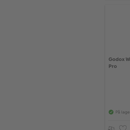
Godox WB
Pro
På lage