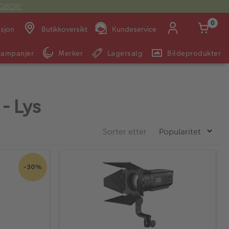
OTOBOK!
0
asjon
Butikkoversikt
Kundeservice
Kampanjer
Merker
Lagersalg
Bildeprodukter
Man -
09:00 -
14:00 -
Søndag:
Fre:
20:00
20:00
- Lys
E-post:
Sorter etter
kundeservice@japanphoto.no
-30%