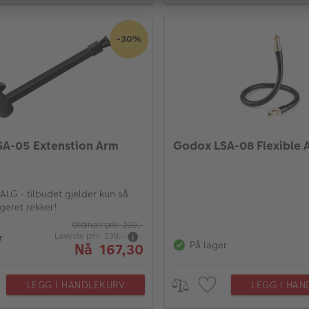
-30%
A-05 Extenstion Arm
Godox LSA-08 Flexible 
LG - tilbudet gjelder kun så
geret rekker!
Ordinær pris 239,-
Laveste pris 239,-
r
På lager
Nå 167,30
LEGG I HANDLEKURV
LEGG I HAN