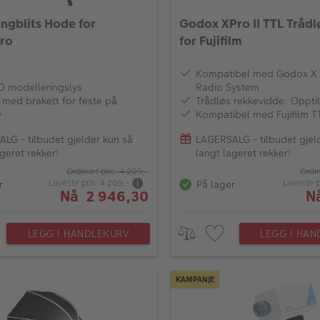
ngblits Hode for
Godox XPro II TTL Trådl
ro
for Fujifilm
Kompatibel med Godox X 
 modelleringslys
Radio System
 med brakett for feste på
Trådløs rekkevidde: Oppti
v
Kompatibel med Fujifilm T
LG - tilbudet gjelder kun så
LAGERSALG - tilbudet gjel
geret rekker!
langt lageret rekker!
Ordinær pris 4 209,-
Ordi
Laveste pris 4 209,-
Laveste p
r
På lager
Nå 2 946,30
N
LEGG I HANDLEKURV
LEGG I HAN
KAMPANJE