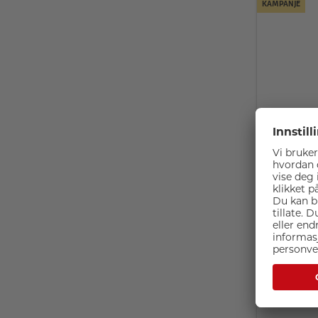
KAMPANJE
Godox UC
(WB29 Ba
LAGERSA
langt la
På lage