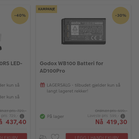
KAMPANJE
-40%
-30%
50RS LED-
Godox WB100 Batteri for
AD100Pro
der kun så
LAGERSALG - tilbudet gjelder kun så
langt lageret rekker!
der kun så
inær pris 729,-
Ordinær pris 599,-
 pris 729,-
Laveste pris 599,-
På lager
å 437,40
Nå 419,30
DLEKURV
LEGG I HANDLEKURV