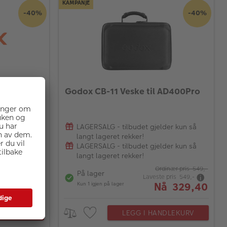
KAMPANJE
-40%
-40%
 til DS300
Godox CB-11 Veske til AD400Pro
der kun så
LAGERSALG - tilbudet gjelder kun så
langt lageret rekker!
der kun så
LAGERSALG - tilbudet gjelder kun så
langt lageret rekker!
dinær pris 351,-
Ordinær pris 549,-
På lager
 pris 351,-
Laveste pris 549,-
å 210,60
Nå 329,40
Kun 1 igjen på lager
DLEKURV
LEGG I HANDLEKURV