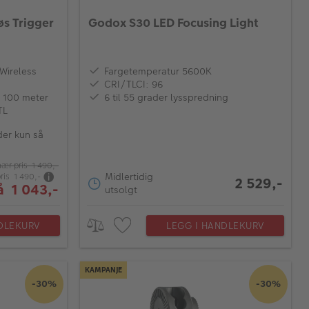
øs Trigger
Godox S30 LED Focusing Light
Wireless
Fargetemperatur 5600K
CRI/TLCI: 96
l 100 meter
6 til 55 grader lysspredning
TL
der kun så
nær pris 1 490,-
Midlertidig
ris 1 490,-
2 529,-
å 1 043,-
utsolgt
DLEKURV
LEGG I HANDLEKURV
KAMPANJE
-30%
-30%