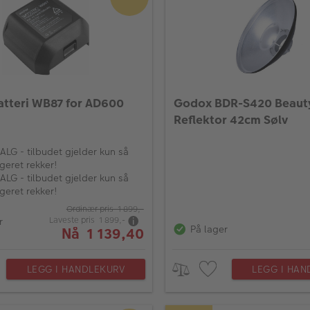
tteri WB87 for AD600
Godox BDR-S420 Beauty
Reflektor 42cm Sølv
LG - tilbudet gjelder kun så
geret rekker!
LG - tilbudet gjelder kun så
geret rekker!
Ordinær pris 1 899,-
Laveste pris 1 899,-
r
På lager
Nå 1 139,40
LEGG I HANDLEKURV
LEGG I HAN