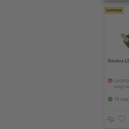
KAMPANJE
Godox LS
LAGERSA
langt la
På lage