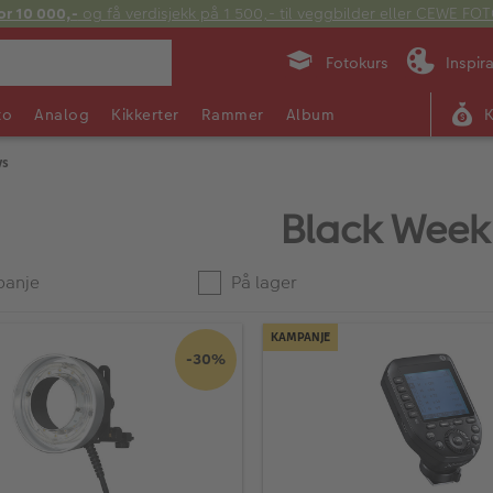
or 10 000,-
og få verdisjekk på 1 500,- til veggbilder eller CEWE F
Fotokurs
Inspir
to
Analog
Kikkerter
Rammer
Album
ys
Black Week 
anje
På lager
KAMPANJE
-30%