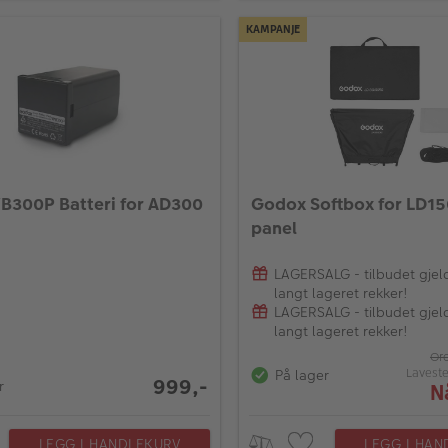
KAMPANJE
300P Batteri for AD300
Godox Softbox for LD1
panel
LAGERSALG - tilbudet gjel
langt lageret rekker!
LAGERSALG - tilbudet gjel
langt lageret rekker!
Ord
Laveste
På lager
999,-
r
N
LEGG I HANDLEKURV
LEGG I HAN