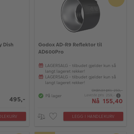
 Dish
Godox AD-R9 Reflektor til
AD600Pro
LAGERSALG - tilbudet gjelder kun så
langt lageret rekker!
LAGERSALG - tilbudet gjelder kun så
langt lageret rekker!
Ordinær pris 259,-
Laveste pris 259,-
På lager
495,-
Nå 155,40
DLEKURV
LEGG I HANDLEKURV