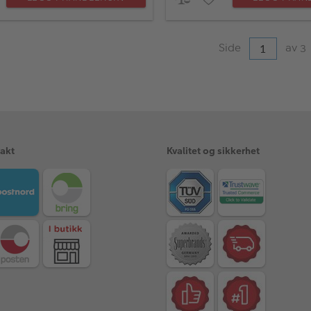
Side
av
3
rakt
Kvalitet og sikkerhet