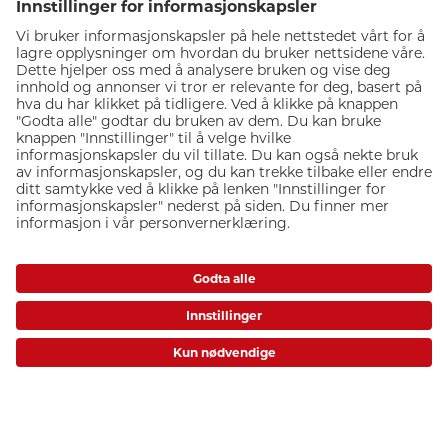
Passfoto
Trenger du passfoto? Kom innom, så ordner vi det! Vi tar
passbilder i nesten alle mulige formater.