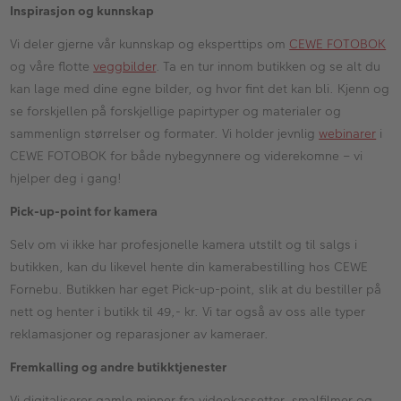
Inspirasjon og kunnskap
Vi deler gjerne vår kunnskap og eksperttips om
CEWE FOTOBOK
og våre flotte
veggbilder
. Ta en tur innom butikken og se alt du
kan lage med dine egne bilder, og hvor fint det kan bli. Kjenn og
se forskjellen på forskjellige papirtyper og materialer og
sammenlign størrelser og formater. Vi holder jevnlig
webinarer
i
CEWE FOTOBOK for både nybegynnere og viderekomne – vi
hjelper deg i gang!
Pick-up-point for kamera
Selv om vi ikke har profesjonelle kamera utstilt og til salgs i
butikken, kan du likevel hente din kamerabestilling hos CEWE
Fornebu. Butikken har eget Pick-up-point, slik at du bestiller på
nett og henter i butikk til 49,- kr. Vi tar også av oss alle typer
reklamasjoner og reparasjoner av kameraer.
Fremkalling og andre butikktjenester
Vi digitaliserer gamle minner fra videokassetter, smalfilmer og