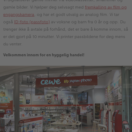
gamle bilder. Vi hjelper deg selvsagt med
fremkalling av film og
engangskamera
, og har et godt utvalg av analog film. Vi tar
også
ID-foto (passfoto)
av voksne og barn fra 0 år og opp. Du
trenger ikke å avtale på forhånd, det er bare å komme innom, så
er det gjort på 10 minutter. Vi printer passbildene for deg mens
du venter.
Velkommen innom for en hyggelig handel!