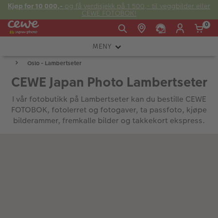
Kjøp for 10 000,-
og få verdisjekk på 1 500,- til veggbilder eller
CEWE FOTOBOK!
0
MENY
Man -
09:00 -
14:00 -
Søndag:
Oslo - Lambertseter
KAMERA
Fre:
20:00
20:00
CEWE Japan Photo Lambertseter
OBJEKTIV
I vår fotobutikk på Lambertseter kan du bestille CEWE
FOTOTILBEHØR
FOTOBOK, fotolerret og fotogaver, ta passfoto, kjøpe
E-post:
bilderammer, fremkalle bilder og takkekort ekspress.
LYS OG STUDIO
kundeservice@japanphoto.no
INSTANTFOTO
ANALOG
KIKKERTER
RAMMER