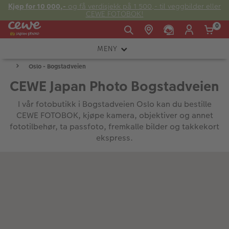
Kjøp for 10 000,-
og få verdisjekk på 1 500,- til veggbilder eller
CEWE FOTOBOK!
0
MENY
Man -
09:00 -
14:00 -
Søndag:
Oslo - Bogstadveien
KAMERA
Fre:
20:00
20:00
CEWE Japan Photo Bogstadveien
OBJEKTIV
I vår fotobutikk i Bogstadveien Oslo kan du bestille
FOTOTILBEHØR
CEWE FOTOBOK, kjøpe kamera, objektiver og annet
E-post:
fototilbehør, ta passfoto, fremkalle bilder og takkekort
LYS OG STUDIO
kundeservice@japanphoto.no
ekspress.
INSTANTFOTO
ANALOG
KIKKERTER
RAMMER