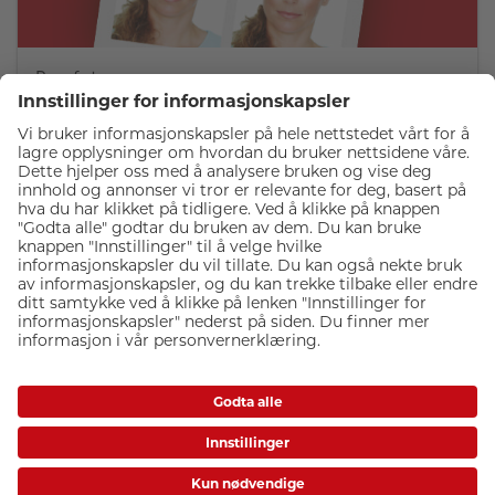
Passfoto
Trenger du passfoto? Kom innom, så ordner vi det! Vi tar
passbilder i nesten alle mulige formater.