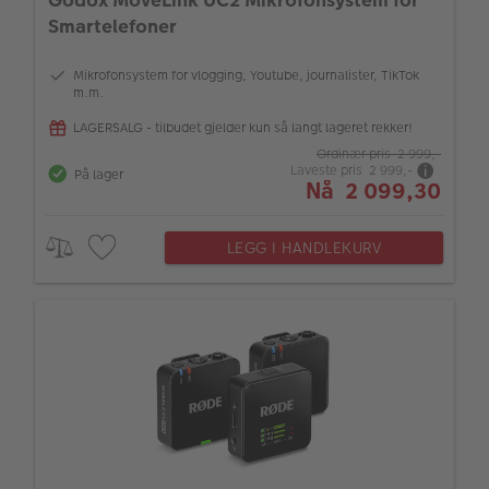
Smartelefoner
Mikrofonsystem for vlogging, Youtube, journalister, TikTok
m.m.
LAGERSALG - tilbudet gjelder kun så langt lageret rekker!
Ordinær pris 2 999,-
Laveste pris 2 999,-
På lager
Nå 2 099,30
LEGG I HANDLEKURV