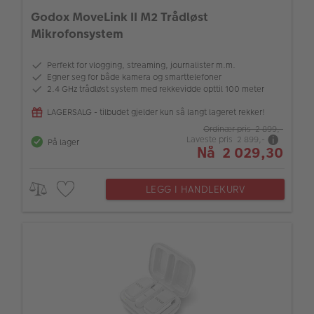
Godox MoveLink II M2 Trådløst
Mikrofonsystem
Perfekt for vlogging, streaming, journalister m.m.
Egner seg for både kamera og smarttelefoner
2.4 GHz trådløst system med rekkevidde opttil 100 meter
LAGERSALG - tilbudet gjelder kun så langt lageret rekker!
Ordinær pris 2 899,-
Laveste pris 2 899,-
På lager
Nå 2 029,30
LEGG I HANDLEKURV