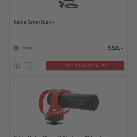
ALBUM
Kampanjer
Røde SmartLav+
Merker
Lagersalg
558,-
På lager
Bildeprodukter
LEGG I HANDLEKURV
Fotokurs
Inspirasjon
Butikkoversikt