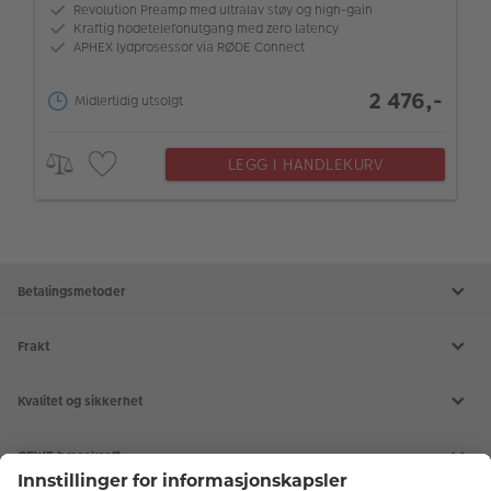
Revolution Preamp med ultralav støy og high-gain
Kraftig hodetelefonutgang med zero latency
APHEX lydprosessor via RØDE Connect
2 476,-
Midlertidig utsolgt
LEGG I HANDLEKURV
Betalingsmetoder
Frakt
Kvalitet og sikkerhet
CEWE bærekraft