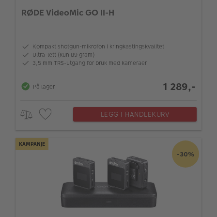
RØDE VideoMic GO II-H
Kompakt shotgun-mikrofon i kringkastingskvalitet
Ultra-lett (kun 89 gram)
3,5 mm TRS-utgang for bruk med kameraer
1 289,-
På lager
LEGG I HANDLEKURV
KAMPANJE
-30%