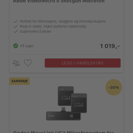
Røde VideoMicro II Shotgun Mikrofon
Perfekt for filmskapere, vloggere og innholdsskapere
Plug-in strøm, ingen batterier nødvendig
Superenkel å bruke
1 019,-
På lager
LEGG I HANDLEKURV
KAMPANJE
-30%
Godox MoveLink UC2 Mikrofonsystem for