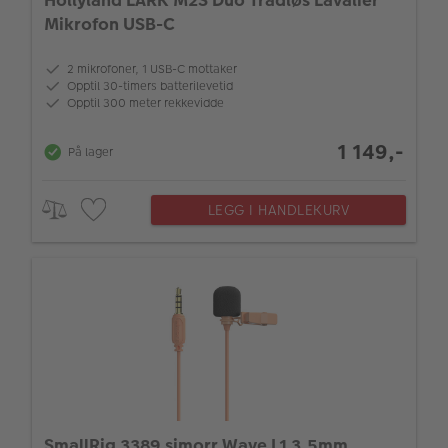
Hollyland LARK M2S Duo Trådløs Lavalier
Mikrofon USB-C
2 mikrofoner, 1 USB-C mottaker
Opptil 30-timers batterilevetid
Opptil 300 meter rekkevidde
1 149,-
På lager
LEGG I HANDLEKURV
SmallRig 3389 simorr Wave L1 3.5mm