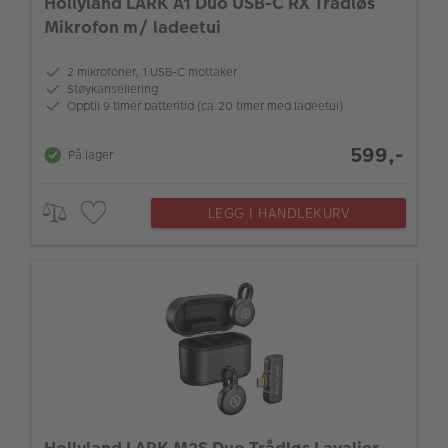
Hollyland LARK A1 Duo USB-C RX Trådløs
Mikrofon m/ ladeetui
2 mikrofoner, 1 USB-C mottaker
Støykansellering
Opptil 9 timer batteritid (ca.20 timer med ladeetui)
599,-
På lager
LEGG I HANDLEKURV