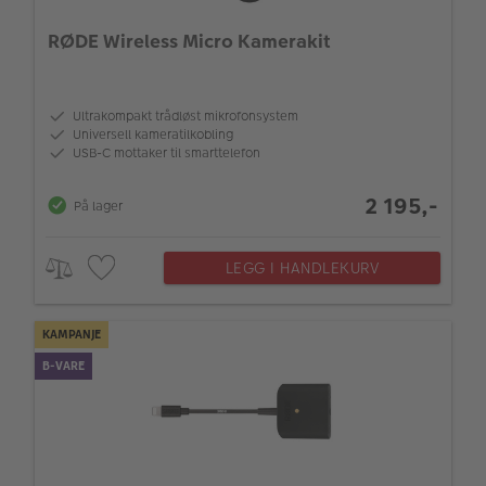
RØDE Wireless Micro Kamerakit
Ultrakompakt trådløst mikrofonsystem
Universell kameratilkobling
USB-C mottaker til smarttelefon
2 195,-
På lager
LEGG I HANDLEKURV
KAMPANJE
B-VARE