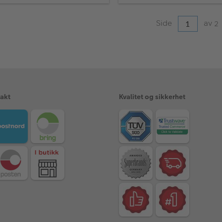
Side
av
2
rakt
Kvalitet og sikkerhet