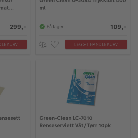
ensor
Green Clean G-2044 Trykkluft 400
rmat
ml
299,-
109,-
På lager
DLEKURV
LEGG I HANDLEKURV
ensesett
Green-Clean LC-7010
Renseserviett Våt/Tørr 10pk