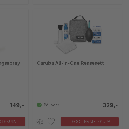
ingsspray
Caruba All-in-One Rensesett
149,-
329,-
På lager
DLEKURV
LEGG I HANDLEKURV