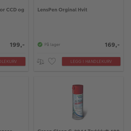
for CCD og
LensPen Orginal Hvit
199,-
169,-
På lager
DLEKURV
LEGG I HANDLEKURV