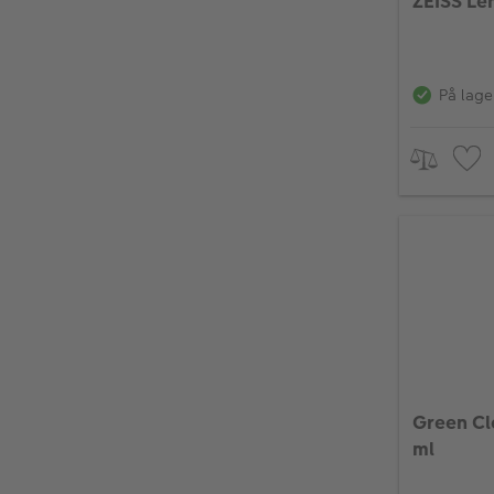
ZEISS Le
På lage
Green Cl
ml