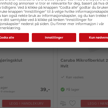
LEGG I HANDLEKURV
LEGG I HAN
gjøringsklut
Caruba Mikrofiberklut 
Hvit
ber
Kan vaskes
nlager
39,-
På lager
7-9 virkedager
LEGG I HANDLEKURV
LEGG I HAN