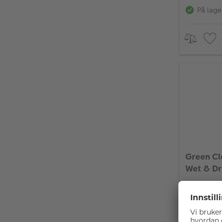
På lage
Green Cl
Wet & Dr
På lage