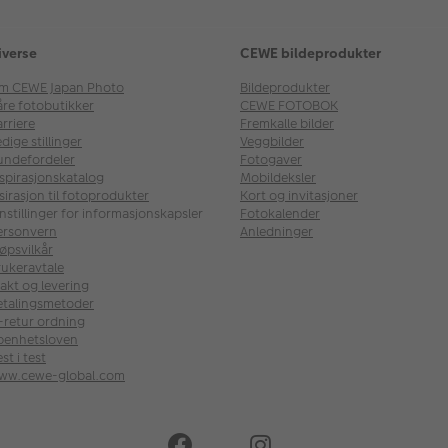
iverse
CEWE bildeprodukter
m CEWE Japan Photo
Bildeprodukter
åre fotobutikker
CEWE FOTOBOK
rriere
Fremkalle bilder
dige stillinger
Veggbilder
undefordeler
Fotogaver
nspirasjonskatalog
Mobildeksler
sirasjon til fotoprodukter
Kort og invitasjoner
nstillinger for informasjonskapsler
Fotokalender
ersonvern
Anledninger
øpsvilkår
rukeravtale
akt og levering
etalingsmetoder
l-retur ordning
penhetsloven
st i test
ww.cewe-global.com