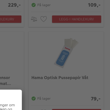
229,-
109,-
På lager
DLEKURV
LEGG I HANDLEKURV
ensor
Hama Optisk Pussepapir Våt
rmat
1 199,-
79,-
På lager