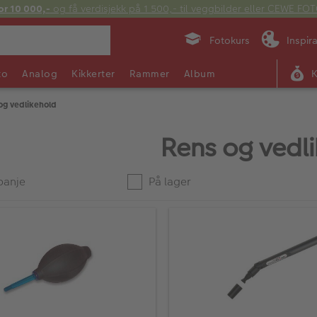
or 10 000,-
og få verdisjekk på 1 500,- til veggbilder eller CEWE F
Fotokurs
Inspir
to
Analog
Kikkerter
Rammer
Album
og vedlikehold
Rens og vedl
anje
På lager