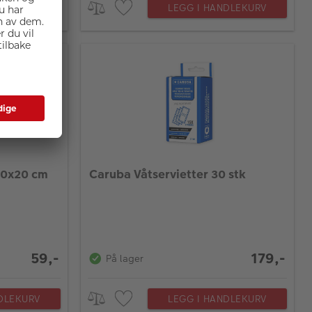
DLEKURV
LEGG I HANDLEKURV
20x20 cm
Caruba Våtservietter 30 stk
59,-
179,-
På lager
DLEKURV
LEGG I HANDLEKURV