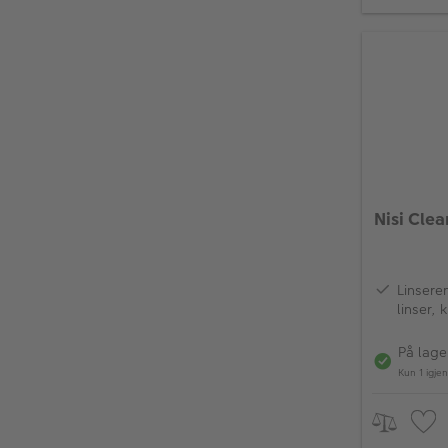
Nisi Clea
Linsere
linser, 
elektro
beskytt
På lage
Kun 1 igje