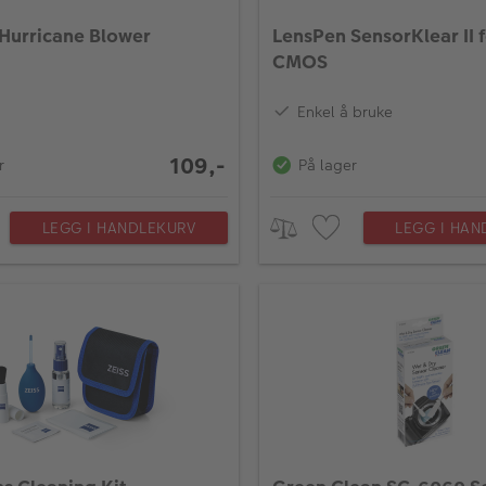
Hurricane Blower
LensPen SensorKlear II 
CMOS
Enkel å bruke
109,-
r
På lager
LEGG I HANDLEKURV
LEGG I HAN