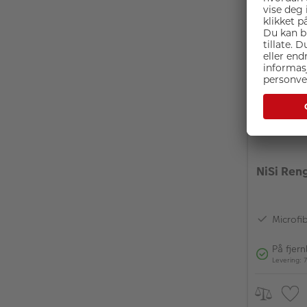
NiSi Ren
Microfi
På fjer
Levering: 