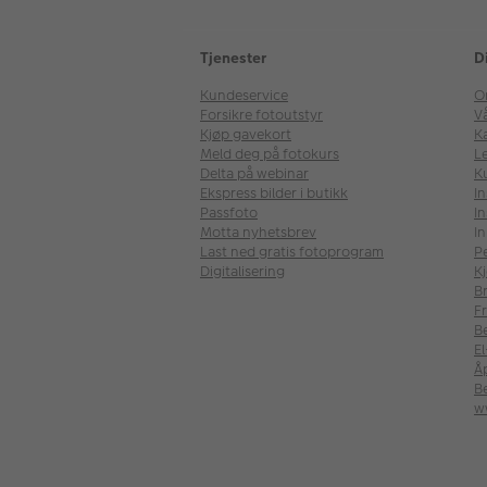
Tjenester
D
Kundeservice
O
Forsikre fotoutstyr
V
Kjøp gavekort
Ka
Meld deg på fotokurs
Le
Delta på webinar
K
Ekspress bilder i butikk
I
Passfoto
In
Motta nyhetsbrev
In
Last ned gratis fotoprogram
P
Digitalisering
Kj
B
Fr
B
E
Å
Be
w