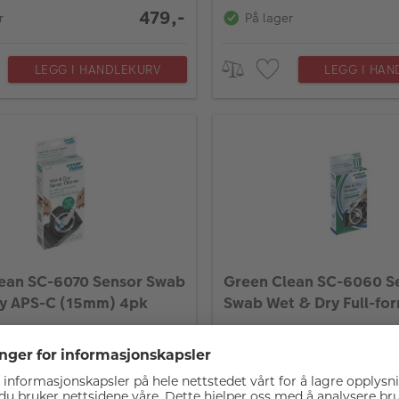
479,-
r
På lager
LEGG I HANDLEKURV
LEGG I HAN
ean SC-6070 Sensor Swab
Green Clean SC-6060 S
y APS-C (15mm) 4pk
Swab Wet & Dry Full-fo
(24mm) 25pk
299,-
r
På lager