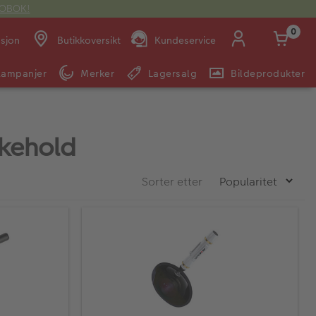
OTOBOK!
0
asjon
Butikkoversikt
Kundeservice
Kampanjer
Merker
Lagersalg
Bildeprodukter
Man -
09:00 -
14:00 -
Søndag:
Fre:
20:00
20:00
ikehold
E-post:
Sorter etter
kundeservice@japanphoto.no