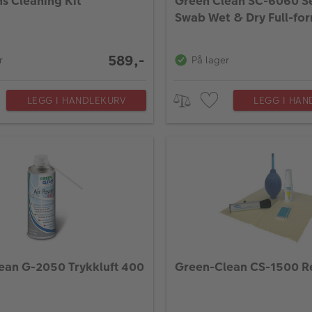
ns Cleaning Kit
Green Clean SC-6060 S
Swab Wet & Dry Full-fo
(24mm) 4pk
589,-
r
På lager
LEGG I HANDLEKURV
LEGG I HAN
ean G-2050 Trykkluft 400
Green-Clean CS-1500 R