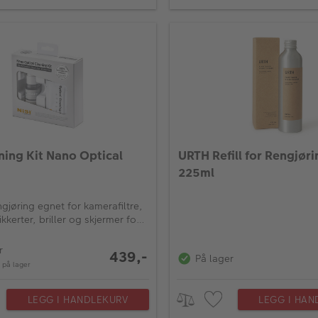
ning Kit Nano Optical
URTH Refill for Rengjør
225ml
ngjøring egnet for kamerafiltre,
kikkerter, briller og skjermer for
niske enheter. Den danner et
ende lag på disse overflatene
r
439,-
På lager
n på lager
LEGG I HANDLEKURV
LEGG I HAN