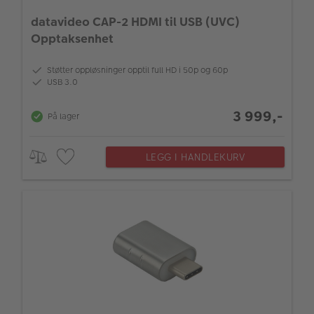
datavideo CAP-2 HDMI til USB (UVC)
Opptaksenhet
Støtter oppløsninger opptil full HD i 50p og 60p
USB 3.0
3 999,-
På lager
LEGG I HANDLEKURV