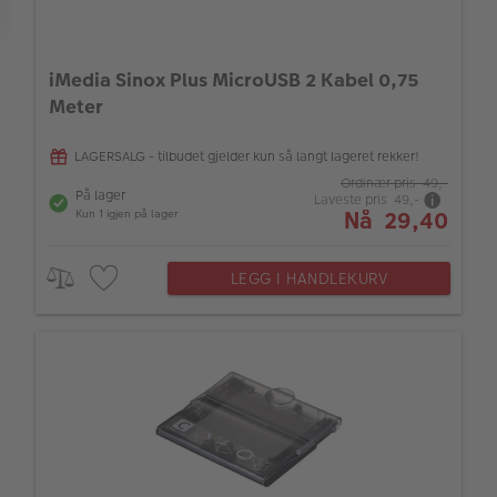
ALBUM
Kampanjer
iMedia Sinox Plus MicroUSB 2 Kabel 0,75
Meter
Merker
Lagersalg
LAGERSALG - tilbudet gjelder kun så langt lageret rekker!
Ordinær pris 49,-
Bildeprodukter
På lager
Laveste pris 49,-
Nå 29,40
Kun 1 igjen på lager
Fotokurs
LEGG I HANDLEKURV
Inspirasjon
Butikkoversikt