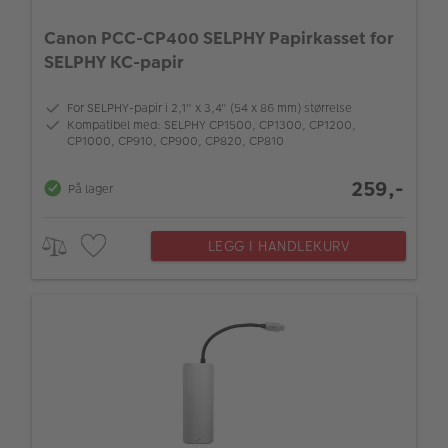
Canon PCC-CP400 SELPHY Papirkasset for
SELPHY KC-papir
For SELPHY-papir i 2,1" x 3,4" (54 x 86 mm) størrelse
Kompatibel med: SELPHY CP1500, CP1300, CP1200,
CP1000, CP910, CP900, CP820, CP810
259,-
På lager
LEGG I HANDLEKURV