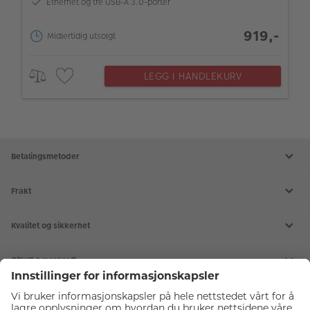
Ethernet og tre USB-A 3.0-porter
919,-
Midlertidig utsolgt
LEGG I HANDLEKURV
Betalingsmetoder
Frakt
Kvalitet og sikkerhet
CEWE bærekraft
Tjenester