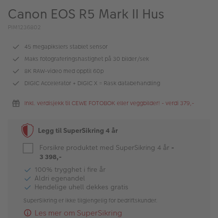
ALBUM
Canon EOS R5 Mark II Hus
Kampanjer
PIM1236802
Merker
45 megapikslers stablet sensor
Maks fotograferingshastighet på 30 bilder/sek
Lagersalg
8K RAW-video med opptil 60p
DIGIC Accelerator + DIGIC X = Rask databehandling
Bildeprodukter
Inkl. verdisjekk til CEWE FOTOBOK eller veggbilder! - verdi 379,-
Fotokurs
Legg til SuperSikring 4 år
Inspirasjon
Forsikre produktet med SuperSikring 4 år
-
Butikkoversikt
3 398,-
100% trygghet i fire år
Aldri egenandel
Hendelige uhell dekkes gratis
SuperSikring er ikke tilgjengelig for bedriftskunder.
Les mer om SuperSikring