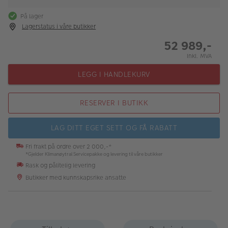
På lager
Lagerstatus i våre butikker
52 989,-
Inkl. MVA
LEGG I HANDLEKURV
RESERVER I BUTIKK
LAG DITT EGET SETT OG FÅ RABATT
Fri frakt på ordre over 2 000,-*
*Gjelder Klimanøytral Servicepakke og levering til våre butikker
Rask og pålitelig levering
Butikker med kunnskapsrike ansatte