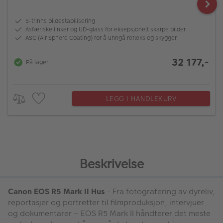
5-trinns bildestabilisering
Asfæriske linser og UD-glass for eksepsjonelt skarpe bilder
ASC (Air Sphere Coating) for å unngå refleks og skygger
32 177,-
På lager
LEGG I HANDLEKURV
Beskrivelse
Canon EOS R5 Mark II Hus
- Fra fotografering av dyreliv,
reportasjer og portretter til filmproduksjon, intervjuer
og dokumentarer – EOS R5 Mark II håndterer det meste