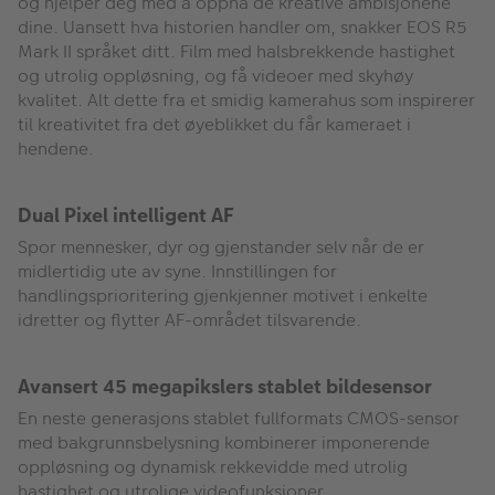
og hjelper deg med å oppnå de kreative ambisjonene
dine. Uansett hva historien handler om, snakker EOS R5
Mark II språket ditt. Film med halsbrekkende hastighet
og utrolig oppløsning, og få videoer med skyhøy
kvalitet. Alt dette fra et smidig kamerahus som inspirerer
til kreativitet fra det øyeblikket du får kameraet i
hendene.
Dual Pixel intelligent AF
Spor mennesker, dyr og gjenstander selv når de er
midlertidig ute av syne. Innstillingen for
handlingsprioritering gjenkjenner motivet i enkelte
idretter og flytter AF-området tilsvarende.
Avansert 45 megapikslers stablet bildesensor
En neste generasjons stablet fullformats CMOS-sensor
med bakgrunnsbelysning kombinerer imponerende
oppløsning og dynamisk rekkevidde med utrolig
hastighet og utrolige videofunksjoner.