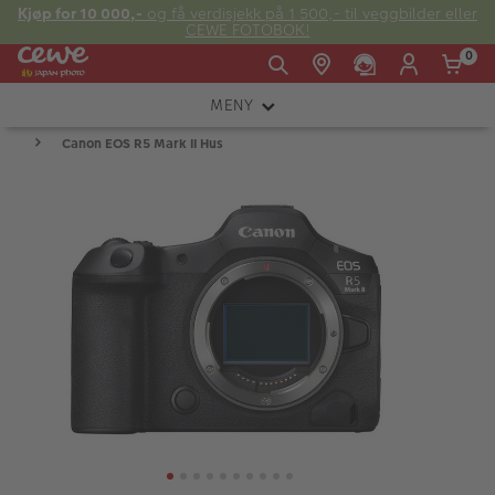
Kjøp for 10 000,-
og få verdisjekk på 1 500,- til veggbilder eller
CEWE FOTOBOK!
0
MENY
Man -
09:00 -
14:00 -
Søndag:
Canon EOS R5 Mark II Hus
KAMERA
Fre:
20:00
20:00
OBJEKTIV
FOTOTILBEHØR
E-post:
LYS OG STUDIO
kundeservice@japanphoto.no
INSTANTFOTO
ANALOG
KIKKERTER
RAMMER