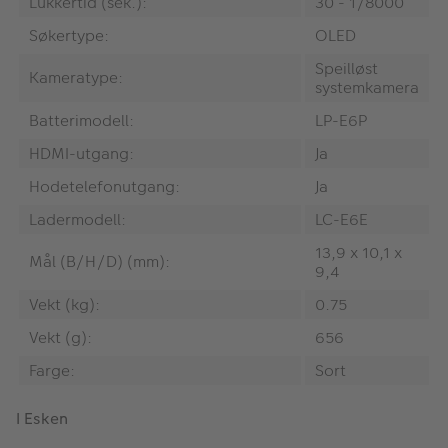
Lukkertid (sek.):
30 - 1/8000
Søkertype:
OLED
Speilløst
Kameratype:
systemkamera
Batterimodell:
LP-E6P
HDMI-utgang:
Ja
Hodetelefonutgang:
Ja
Ladermodell:
LC-E6E
13,9 x 10,1 x
Mål (B/H/D) (mm):
9,4
Vekt (kg):
0.75
Vekt (g):
656
Farge:
Sort
I Esken