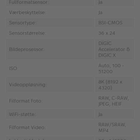
Fullformatsensor:
Ja
Værbeskyttelse:
Ja
Sensortype:
BSI-CMOS
Sensorstørrelse:
36 x 24
DIGIC
Bildeprosessor:
Accelerator &
DIGIC X
Auto, 100 -
ISO:
51200
8K (8192 x
Videoppløsning:
4320)
RAW, C-RAW,
Filformat Foto:
JPEG, HEIF
WiFi-støtte:
Ja
RAW/SRAW,
Filformat Video:
MP4