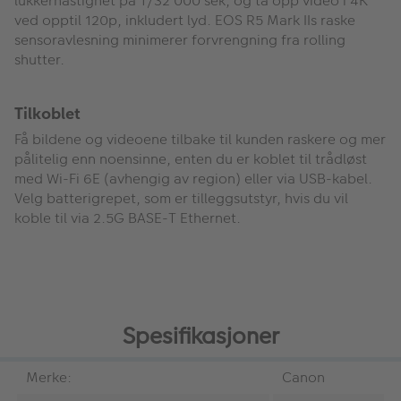
lukkerhastighet på 1/32 000 sek, og ta opp video i 4K
ved opptil 120p, inkludert lyd. EOS R5 Mark IIs raske
sensoravlesning minimerer forvrengning fra rolling
shutter.
Tilkoblet
Få bildene og videoene tilbake til kunden raskere og mer
pålitelig enn noensinne, enten du er koblet til trådløst
med Wi-Fi 6E (avhengig av region) eller via USB-kabel.
Velg batterigrepet, som er tilleggsutstyr, hvis du vil
koble til via 2.5G BASE-T Ethernet.
Spesifikasjoner
Merke:
Canon