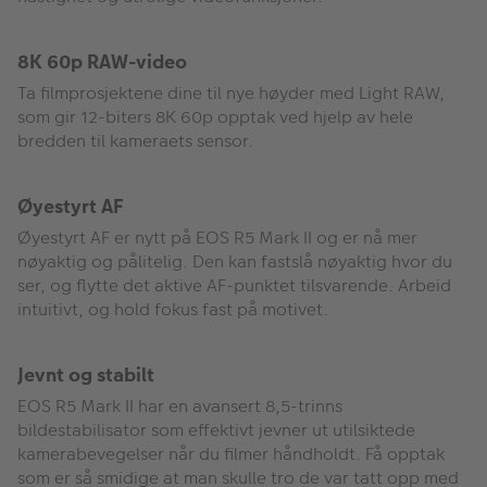
8K 60p RAW-video
Ta filmprosjektene dine til nye høyder med Light RAW,
som gir 12-biters 8K 60p opptak ved hjelp av hele
bredden til kameraets sensor.
Øyestyrt AF
Øyestyrt AF er nytt på EOS R5 Mark II og er nå mer
nøyaktig og pålitelig. Den kan fastslå nøyaktig hvor du
ser, og flytte det aktive AF-punktet tilsvarende. Arbeid
intuitivt, og hold fokus fast på motivet.
Jevnt og stabilt
EOS R5 Mark II har en avansert 8,5-trinns
bildestabilisator som effektivt jevner ut utilsiktede
kamerabevegelser når du filmer håndholdt. Få opptak
som er så smidige at man skulle tro de var tatt opp med