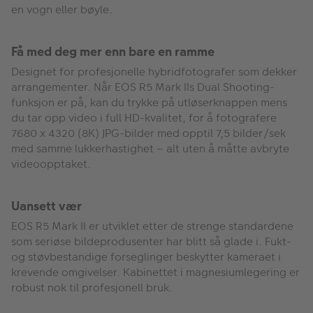
en vogn eller bøyle.
Få med deg mer enn bare en ramme
Designet for profesjonelle hybridfotografer som dekker
arrangementer. Når EOS R5 Mark IIs Dual Shooting-
funksjon er på, kan du trykke på utløserknappen mens
du tar opp video i full HD-kvalitet, for å fotografere
7680 x 4320 (8K) JPG-bilder med opptil 7,5 bilder/sek
med samme lukkerhastighet – alt uten å måtte avbryte
videoopptaket.
Uansett vær
EOS R5 Mark II er utviklet etter de strenge standardene
som seriøse bildeprodusenter har blitt så glade i. Fukt-
og støvbestandige forseglinger beskytter kameraet i
krevende omgivelser. Kabinettet i magnesiumlegering er
robust nok til profesjonell bruk.