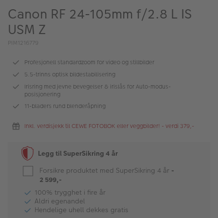
ALBUM
Canon RF 24-105mm f/2.8 L IS
USM Z
Kampanjer
PIM1216779
Merker
Profesjonell standardzoom for video og stillbilder
Lagersalg
5.5-trinns optisk bildestabilisering
Bildeprodukter
Irisring med jevne bevegelser & irislås for Auto-modus-
posisjonering
11-bladers rund blenderåpning
Fotokurs
Inkl. verdisjekk til CEWE FOTOBOK eller veggbilder! - verdi 379,-
Inspirasjon
Legg til SuperSikring 4 år
Butikkoversikt
Forsikre produktet med SuperSikring 4 år
-
2 599,-
100% trygghet i fire år
Aldri egenandel
Hendelige uhell dekkes gratis