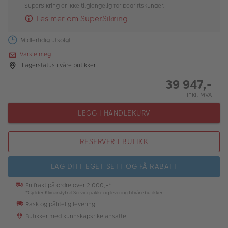
SuperSikring er ikke tilgjengelig for bedriftskunder.
Les mer om SuperSikring
Midlertidig utsolgt
Varsle meg
Lagerstatus i våre butikker
39 947,-
Inkl. MVA
LEGG I HANDLEKURV
RESERVER I BUTIKK
LAG DITT EGET SETT OG FÅ RABATT
Fri frakt på ordre over 2 000,-*
*Gjelder Klimanøytral Servicepakke og levering til våre butikker
Rask og pålitelig levering
Butikker med kunnskapsrike ansatte