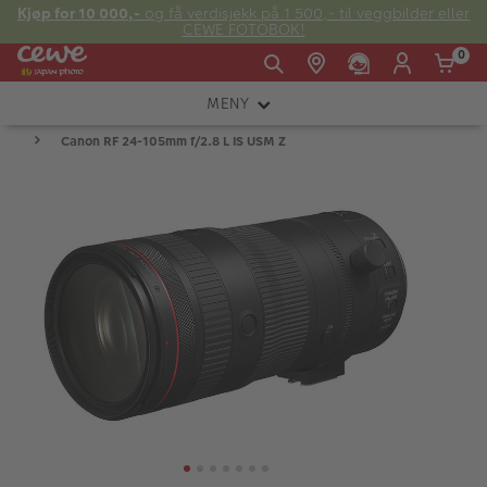
Kjøp for 10 000,-
og få verdisjekk på 1 500,- til veggbilder eller
CEWE FOTOBOK!
0
MENY
Man -
09:00 -
14:00 -
Søndag:
Canon RF 24-105mm f/2.8 L IS USM Z
KAMERA
Fre:
20:00
20:00
OBJEKTIV
FOTOTILBEHØR
E-post:
LYS OG STUDIO
kundeservice@japanphoto.no
INSTANTFOTO
ANALOG
KIKKERTER
RAMMER