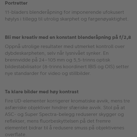
Portretter
11-bladers blenderåpning for imponerende ufokusert
høylys i tillegg til utrolig skarphet og fargenøyaktighet.
Bli mer kreativ med en konstant blenderåpning på f/2,8
Oppnå utrolige resultater med utmerket kontroll over
dybdeskarpheten, selv når lysnivået synker. En
brennvidde på 24–105 mm og 5,5-trinns optisk
bildestabilisator (8-trinns koordinert IBIS og OIS) setter
nye standarder for video og stillbilder.
Ta klare bilder med høy kontrast
Fire UD-elementer korrigerer kromatiske avvik, mens tre
asfæriske objektiver hindrer sfæriske avvik. Stol på at
ASC- og Super Spectra-belegg reduserer skygger og
reflekser, mens fluorbeskyttelsen på det fremre
elementet bidrar til å redusere smuss på objektivenes
overflate.