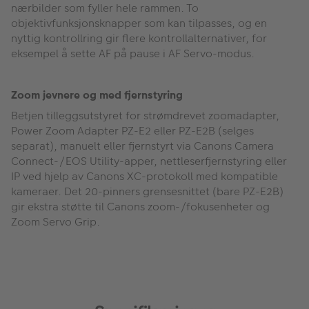
nærbilder som fyller hele rammen. To
objektivfunksjonsknapper som kan tilpasses, og en
nyttig kontrollring gir flere kontrollalternativer, for
eksempel å sette AF på pause i AF Servo-modus.
Zoom jevnere og med fjernstyring
Betjen tilleggsutstyret for strømdrevet zoomadapter,
Power Zoom Adapter PZ-E2 eller PZ-E2B (selges
separat), manuelt eller fjernstyrt via Canons Camera
Connect-/EOS Utility-apper, nettleserfjernstyring eller
IP ved hjelp av Canons XC-protokoll med kompatible
kameraer. Det 20-pinners grensesnittet (bare PZ-E2B)
gir ekstra støtte til Canons zoom-/fokusenheter og
Zoom Servo Grip.