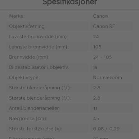
Spesifikasjoner
Merke:
Canon
Objektivfatning:
Canon RF
Laveste brennvidde (mm):
24
Lengste brennvidde (mm):
105
Brennvidde (mm):
24 - 105
Bildestabilisator i objektiv:
Ja
Objektivtype:
Normalzoom
Største blenderåpning (f/):
2.8
Største blenderåpning (f/):
2.8
Antall blenderlameller:
11
Nærgrense (cm):
45
Største forstørrelse (x):
0,08 / 0,29
Filterdiameter (mm):
82 mm