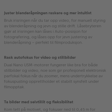
Juster blenderåpningen raskere og mer intuitivt
Bruk irisringen når du tar opp video, for manuell styring
av blenderåpning og jevn og stille drift. Låsebryteren
gjør at irisringen kan låses i Auto-posisjon for
fotografering, og låses opp for jevn justering av
blenderåpning – perfekt til filmproduksjon.
Rask autofokus for video og stillbilder
Dual Nano USM-motorer fungerer like bra for både
stillbilder og video, noe som gir profesjonell elektronisk
parfokal fokus når du zoomer, mens undertrykkelse av
fokuspusting opprettholder et stabilt synsfelt under
filmopptak.
Ta bilder med selvtillit og fleksibilitet
Kom tett på motivet, og fokuser ned til 0,45 m for