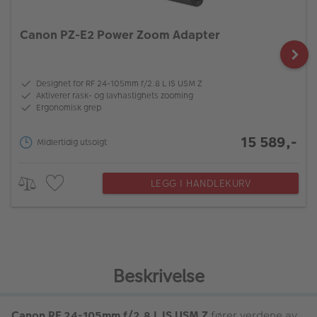
Canon PZ-E2 Power Zoom Adapter
Designet for RF 24-105mm f/2.8 L IS USM Z
Aktiverer rask- og lavhastighets zooming
Ergonomisk grep
15 589,-
Midlertidig utsolgt
LEGG I HANDLEKURV
Beskrivelse
Canon RF 24-105mm f/2.8 L IS USM Z
fører verdene av