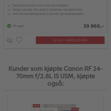
Fantastisk kvalitet over hele brennvidden
Meget allsidig, like godt til landskap som portretter!
Stor blenderåpning med 9 lameller gir nydelig bokeh
39 866,-
På lager
LEGG I HANDLEKURV
Kunder som kjøpte Canon RF 24-
70mm f/2.8L IS USM, kjøpte
også: