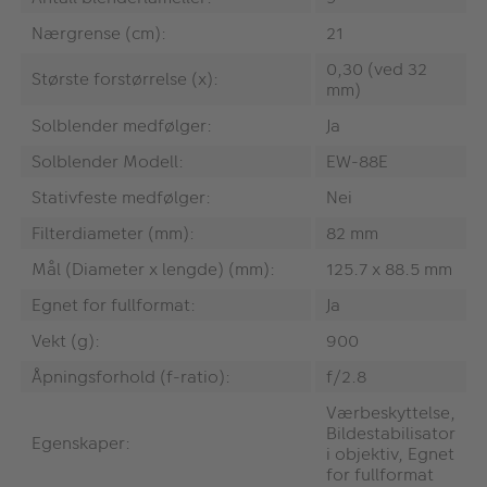
Nærgrense (cm):
21
0,30 (ved 32
Største forstørrelse (x):
mm)
Solblender medfølger:
Ja
Solblender Modell:
EW-88E
Stativfeste medfølger:
Nei
Filterdiameter (mm):
82 mm
Mål (Diameter x lengde) (mm):
125.7 x 88.5 mm
Egnet for fullformat:
Ja
Vekt (g):
900
Åpningsforhold (f-ratio):
f/2.8
Værbeskyttelse,
Bildestabilisator
Egenskaper:
i objektiv, Egnet
for fullformat