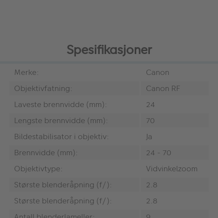
Spesifikasjoner
Merke:
Canon
Objektivfatning:
Canon RF
Laveste brennvidde (mm):
24
Lengste brennvidde (mm):
70
Bildestabilisator i objektiv:
Ja
Brennvidde (mm):
24 - 70
Objektivtype:
Vidvinkelzoom
Største blenderåpning (f/):
2.8
Største blenderåpning (f/):
2.8
Antall blenderlameller:
9