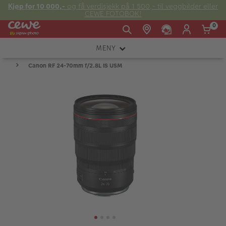
Kjøp for 10 000,-
og få verdisjekk på 1 500,- til veggbilder eller
CEWE FOTOBOK!
0
MENY
Man -
09:00 -
14:00 -
Søndag:
Canon RF 24-70mm f/2.8L IS USM
KAMERA
Fre:
20:00
20:00
OBJEKTIV
FOTOTILBEHØR
E-post:
LYS OG STUDIO
kundeservice@japanphoto.no
INSTANTFOTO
ANALOG
KIKKERTER
RAMMER