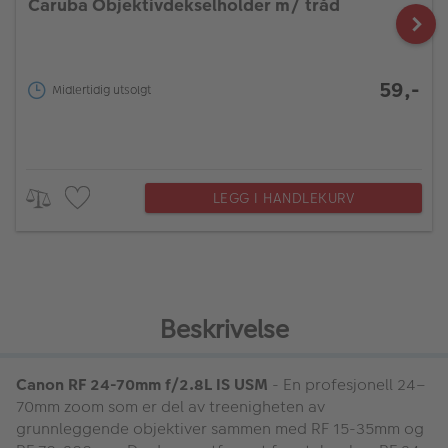
Caruba Objektivdekselholder m/ tråd
59,-
Midlertidig utsolgt
LEGG I HANDLEKURV
Beskrivelse
Canon RF 24-70mm f/2.8L IS USM
- En profesjonell 24–
70mm zoom som er del av treenigheten av
grunnleggende objektiver sammen med RF 15-35mm og