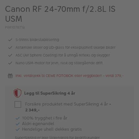
ALBUM
Canon RF 24-70mm f/2.8L IS
USM
Kampanjer
PIM1078718
Merker
5-trinns bildestabilisering
Lagersalg
Asfæriske linser og UD-glass for eksepsjonelt skarpe bilder
Bildeprodukter
ASC (Air Sphere Coating) for å unngå refleks og skygger
Nano USM-motor for jevn, rask og stillegående drift
Fotokurs
Inkl. verdisjekk til CEWE FOTOBOK eller veggbilder! - verdi 379,-
Inspirasjon
Legg til SuperSikring 4 år
Butikkoversikt
Forsikre produktet med SuperSikring 4 år
-
2 349,-
100% trygghet i fire år
Aldri egenandel
Hendelige uhell dekkes gratis
SuperSikring er ikke tilgjengelig for bedriftskunder.