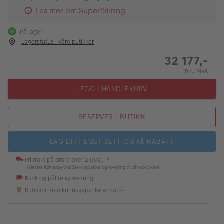
Les mer om SuperSikring
På lager
Lagerstatus i våre butikker
32 177,-
Inkl. MVA
LEGG I HANDLEKURV
RESERVER I BUTIKK
LAG DITT EGET SETT OG FÅ RABATT
Fri frakt på ordre over 2 000,-*
*Gjelder Klimanøytral Servicepakke og levering til våre butikker
Rask og pålitelig levering
Butikker med kunnskapsrike ansatte