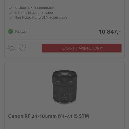
Allsidig 10x-zoomområde
5-trinns bildestabilisator
Nær lydløs Nano USM-fokusering
10 847,-
På lager
LEGG I HANDLEKURV
Canon RF 24-105mm f/4-7.1 IS STM