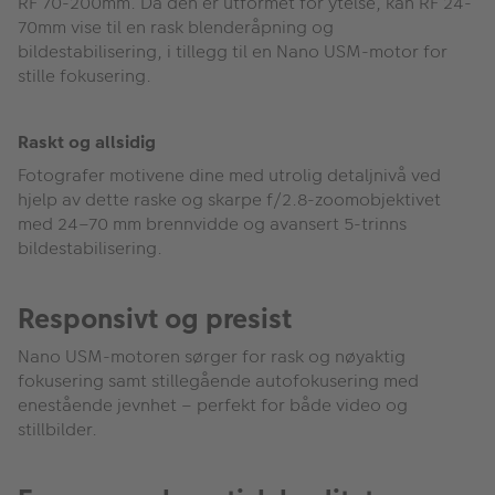
RF 70-200mm. Da den er utformet for ytelse, kan RF 24-
70mm vise til en rask blenderåpning og
bildestabilisering, i tillegg til en Nano USM-motor for
stille fokusering.
Raskt og allsidig
Fotografer motivene dine med utrolig detaljnivå ved
hjelp av dette raske og skarpe f/2.8-zoomobjektivet
med 24–70 mm brennvidde og avansert 5-trinns
bildestabilisering.
Responsivt og presist
Nano USM-motoren sørger for rask og nøyaktig
fokusering samt stillegående autofokusering med
enestående jevnhet – perfekt for både video og
stillbilder.