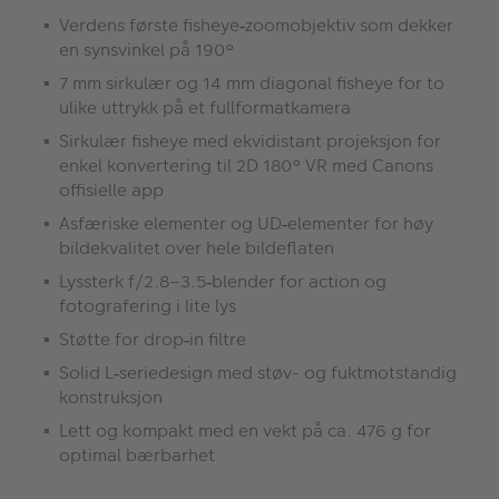
Verdens første fisheye
zoomobjektiv som dekker
‑
en synsvinkel p
å
190
°
7 mm sirkulær og 14 mm diagonal fisheye for to
ulike uttrykk på et fullformatkamera
Sirkulær fisheye med ekvidistant projeksjon for
enkel konvertering til 2D 180° VR med Canons
offisielle app
Asfæriske elementer og UD
elementer for h
ø
y
‑
bildekvalitet over hele bildeflaten
Lyssterk f/2.8–3.5
blender for action og
‑
fotografering i lite lys
Støtte for drop
in filtre
‑
Solid L
seriedesign med st
ø
v- og fuktmotstandig
‑
konstruksjon
Lett og kompakt med en vekt på ca. 476 g for
optimal bærbarhet