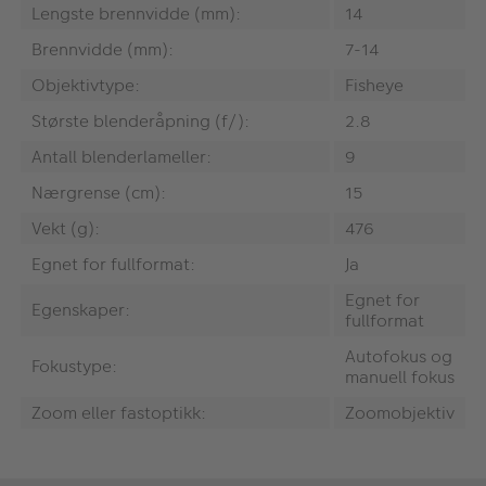
Lengste brennvidde (mm):
14
Brennvidde (mm):
7-14
Objektivtype:
Fisheye
Største blenderåpning (f/):
2.8
Antall blenderlameller:
9
Nærgrense (cm):
15
Vekt (g):
476
Egnet for fullformat:
Ja
Egnet for
Egenskaper:
fullformat
Autofokus og
Fokustype:
manuell fokus
Zoom eller fastoptikk:
Zoomobjektiv