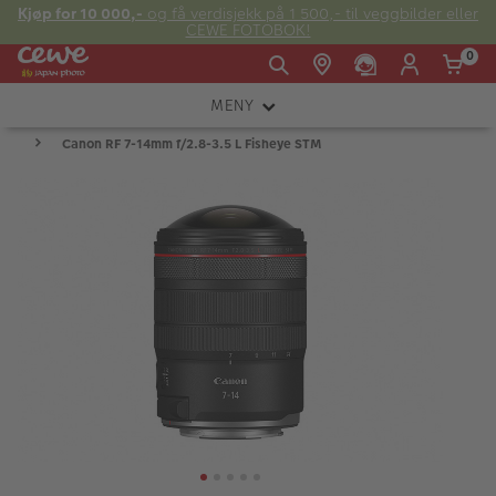
Kjøp for 10 000,-
og få verdisjekk på 1 500,- til veggbilder eller
CEWE FOTOBOK!
0
MENY
Man -
09:00 -
14:00 -
Søndag:
Canon RF 7-14mm f/2.8-3.5 L Fisheye STM
KAMERA
Fre:
20:00
20:00
OBJEKTIV
FOTOTILBEHØR
E-post:
LYS OG STUDIO
kundeservice@japanphoto.no
INSTANTFOTO
ANALOG
KIKKERTER
RAMMER