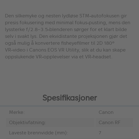
Den silkemyke og nesten lydløse STM
autofokusen gir
‑
presis fokusering med minimal fokus
pusting, mens den
‑
lyssterke f/2.8
–
3.5
blenderen s
ø
rger for et klart bilde
‑
selv i svakt lys. Den ekvidistante projeksjonen gjør det
også mulig å konvertere fisheyefilmer til 2D 180°
VR
video i Canons EOS VR Utility, slik at du kan skape
‑
oppslukende VR
opplevelser via et VR
headset.
‑
‑
Spesifikasjoner
Merke:
Canon
Objektivfatning:
Canon RF
Laveste brennvidde (mm):
7