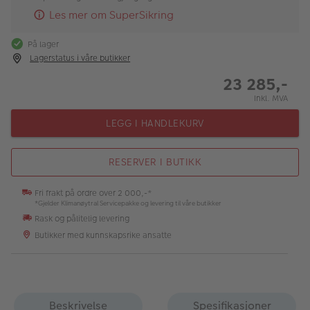
Les mer om SuperSikring
På lager
Lagerstatus i våre butikker
23 285,-
Inkl. MVA
LEGG I HANDLEKURV
RESERVER I BUTIKK
Fri frakt på ordre over 2 000,-*
*Gjelder Klimanøytral Servicepakke og levering til våre butikker
Rask og pålitelig levering
Butikker med kunnskapsrike ansatte
Beskrivelse
Spesifikasjoner