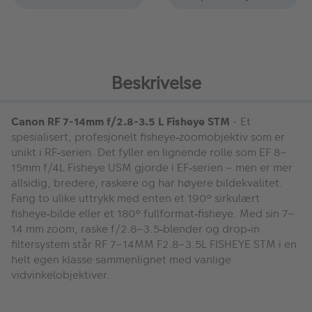
Beskrivelse
Canon RF 7-14mm f/2.8-3.5 L Fisheye STM
- Et
spesialisert, profesjonelt fisheye
zoomobjektiv som er
‑
unikt i RF
serien. Det fyller en lignende rolle som EF 8
–
‑
15mm f/4L Fisheye USM gjorde i EF
serien
–
men er mer
‑
allsidig, bredere, raskere og har h
ø
yere bildekvalitet.
Fang to ulike uttrykk med enten et 190
°
sirkul
æ
rt
fisheye
bilde eller et 180
°
fullformat
fisheye. Med sin 7
–
‑
‑
14 mm zoom, raske f/2.8
–
3.5
blender og drop
in
‑
‑
filtersystem st
å
r RF 7
–
14MM F2.8
–
3.5L FISHEYE STM i en
helt egen klasse sammenlignet med vanlige
vidvinkelobjektiver.