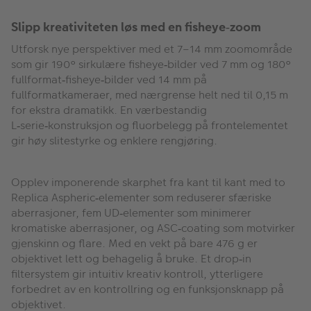
Slipp kreativiteten løs med en fisheye
zoom
‑
Utforsk nye perspektiver med et 7–14 mm zoomområde
som gir 190° sirkulære fisheye
bilder ved 7 mm og 180
°
‑
fullformat
fisheye
bilder ved 14 mm p
å
‑
‑
fullformatkameraer, med n
æ
rgrense helt ned til 0,15 m
for ekstra dramatikk. En v
æ
rbestandig
L
serie
konstruksjon og fluorbelegg p
å
frontelementet
‑
‑
gir h
ø
y slitestyrke og enklere rengj
ø
ring.
Opplev imponerende skarphet fra kant til kant med to
Replica Aspheric
elementer som reduserer sf
æ
riske
‑
aberrasjoner, fem UD
elementer som minimerer
‑
kromatiske aberrasjoner, og ASC
coating som motvirker
‑
gjenskinn og flare. Med en vekt p
å
bare 476 g er
objektivet lett og behagelig
å
bruke. Et drop
in
‑
filtersystem gir intuitiv kreativ kontroll, ytterligere
forbedret av en kontrollring og en funksjonsknapp p
å
objektivet.