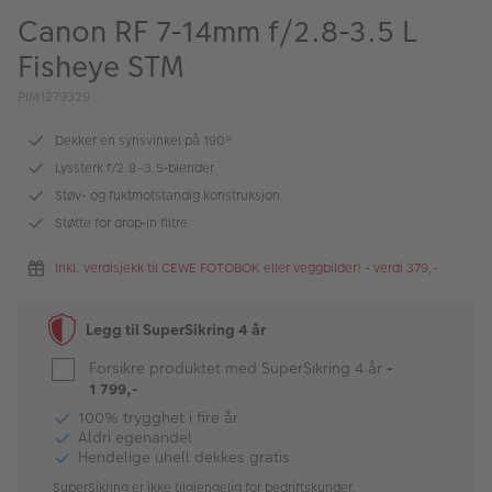
ALBUM
Canon RF 7-14mm f/2.8-3.5 L
Fisheye STM
Kampanjer
PIM1279329
Merker
Dekker en synsvinkel på 190°
Lagersalg
Lyssterk f/2.8–3.5‑blender
Bildeprodukter
Støv- og fuktmotstandig konstruksjon
Støtte for drop‑in filtre
Fotokurs
Inkl. verdisjekk til CEWE FOTOBOK eller veggbilder! - verdi 379,-
Inspirasjon
Legg til SuperSikring 4 år
Butikkoversikt
Forsikre produktet med SuperSikring 4 år
-
1 799,-
100% trygghet i fire år
Aldri egenandel
Hendelige uhell dekkes gratis
SuperSikring er ikke tilgjengelig for bedriftskunder.