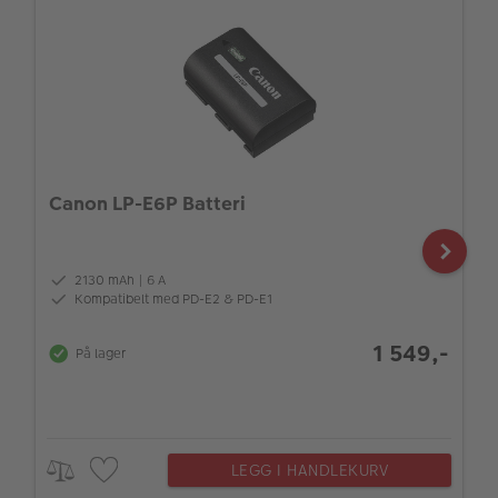
Canon LP-E6P Batteri
2130 mAh | 6 A
Kompatibelt med PD-E2 & PD-E1
1 549,-
På lager
LEGG I HANDLEKURV