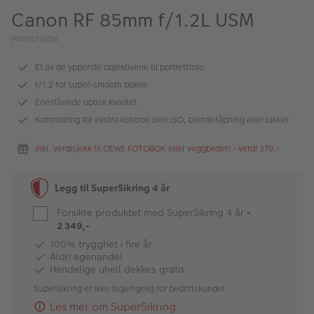
ALBUM
Canon RF 85mm f/1.2L USM
Kampanjer
PIM1071808
Merker
Et av de ypperste objektivene til portrettfoto
f/1.2 for super-smooth bokeh
Lagersalg
Enestående optisk kvalitet
Kontrollring for ekstra kontroll over ISO, blenderåpning eller lukker
Bildeprodukter
Inkl. verdisjekk til CEWE FOTOBOK eller veggbilder! - verdi 379,-
Fotokurs
Legg til SuperSikring 4 år
Inspirasjon
Forsikre produktet med SuperSikring 4 år
-
Butikkoversikt
2 349,-
100% trygghet i fire år
Aldri egenandel
Hendelige uhell dekkes gratis
SuperSikring er ikke tilgjengelig for bedriftskunder.
Les mer om SuperSikring