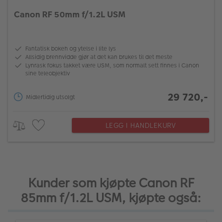
Canon RF 50mm f/1.2L USM
Fantatisk bokeh og ytelse i lite lys
Allsidig brennvidde gjør at det kan brukes til det meste
Lynrask fokus takket være USM, som normalt sett finnes i Canon
sine teleobjektiv
29 720,-
Midlertidig utsolgt
LEGG I HANDLEKURV
Kunder som kjøpte Canon RF
85mm f/1.2L USM, kjøpte også: