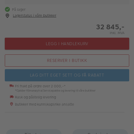
På lager
Lagerstatus i våre butikker
32 845,-
Inkl. MVA
LEGG I HANDLEKURV
RESERVER I BUTIKK
LAG DITT EGET SETT OG FÅ RABATT
Fri frakt på ordre over 2 000,-*
*Gjelder Klimanøytral Servicepakke og levering til våre butikker
Rask og pålitelig levering
Butikker med kunnskapsrike ansatte