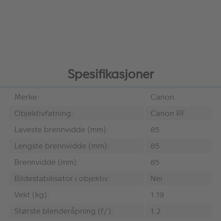
Spesifikasjoner
Merke:
Canon
Objektivfatning:
Canon RF
Laveste brennvidde (mm):
85
Lengste brennvidde (mm):
85
Brennvidde (mm):
85
Bildestabilisator i objektiv:
Nei
Vekt (kg):
1.19
Største blenderåpning (f/):
1.2