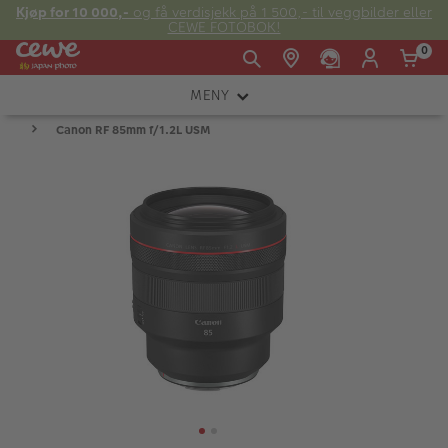
Kjøp for 10 000,-
og få verdisjekk på 1 500,- til veggbilder eller
CEWE FOTOBOK!
0
MENY
Man -
09:00 -
14:00 -
Søndag:
Canon RF 85mm f/1.2L USM
KAMERA
Fre:
20:00
20:00
OBJEKTIV
FOTOTILBEHØR
E-post:
LYS OG STUDIO
kundeservice@japanphoto.no
INSTANTFOTO
ANALOG
KIKKERTER
RAMMER