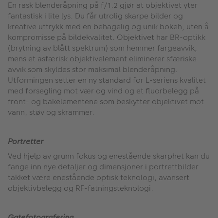
En rask blenderåpning på f/1.2 gjør at objektivet yter
fantastisk i lite lys. Du får utrolig skarpe bilder og
kreative uttrykk med en behagelig og unik bokeh, uten å
kompromisse på bildekvalitet. Objektivet har BR-optikk
(brytning av blått spektrum) som hemmer fargeavvik,
mens et asfærisk objektivelement eliminerer sfæriske
avvik som skyldes stor maksimal blenderåpning.
Utformingen setter en ny standard for L-seriens kvalitet
med forsegling mot vær og vind og et fluorbelegg på
front- og bakelementene som beskytter objektivet mot
vann, støv og skrammer.
Portretter
Ved hjelp av grunn fokus og enestående skarphet kan du
fange inn nye detaljer og dimensjoner i portrettbilder
takket være enestående optisk teknologi, avansert
objektivbelegg og RF-fatningsteknologi.
Gatefotografering