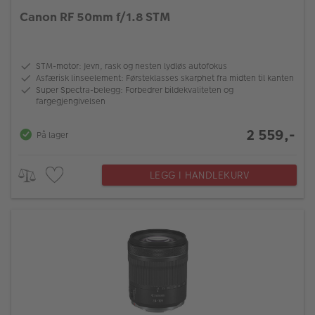
Canon RF 50mm f/1.8 STM
STM-motor: Jevn, rask og nesten lydløs autofokus
Asfærisk linseelement: Førsteklasses skarphet fra midten til kanten
Super Spectra-belegg: Forbedrer bildekvaliteten og
fargegjengivelsen
2 559,-
På lager
LEGG I HANDLEKURV