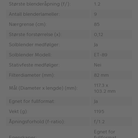
Største blenderåpning (f/):
1.2
Antall blenderlameller:
9
Nærgrense (cm):
85
Største forstørrelse (x):
0,12
Solblender medfølger:
Ja
Solblender Modell:
ET-89
Stativfeste medfølger:
Nei
Filterdiameter (mm):
82 mm
117.3 x
Mål (Diameter x lengde) (mm):
103.2 mm
Egnet for fullformat:
Ja
Vekt (g):
1195
Åpningsforhold (f-ratio):
f/1.2
Egnet for
Egenskaper:
fullformat,