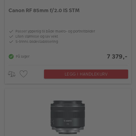
Canon RF 85mm f/2.0 IS STM
Passer ypperlig til både makro- og portrettbilder
Liten størrelse og lav vekt
5-trinns bildestabilisering
7 379,-
På lager
LEGG I HANDLEKURV