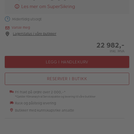
Les mer om SuperSikring
Midlertidig utsolgt
Varsle meg
Lagerstatus i våre butikker
22 982,-
Inkl. MVA
LEGG I HANDLEKURV
RESERVER I BUTIKK
Fri frakt på ordre over 2 000,-*
*Gjelder Klimanøytral Servicepakke og levering til våre butikker
Rask og pålitelig levering
Butikker med kunnskapsrike ansatte