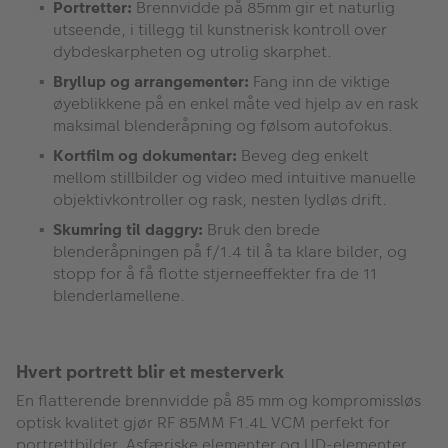
Portretter:
Brennvidde på 85mm gir et naturlig
utseende, i tillegg til kunstnerisk kontroll over
dybdeskarpheten og utrolig skarphet.
Bryllup og arrangementer:
Fang inn de viktige
øyeblikkene på en enkel måte ved hjelp av en rask
maksimal blenderåpning og følsom autofokus.
Kortfilm og dokumentar:
Beveg deg enkelt
mellom stillbilder og video med intuitive manuelle
objektivkontroller og rask, nesten lydløs drift.
Skumring til daggry:
Bruk den brede
blenderåpningen på f/1.4 til å ta klare bilder, og
stopp for å få flotte stjerneeffekter fra de 11
blenderlamellene.
Hvert portrett blir et mesterverk
En flatterende brennvidde på 85 mm og kompromissløs
optisk kvalitet gjør RF 85MM F1.4L VCM perfekt for
portrettbilder. Asfæriske elementer og UD-elementer