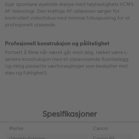
Gjør spontane øyeblikk skarpe med høyhastighets VCM5
AF-teknologi. Den kraftige AF-utløseren sørger for
kontrollert videofokus med minimal fokuspusting for et
profesjonelt utseende.
Profesjonell konstruksjon og pålitelighet
Fortsett å filme når været går imot deg, takket være L-
seriens konstruksjon med et oljeavvisende fluorbelegg
og riktig plasserte værforseglinger som beskytter mot
støv og fuktighet3.
Spesifikasjoner
Merke:
Canon
Objektivfatning:
Canon RF