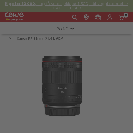
Kjøp for 10 000,-
og få verdisjekk på 1 500,- til veggbilder eller
CEWE FOTOBOK!
0
MENY
Man -
09:00 -
14:00 -
Søndag:
Canon RF 85mm f/1.4 L VCM
KAMERA
Fre:
20:00
20:00
OBJEKTIV
FOTOTILBEHØR
E-post:
LYS OG STUDIO
kundeservice@japanphoto.no
INSTANTFOTO
ANALOG
KIKKERTER
RAMMER