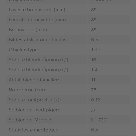
Laveste brennvidde (mm):
85
Lengste brennvidde (mm):
85
Brennvidde (mm):
85
Bildestabilisator i objektiv:
Nei
Objektivtype:
Tele
Største blenderåpning (f/):
16
Største blenderåpning (f/):
1.4
Antall blenderlameller:
11
Nærgrense (cm):
75
Største forstørrelse (x):
0,12
Solblender medfølger:
Ja
Solblender Modell:
ET-73C
Stativfeste medfølger:
Nei