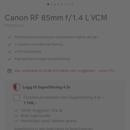
ALBUM
Canon RF 85mm f/1.4 L VCM
Kampanjer
PIM5012165
Merker
Profesjonell konstruksjon og forbedret optisk design
Lagersalg
11-bladers rund blenderåpning
Bildeprodukter
VCM-fokusmotor
Egendefinert knapp og kontrollring
Fotokurs
Inkl. verdisjekk til CEWE FOTOBOK eller veggbilder! - verdi 379,-
Inspirasjon
Legg til SuperSikring 4 år
Butikkoversikt
Forsikre produktet med SuperSikring 4 år
-
1 799,-
100% trygghet i fire år
Aldri egenandel
Hendelige uhell dekkes gratis
SuperSikring er ikke tilgjengelig for bedriftskunder.