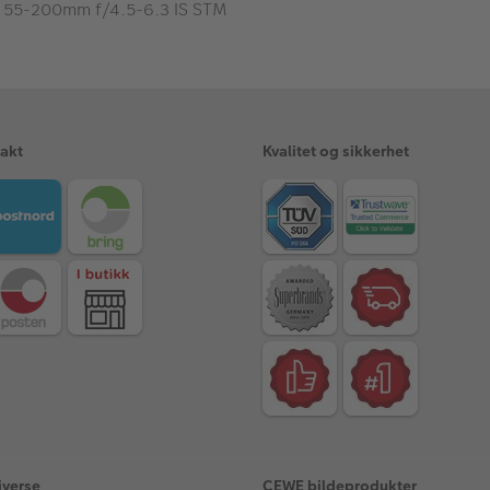
 55-200mm f/4.5-6.3 IS STM
rakt
Kvalitet og sikkerhet
iverse
CEWE bildeprodukter