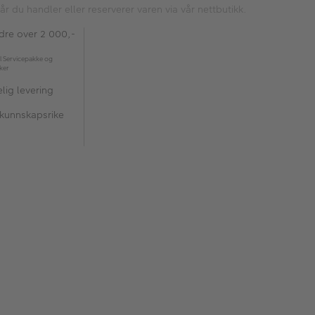
år du handler eller reserverer varen via vår nettbutikk.
rdre over 2 000,-
l Servicepakke og
kker
lig levering
 kunnskapsrike