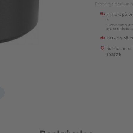
Prisen gjelder kun n
Fri frakt på o
*
*Gjelder Klimanøytra
levering til våre buti
Rask og pålite
Butikker med
ansatte