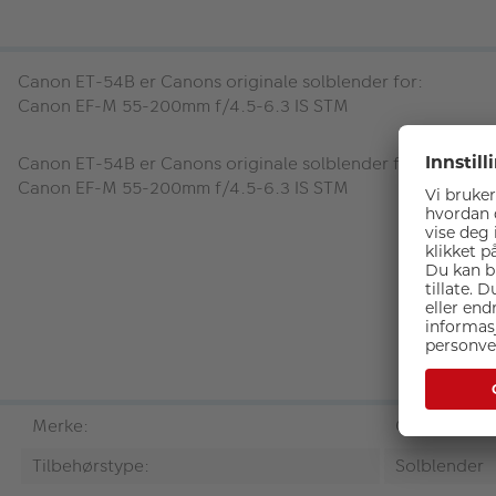
Canon ET-54B
er Canons originale solblender for:
Canon EF-M 55-200mm f/4.5-6.3 IS STM
Canon ET-54B
er Canons originale solblender for:
Canon EF-M 55-200mm f/4.5-6.3 IS STM
Merke:
Canon
Tilbehørstype:
Solblender