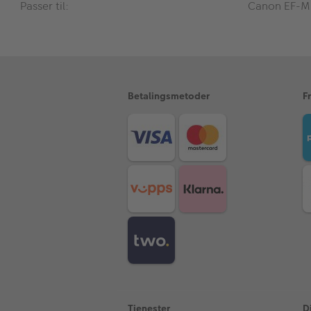
Passer til:
Canon EF-M
Betalingsmetoder
F
Tjenester
D