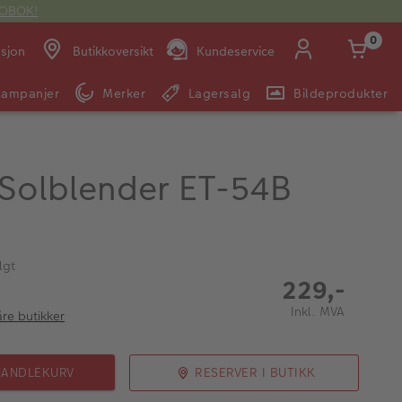
OTOBOK!
0
asjon
Butikkoversikt
Kundeservice
Kampanjer
Merker
Lagersalg
Bildeprodukter
Man -
09:00 -
14:00 -
Søndag:
Fre:
20:00
20:00
Solblender ET-54B
E-post:
kundeservice@japanphoto.no
lgt
229,-
Inkl. MVA
åre butikker
HANDLEKURV
RESERVER I BUTIKK