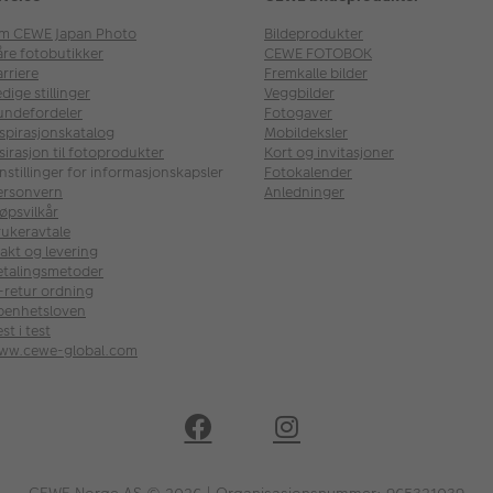
m CEWE Japan Photo
Bildeprodukter
åre fotobutikker
CEWE FOTOBOK
rriere
Fremkalle bilder
dige stillinger
Veggbilder
undefordeler
Fotogaver
nspirasjonskatalog
Mobildeksler
sirasjon til fotoprodukter
Kort og invitasjoner
nstillinger for informasjonskapsler
Fotokalender
ersonvern
Anledninger
øpsvilkår
rukeravtale
akt og levering
etalingsmetoder
l-retur ordning
penhetsloven
st i test
ww.cewe-global.com
CEWE Norge AS © 2026 | Organisasjonsnummer: 965321039