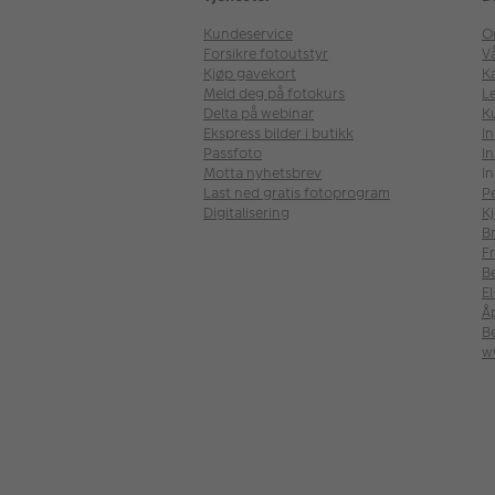
Kundeservice
O
Forsikre fotoutstyr
V
Kjøp gavekort
Ka
Meld deg på fotokurs
Le
Delta på webinar
K
Ekspress bilder i butikk
I
Passfoto
In
Motta nyhetsbrev
In
Last ned gratis fotoprogram
P
Digitalisering
Kj
B
Fr
B
E
Å
Be
w