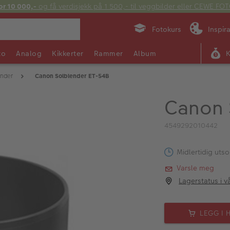
or 10 000,-
og få verdisjekk på 1 500,- til veggbilder eller CEWE F
Fotokurs
Inspir
to
Analog
Kikkerter
Rammer
Album
ender
Canon Solblender ET-54B
Canon 
4549292010442
Midlertidig utso
Varsle meg
Lagerstatus i v
LEGG I 