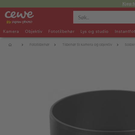
Kjøp f
Kamera
Objektiv
Fototilbehør
Lys og studio
Instantfo
Fototilbehør
Tilbehør til kamera og objektiv
Solbl