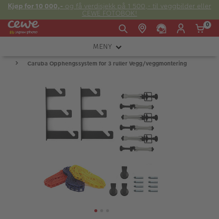
Kjøp for 10 000,-
og få verdisjekk på 1 500,- til veggbilder eller
CEWE FOTOBOK!
0
MENY
Man -
09:00 -
14:00 -
Søndag:
Caruba Opphengssystem for 3 ruller Vegg/veggmontering
KAMERA
Fre:
20:00
20:00
OBJEKTIV
FOTOTILBEHØR
E-post:
LYS OG STUDIO
kundeservice@japanphoto.no
INSTANTFOTO
ANALOG
KIKKERTER
RAMMER