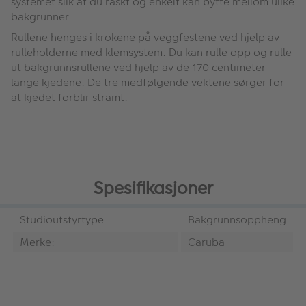
systemet slik at du raskt og enkelt kan bytte mellom ulike
bakgrunner.
Rullene henges i krokene på veggfestene ved hjelp av
rulleholderne med klemsystem. Du kan rulle opp og rulle
ut bakgrunnsrullene ved hjelp av de 170 centimeter
lange kjedene. De tre medfølgende vektene sørger for
at kjedet forblir stramt.
Spesifikasjoner
Studioutstyrtype:
Bakgrunnsoppheng
Merke:
Caruba