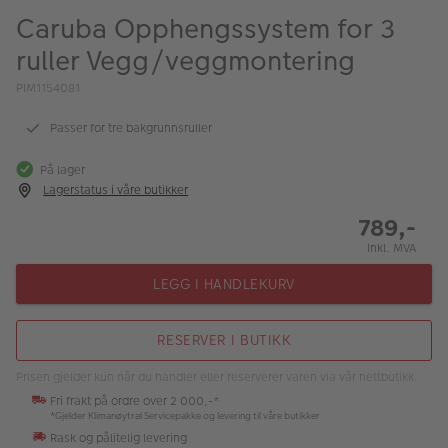
ALBUM
Caruba Opphengssystem for 3
ruller Vegg/veggmontering
Kampanjer
PIM1154081
Merker
Passer for tre bakgrunnsruller
Lagersalg
På lager
Bildeprodukter
Lagerstatus i våre butikker
789,-
Fotokurs
Inkl. MVA
Inspirasjon
LEGG I HANDLEKURV
Butikkoversikt
RESERVER I BUTIKK
Prisen gjelder kun når du handler eller reserverer varen via vår nettbutikk.
Fri frakt på ordre over 2 000,-*
*Gjelder Klimanøytral Servicepakke og levering til våre butikker
Rask og pålitelig levering