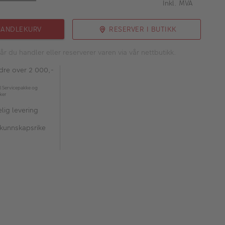
Inkl. MVA
HANDLEKURV
RESERVER I BUTIKK
år du handler eller reserverer varen via vår nettbutikk.
rdre over 2 000,-
l Servicepakke og
kker
lig levering
 kunnskapsrike