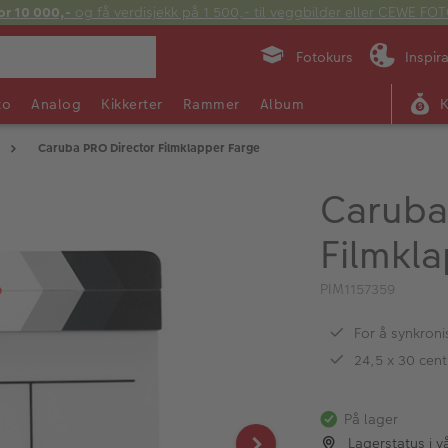
or 10 000,-
og få verdisjekk på 1 500,- til veggbilder eller CEWE F
Fotokurs
Inspir
to
Analog
Kikkerter
Rammer
Album
Caruba PRO Director Filmklapper Farge
Caruba
Filmkl
PIM1157359
For å synkroni
24,5 x 30 cent
På lager
Lagerstatus i v