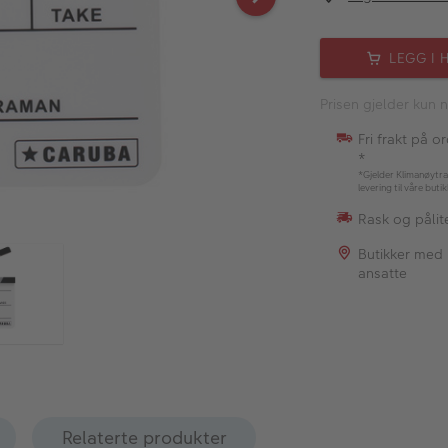
LEGG I 
Prisen gjelder kun n
Fri frakt på o
*
*Gjelder Klimanøytra
levering til våre buti
Rask og pålite
Butikker med
ansatte
Relaterte produkter