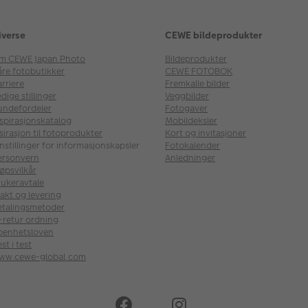
iverse
CEWE bildeprodukter
m CEWE Japan Photo
Bildeprodukter
åre fotobutikker
CEWE FOTOBOK
rriere
Fremkalle bilder
dige stillinger
Veggbilder
undefordeler
Fotogaver
nspirasjonskatalog
Mobildeksler
sirasjon til fotoprodukter
Kort og invitasjoner
nstillinger for informasjonskapsler
Fotokalender
ersonvern
Anledninger
øpsvilkår
rukeravtale
akt og levering
etalingsmetoder
l-retur ordning
penhetsloven
st i test
ww.cewe-global.com