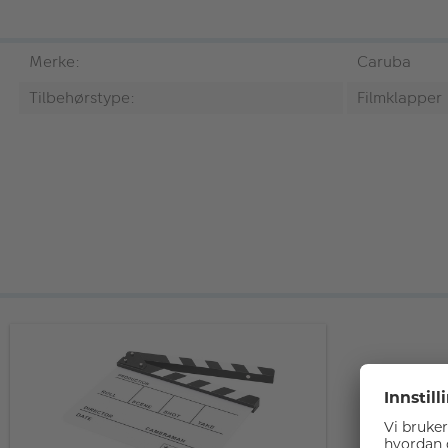
Merke:
Caruba
Tilbehørstype:
Filmklapper