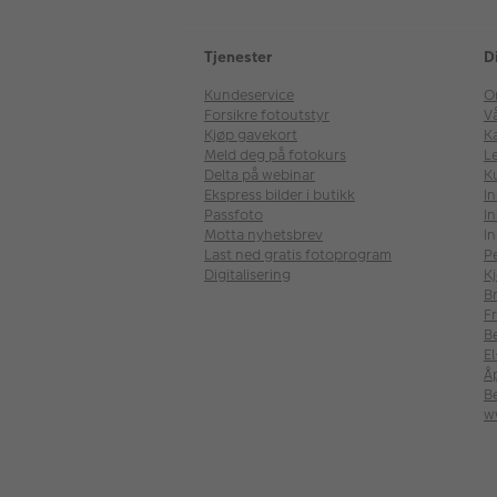
Tjenester
D
Kundeservice
O
Forsikre fotoutstyr
V
Kjøp gavekort
Ka
Meld deg på fotokurs
Le
Delta på webinar
K
Ekspress bilder i butikk
I
Passfoto
In
Motta nyhetsbrev
In
Last ned gratis fotoprogram
P
Digitalisering
Kj
B
Fr
B
E
Å
Be
w