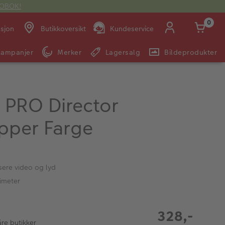
OTOBOK!
0
asjon
Butikkoversikt
Kundeservice
Kampanjer
Merker
Lagersalg
Bildeprodukter
Man -
09:00 -
14:00 -
Søndag:
Fre:
20:00
20:00
 PRO Director
apper Farge
E-post:
kundeservice@japanphoto.no
sere video og lyd
imeter
328,-
åre butikker