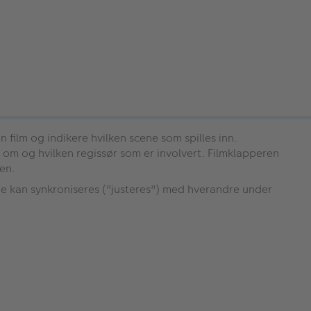
en film og indikere hvilken scene som spilles inn.
om og hvilken regissør som er involvert. Filmklapperen
den.
 de kan synkroniseres ("justeres") med hverandre under