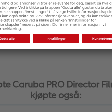
te Caruba PRO Director Fi
kjøpte også: