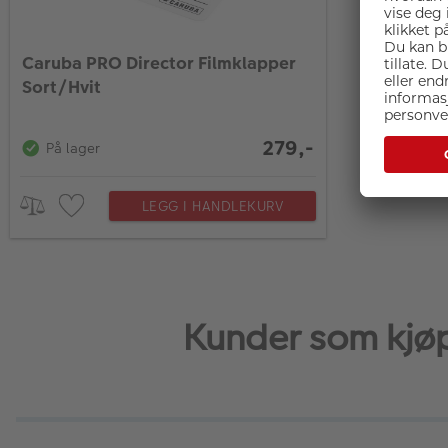
Caruba PRO Director Filmklapper
Sort/Hvit
279,-
På lager
LEGG I HANDLEKURV
Kunder som kjøp