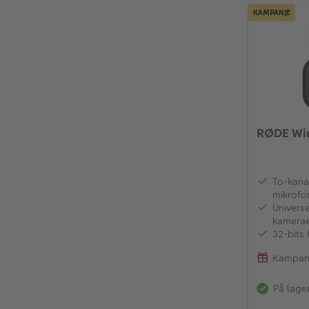
KAMPANJE
RØDE Wir
To-kana
mikrofo
Universe
kamerae
datamas
32-bits 
Kampanj
På lage