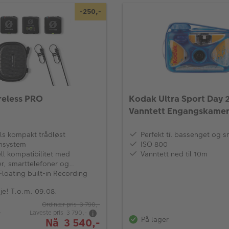
-250,-
eless PRO
Kodak Ultra Sport Day 
Vanntett Engangskame
ls kompakt trådløst
Perfekt til bassenget og s
nsystem
ISO 800
ll kompatibilitet med
Vanntett ned til 10m
r, smarttelefoner og
kiner
Floating built-in Recording
e! T.o.m. 09.08.
Ordinær pris 3 790,-
Laveste pris 3 790,-
r
På lager
Nå 3 540,-