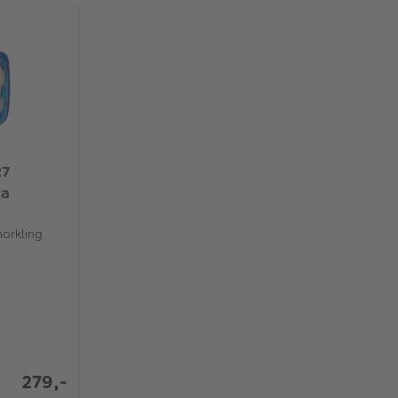
27
ra
norkling
279,-