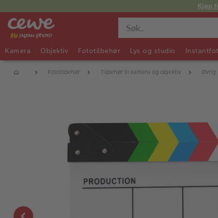
Kjøp f
Kamera
Objektiv
Fototilbehør
Lys og studio
Instantfo
Fototilbehør
Tilbehør til kamera og objektiv
Øvrig