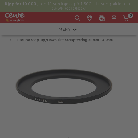
Kjøp for 10 000,-
og få verdisjekk på 1 500,- til veggbilder eller
CEWE FOTOBOK!
0
MENY
Man -
09:00 -
14:00 -
Søndag:
Caruba Step-up/Down Filteradapterring 30mm - 43mm
KAMERA
Fre:
20:00
20:00
OBJEKTIV
FOTOTILBEHØR
E-post:
LYS OG STUDIO
kundeservice@japanphoto.no
INSTANTFOTO
ANALOG
KIKKERTER
RAMMER