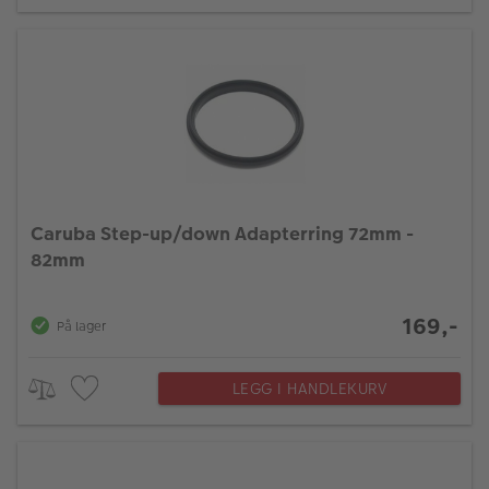
Caruba Step-up/down Adapterring 72mm -
82mm
169,-
På lager
LEGG I HANDLEKURV