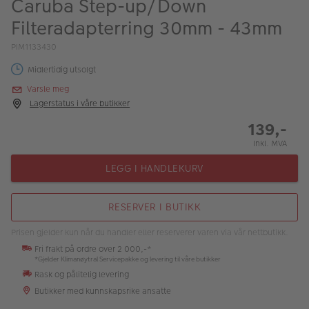
Caruba Step-up/Down
ALBUM
Filteradapterring 30mm - 43mm
Kampanjer
PIM1133430
Merker
Midlertidig utsolgt
Varsle meg
Lagersalg
Lagerstatus i våre butikker
Bildeprodukter
139,-
Inkl. MVA
Fotokurs
LEGG I HANDLEKURV
Inspirasjon
RESERVER I BUTIKK
Butikkoversikt
Prisen gjelder kun når du handler eller reserverer varen via vår nettbutikk.
Fri frakt på ordre over 2 000,-*
*Gjelder Klimanøytral Servicepakke og levering til våre butikker
Rask og pålitelig levering
Butikker med kunnskapsrike ansatte