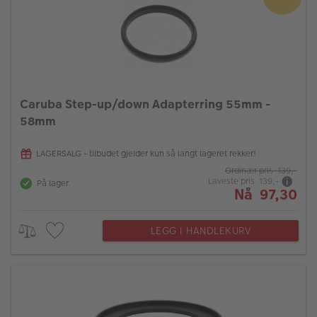
Caruba Step-up/down Adapterring 55mm -
58mm
LAGERSALG - tilbudet gjelder kun så langt lageret rekker!
Ordinær pris 139,-
Laveste pris 139,-
På lager
Nå 97,30
LEGG I HANDLEKURV