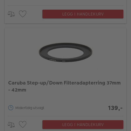
LEGG I HANDLEKURV
Caruba Step-up/Down Filteradapterring 37mm
- 42mm
139,-
Midlertidig utsolgt
LEGG I HANDLEKURV