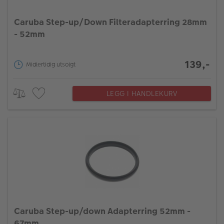
Caruba Step-up/Down Filteradapterring 28mm
- 52mm
139,-
Midlertidig utsolgt
LEGG I HANDLEKURV
Caruba Step-up/down Adapterring 52mm -
67mm