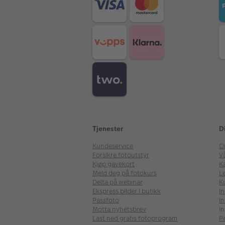
Tjenester
D
Kundeservice
O
Forsikre fotoutstyr
V
Kjøp gavekort
Ka
Meld deg på fotokurs
Le
Delta på webinar
K
Ekspress bilder i butikk
I
Passfoto
In
Motta nyhetsbrev
In
Last ned gratis fotoprogram
P