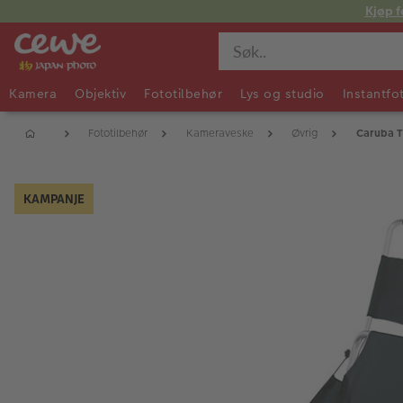
Kjøp f
Kamera
Objektiv
Fototilbehør
Lys og studio
Instantfo
Fototilbehør
Kameraveske
Øvrig
Caruba Tr
KAMPANJE