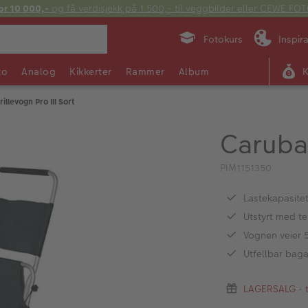
or 10 000,-
og få verdisjekk på 1 500,- til veggbilder eller CEWE F
Fotokurs
Inspir
to
Analog
Kikkerter
Rammer
Album
illevogn Pro III Sort
Caruba 
PIM1151350
Lastekapasitet
Utstyrt med t
Vognen veier 
Utfellbar bag
LAGERSALG - ti