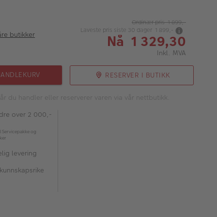
Ordinær pris 1 899,-
Laveste pris siste 30 dager 1 899,-
åre butikker
Nå 1 329,30
Inkl. MVA
HANDLEKURV
RESERVER I BUTIKK
år du handler eller reserverer varen via vår nettbutikk.
rdre over 2 000,-
l Servicepakke og
kker
lig levering
 kunnskapsrike