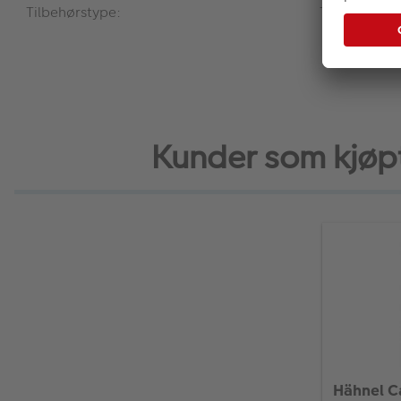
Tilbehørstype:
Trillevogn
Kunder som kjøpte
Hähnel C