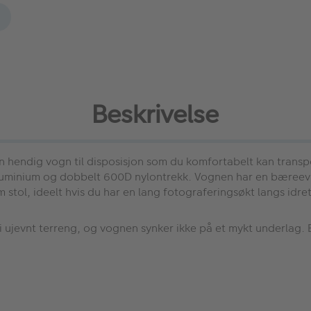
Beskrivelse
n hendig vogn til disposisjon som du komfortabelt kan transpor
t aluminium og dobbelt 600D nylontrekk. Vognen har en bæreev
m stol, ideelt hvis du har en lang fotograferingsøkt langs idre
ujevnt terreng, og vognen synker ikke på et mykt underlag. B