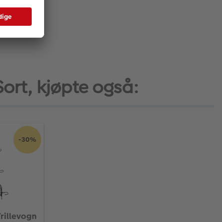
Sort, kjøpte også:
-30%
Trillevogn