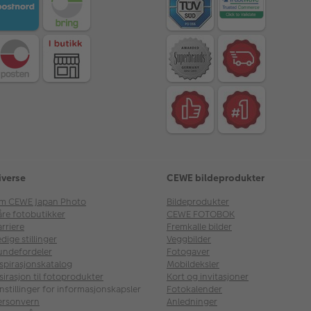
iverse
CEWE bildeprodukter
m CEWE Japan Photo
Bildeprodukter
åre fotobutikker
CEWE FOTOBOK
rriere
Fremkalle bilder
dige stillinger
Veggbilder
undefordeler
Fotogaver
nspirasjonskatalog
Mobildeksler
sirasjon til fotoprodukter
Kort og invitasjoner
nstillinger for informasjonskapsler
Fotokalender
ersonvern
Anledninger