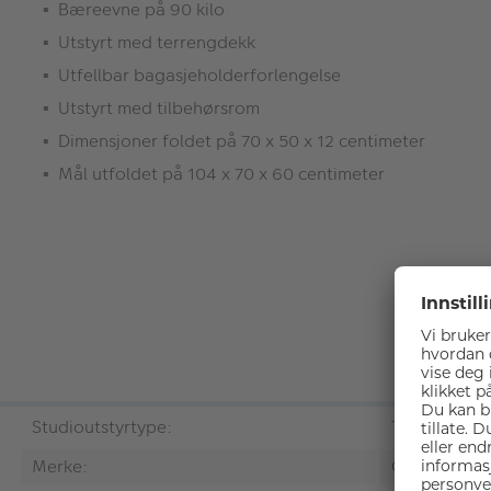
Bæreevne på 90 kilo
Utstyrt med terrengdekk
Utfellbar bagasjeholderforlengelse
Utstyrt med tilbehørsrom
Dimensjoner foldet på 70 x 50 x 12 centimeter
Mål utfoldet på 104 x 70 x 60 centimeter
Studioutstyrtype:
Trillevogn
Merke:
Caruba