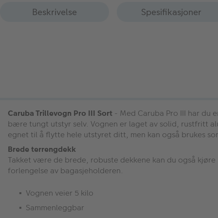
Beskrivelse
Spesifikasjoner
Caruba Trillevogn Pro III Sort
- Med Caruba Pro III har du e
bære tungt utstyr selv. Vognen er laget av solid, rustfrit
egnet til å flytte hele utstyret ditt, men kan også brukes so
Brede terrengdekk
Takket være de brede, robuste dekkene kan du også kjøre i 
forlengelse av bagasjeholderen.
Vognen veier 5 kilo
Sammenleggbar