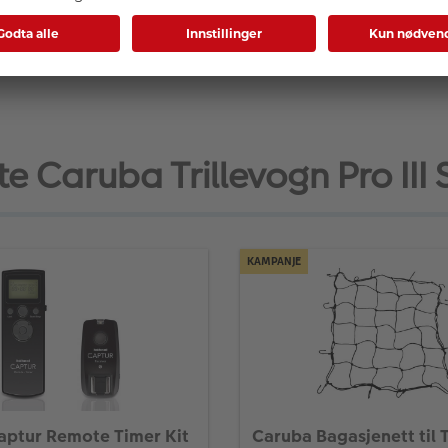
 Caruba Trillevogn Pro III 
KAMPANJE
aptur Remote Timer Kit
Caruba Bagasjenett til 