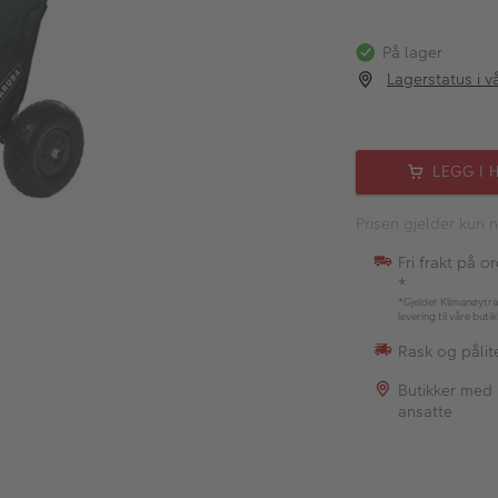
På lager
Lagerstatus i v
LEGG I 
Prisen gjelder kun n
Fri frakt på o
*
*Gjelder Klimanøytra
levering til våre buti
Rask og pålite
Butikker med
ansatte