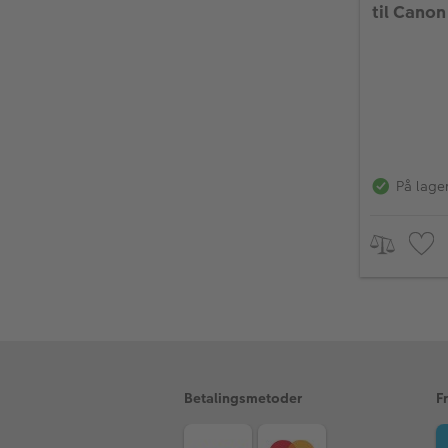
til Canon
På lage
Betalingsmetoder
F