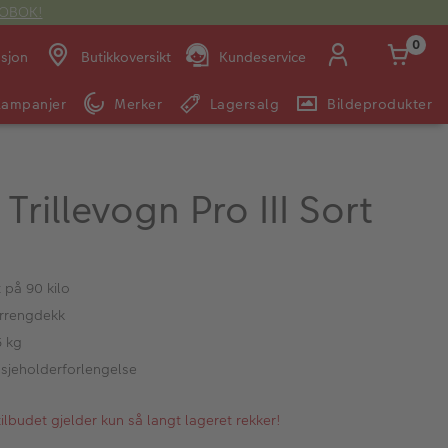
OTOBOK!
0
asjon
Butikkoversikt
Kundeservice
Kampanjer
Merker
Lagersalg
Bildeprodukter
Man -
09:00 -
14:00 -
Søndag:
Fre:
20:00
20:00
Trillevogn Pro III Sort
E-post:
kundeservice@japanphoto.no
 på 90 kilo
errengdekk
5 kg
asjeholderforlengelse
lbudet gjelder kun så langt lageret rekker!