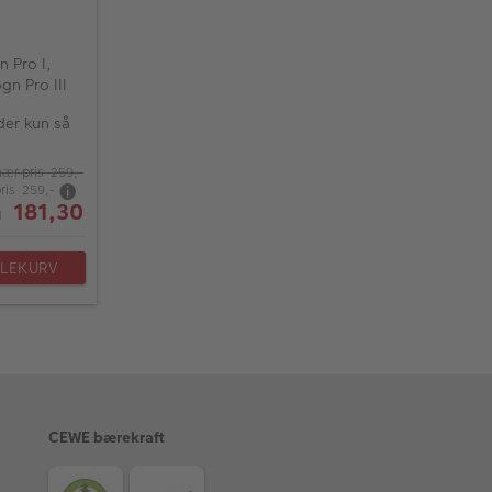
n Pro I,
ogn Pro III
der kun så
nær pris 259,-
pris 259,-
 181,30
DLEKURV
CEWE bærekraft