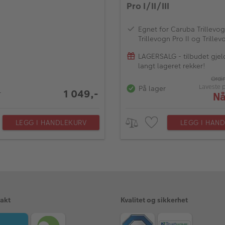
Pro I/II/III
Egnet for Caruba Trillevog
Trillevogn Pro II og Trillev
LAGERSALG - tilbudet gjel
langt lageret rekker!
Ordi
Laveste 
På lager
1 049,-
r
Nå
LEGG I HANDLEKURV
LEGG I HAN
rakt
Kvalitet og sikkerhet