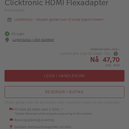
Clicktronic HDMI Flexadapter
ALBUM
PIM1092800
Kampanjer
LAGERSALG - tilbudet gjelder kun så langt lageret rekker!
Merker
På lager
Lagersalg
Lagerstatus i våre butikker
Ordinær pris 159,-
Bildeprodukter
Laveste pris siste 30 dager 159,-
Nå 47,70
Inkl. MVA
Fotokurs
LEGG I HANDLEKURV
Inspirasjon
Butikkoversikt
RESERVER I BUTIKK
Prisen gjelder kun når du handler eller reserverer varen via vår nettbutikk.
Fri frakt på ordre over 2 000,-*
*Gjelder Klimanøytral Servicepakke og levering til våre butikker
Rask og pålitelig levering
Butikker med kunnskapsrike ansatte