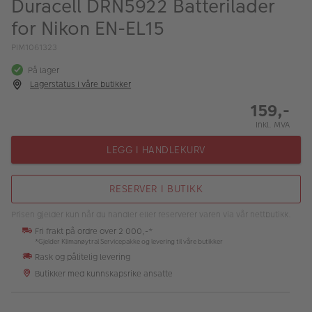
Duracell DRN5922 Batterilader
ALBUM
for Nikon EN-EL15
Kampanjer
PIM1061323
Merker
På lager
Lagerstatus i våre butikker
Lagersalg
159,-
Bildeprodukter
Inkl. MVA
LEGG I HANDLEKURV
Fotokurs
RESERVER I BUTIKK
Inspirasjon
Prisen gjelder kun når du handler eller reserverer varen via vår nettbutikk.
Butikkoversikt
Fri frakt på ordre over 2 000,-*
*Gjelder Klimanøytral Servicepakke og levering til våre butikker
Rask og pålitelig levering
Butikker med kunnskapsrike ansatte