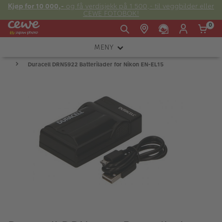
Kjøp for 10 000,-
og få verdisjekk på 1 500,- til veggbilder eller
CEWE FOTOBOK!
0
MENY
Man -
09:00 -
14:00 -
Søndag:
Duracell DRN5922 Batterilader for Nikon EN-EL15
KAMERA
Fre:
20:00
20:00
OBJEKTIV
FOTOTILBEHØR
E-post:
LYS OG STUDIO
kundeservice@japanphoto.no
INSTANTFOTO
ANALOG
KIKKERTER
RAMMER