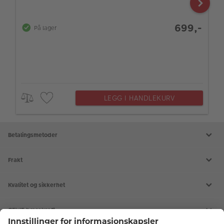
699,-
På lager
LEGG I HANDLEKURV
Betalingsmetoder
Frakt
Kvalitet og sikkerhet
CEWE bærekraft