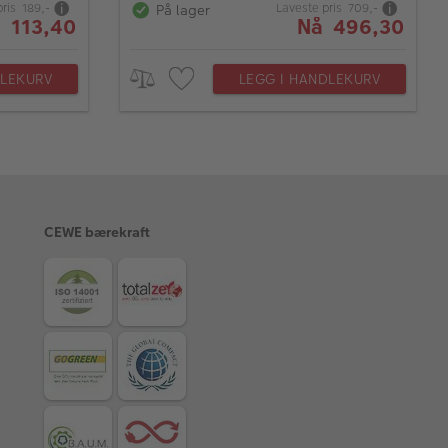
pris 189,-
Laveste pris 709,-
På lager
 113,40
Nå 496,30
DLEKURV
LEGG I HANDLEKURV
CEWE bærekraft