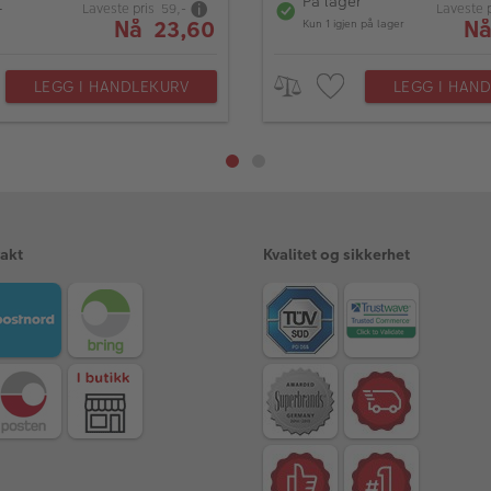
På lager
Laveste pris 59,-
Laveste 
r
Nå 23,60
Nå
Kun 1 igjen på lager
LEGG I HANDLEKURV
LEGG I HAN
rakt
Kvalitet og sikkerhet