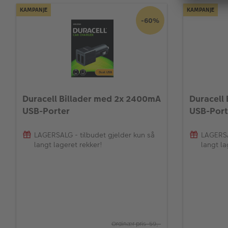
KAMPANJE
KAMPANJE
-60%
Duracell Billader med 2x 2400mA
Duracell
USB-Porter
USB-Port
LAGERSALG - tilbudet gjelder kun så
LAGERSA
langt lageret rekker!
langt la
Ordinær pris 59,-