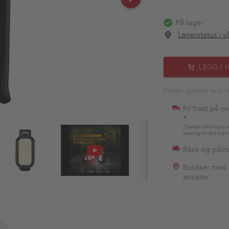
På lager
Lagerstatus i v
LEGG I 
Prisen gjelder kun n
Fri frakt på o
*
*Gjelder Klimanøytra
levering til våre buti
Rask og pålite
Butikker med
ansatte