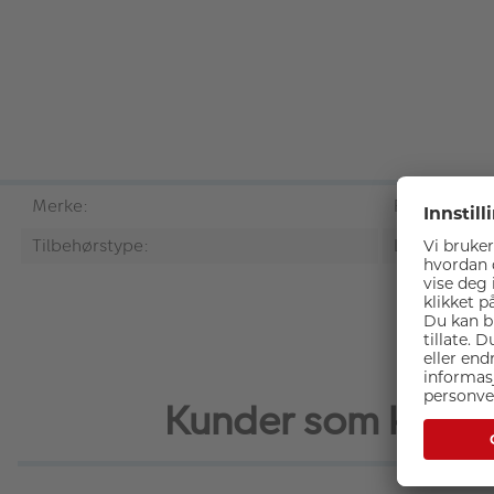
Merke:
Fenix
Tilbehørstype:
Lommelykt
Kunder som kjøpte 