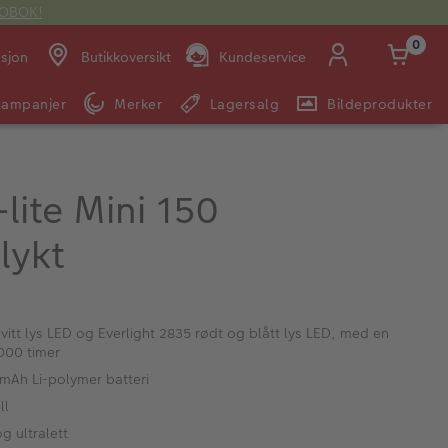
OTOBOK!
0
asjon
Butikkoversikt
Kundeservice
Kampanjer
Merker
Lagersalg
Bildeprodukter
Man -
09:00 -
14:00 -
Søndag:
Fre:
20:00
20:00
-lite Mini 150
lykt
E-post:
kundeservice@japanphoto.no
tt lys LED og Everlight 2835 rødt og blått lys LED, med en
000 timer
mAh Li-polymer batteri
ll
g ultralett