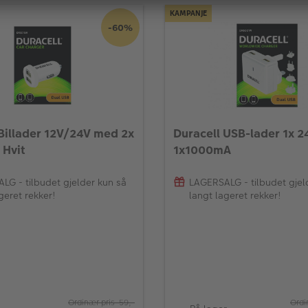
KAMPANJE
-60%
 Billader 12V/24V med 2x
Duracell USB-lader 1x 
 Hvit
1x1000mA
LG - tilbudet gjelder kun så
LAGERSALG - tilbudet gjel
geret rekker!
langt lageret rekker!
Ordinær pris 59,-
Ordi