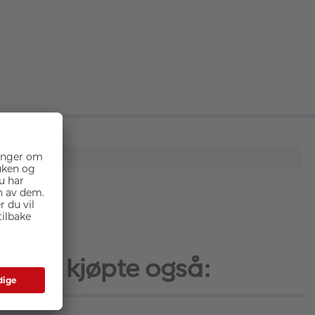
elykt, kjøpte også: