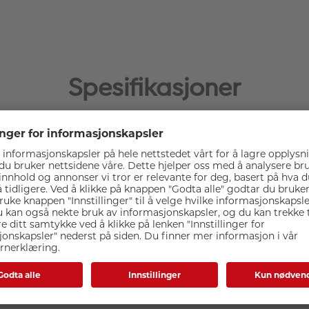
Spesifikasjoner
Fenix E-lite Mini 150 Lomm