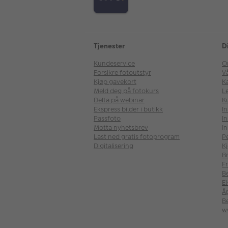
Tjenester
D
Kundeservice
O
Forsikre fotoutstyr
V
Kjøp gavekort
Ka
Meld deg på fotokurs
Le
Delta på webinar
K
Ekspress bilder i butikk
I
Passfoto
In
Motta nyhetsbrev
In
Last ned gratis fotoprogram
P
Digitalisering
Kj
B
Fr
B
E
Å
Be
w