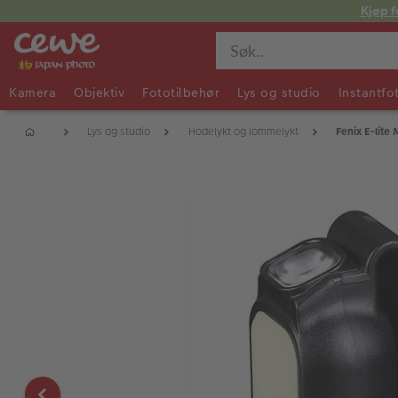
Kjøp f
Kamera
Objektiv
Fototilbehør
Lys og studio
Instantfo
Lys og studio
Hodelykt og lommelykt
Fenix E-lite