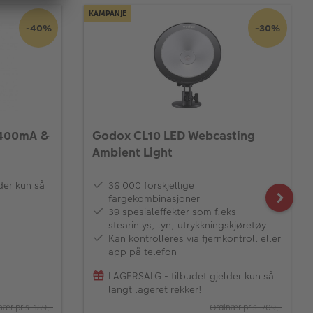
KAMPANJE
-40%
-30%
2400mA &
Godox CL10 LED Webcasting
Ambient Light
der kun så
36 000 forskjellige
fargekombinasjoner
39 spesialeffekter som f.eks
stearinlys, lyn, utrykkningskjøretøy
osv
Kan kontrolleres via fjernkontroll eller
app på telefon
LAGERSALG - tilbudet gjelder kun så
langt lageret rekker!
nær pris 189,-
Ordinær pris 709,-