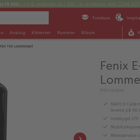
or 10 000,-
og få verdisjekk på 1 500,- til veggbilder eller CEWE F
Fotokurs
Inspir
to
Analog
Kikkerter
Rammer
Album
 Mini 150 Lommelykt
Fenix E
Lomme
PIM1183699
MATCH CA18 hvi
levetid på 50 
Innebygd 275 
Multifunksjone
Ministørrelse o