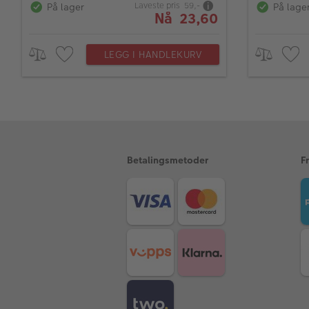
Laveste pris 59,-
På lager
På lage
Nå 23,60
LEGG I HANDLEKURV
Betalingsmetoder
F