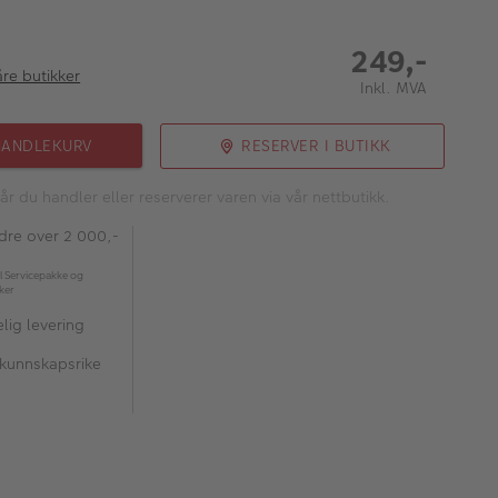
249,-
åre butikker
Inkl. MVA
HANDLEKURV
RESERVER I BUTIKK
år du handler eller reserverer varen via vår nettbutikk.
rdre over 2 000,-
l Servicepakke og
kker
lig levering
 kunnskapsrike