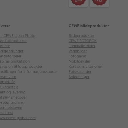
iverse
CEWE bildeprodukter
m CEWE Japan Photo
Bildeprodukter
åre fotobutikker
CEWE FOTOBOK
rriere
Fremkalle bilder
dige stillinger
Veggbilder
undefordeler
Fotogaver
nspirasjonskatalog
Mobildeksler
sirasjon til fotoprodukter
Kort og invitasjoner
nstillinger for informasjonskapsler
Fotokalender
ersonvern
Anledninger
øpsvilkår
rukeravtale
akt og levering
etalingsmetoder
l-retur ordning
penhetsloven
st i test
ww.cewe-global.com