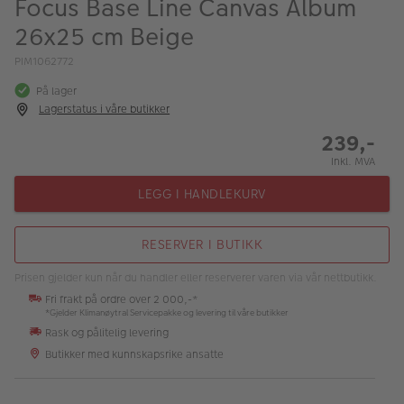
Focus Base Line Canvas Album
ALBUM
26x25 cm Beige
Kampanjer
PIM1062772
Merker
På lager
Lagerstatus i våre butikker
Lagersalg
239,-
Bildeprodukter
Inkl. MVA
LEGG I HANDLEKURV
Fotokurs
RESERVER I BUTIKK
Inspirasjon
Prisen gjelder kun når du handler eller reserverer varen via vår nettbutikk.
Butikkoversikt
Fri frakt på ordre over 2 000,-*
*Gjelder Klimanøytral Servicepakke og levering til våre butikker
Rask og pålitelig levering
Butikker med kunnskapsrike ansatte