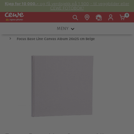
Kjøp for 10 000,-
og få verdisjekk på 1 500,- til veggbilder eller
CEWE FOTOBOK!
0
MENY
Man -
09:00 -
14:00 -
Søndag:
Focus Base Line Canvas Album 26x25 cm Beige
KAMERA
Fre:
20:00
20:00
OBJEKTIV
FOTOTILBEHØR
E-post:
LYS OG STUDIO
kundeservice@japanphoto.no
INSTANTFOTO
ANALOG
KIKKERTER
RAMMER