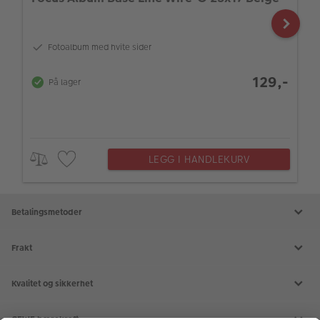
Fotoalbum med hvite sider
129,-
På lager
LEGG I HANDLEKURV
Betalingsmetoder
Frakt
Kvalitet og sikkerhet
CEWE bærekraft