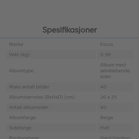
Spesifikasjoner
Merke:
Focus
Vekt (kg):
0.59
Album med
Albumtype:
selvklebende
sider
Maks antall bilder:
40
Albumstørrelse (BxHxD) (cm):
26 x 25
Antall albumsider:
40
Albumfarge:
Beige
Sidefarge:
Hvit
Bindingstype:
Hard binding