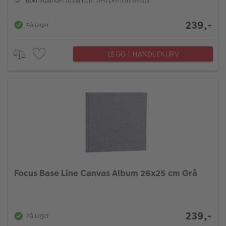
Bokinnbundet fotoalbum med perm av tekstil
239,-
På lager
LEGG I HANDLEKURV
Focus Base Line Canvas Album 26x25 cm Grå
239,-
På lager