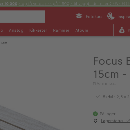
or 10 000,-
og få verdisjekk på 1 500,- til veggbilder eller CEWE F
Fotokurs
Inspir
to
Analog
Kikkerter
Rammer
Album
 15cm
Focus B
15cm -
PIM1100668
BxHxL: 2,5 x 2
På lager
Lagerstatus i v