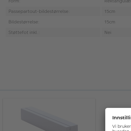
Form:
Rektangulæ
Passepartout-bildestørrelse:
15cm
Bildestørrelse:
15cm
Støttefot inkl.:
Nei