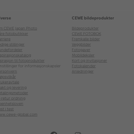
iverse
CEWE bildeprodukter
m CEWE Japan Photo
Bildeprodukter
åre fotobutikker
CEWE FOTOBOK
rriere
Fremkalle bilder
dige stillinger
Veggbilder
undefordeler
Fotogaver
nspirasjonskatalog
Mobildeksler
sirasjon til fotoprodukter
Kort og invitasjoner
nstillinger for informasjonskapsler
Fotokalender
ersonvern
Anledninger
øpsvilkår
rukeravtale
akt og levering
etalingsmetoder
l-retur ordning
penhetsloven
st i test
ww.cewe-global.com