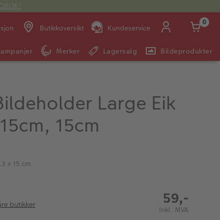
OTOBOK!
0
asjon
Butikkoversikt
Kundeservice
Kampanjer
Merker
Lagersalg
Bildeprodukter
Man -
09:00 -
14:00 -
Søndag:
Fre:
20:00
20:00
ildeholder Large Eik
 15cm, 15cm
E-post:
kundeservice@japanphoto.no
,3 x 15 cm
59,-
åre butikker
Inkl. MVA