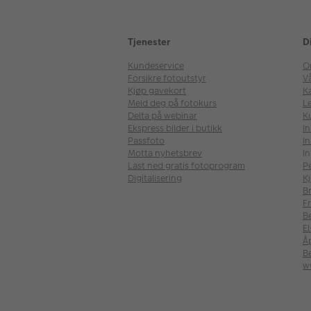
Tjenester
D
Kundeservice
O
Forsikre fotoutstyr
V
Kjøp gavekort
Ka
Meld deg på fotokurs
Le
Delta på webinar
K
Ekspress bilder i butikk
I
Passfoto
In
Motta nyhetsbrev
In
Last ned gratis fotoprogram
P
Digitalisering
Kj
B
Fr
B
E
Å
Be
w