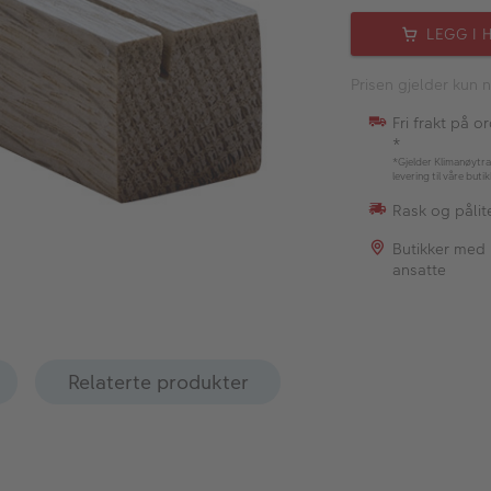
LEGG I 
Prisen gjelder kun n
Fri frakt på o
*
*Gjelder Klimanøytra
levering til våre buti
Rask og pålite
Butikker med
ansatte
Relaterte produkter