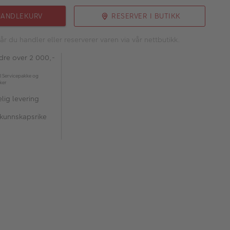
HANDLEKURV
RESERVER I BUTIKK
år du handler eller reserverer varen via vår nettbutikk.
rdre over 2 000,-
l Servicepakke og
kker
lig levering
 kunnskapsrike