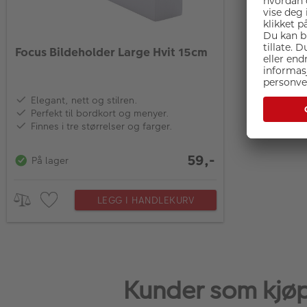
Focus Bildeholder Large Hvit 15cm
Elegant, nett og stilren.
Perfekt til bordkort og menyer.
Finnes i tre størrelser og farger.
59,-
På lager
LEGG I HANDLEKURV
Kunder som kjøp