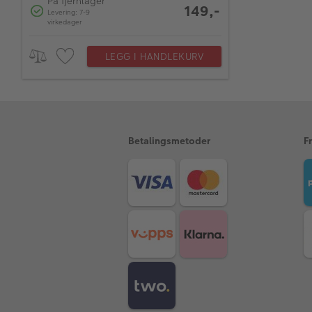
På fjernlager
149,-
Levering: 7-9
virkedager
LEGG I HANDLEKURV
Betalingsmetoder
F