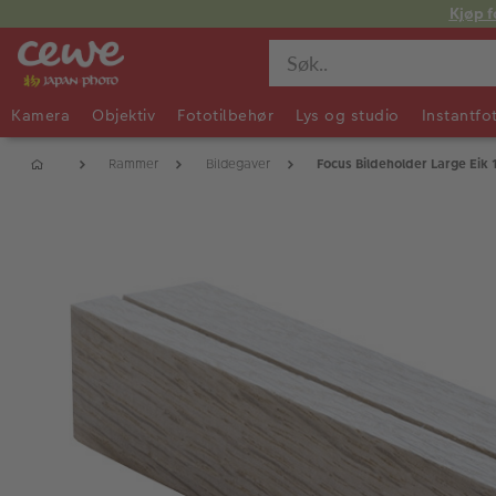
Kjøp f
Kamera
Objektiv
Fototilbehør
Lys og studio
Instantfo
Rammer
Bildegaver
Focus Bildeholder Large Eik