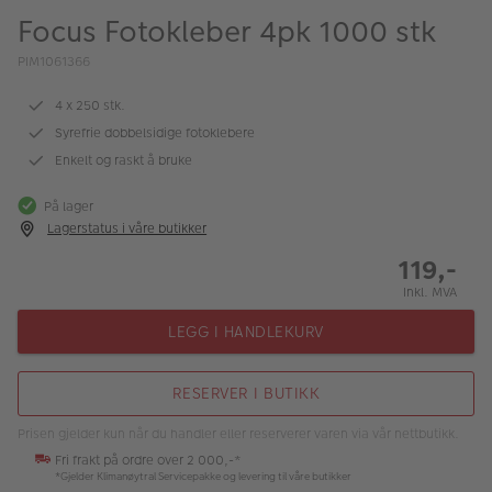
ALBUM
Focus Fotokleber 4pk 1000 stk
Kampanjer
PIM1061366
Merker
4 x 250 stk.
Syrefrie dobbelsidige fotoklebere
Lagersalg
Enkelt og raskt å bruke
Bildeprodukter
På lager
Lagerstatus i våre butikker
Fotokurs
119,-
Inkl. MVA
Inspirasjon
LEGG I HANDLEKURV
Butikkoversikt
RESERVER I BUTIKK
Prisen gjelder kun når du handler eller reserverer varen via vår nettbutikk.
Fri frakt på ordre over 2 000,-*
*Gjelder Klimanøytral Servicepakke og levering til våre butikker