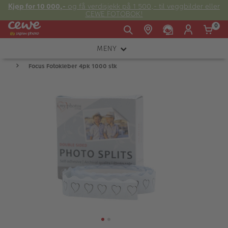
Kjøp for 10 000,-
og få verdisjekk på 1 500,- til veggbilder eller
CEWE FOTOBOK!
0
MENY
Man -
09:00 -
14:00 -
Søndag:
Focus Fotokleber 4pk 1000 stk
KAMERA
Fre:
20:00
20:00
OBJEKTIV
FOTOTILBEHØR
E-post:
LYS OG STUDIO
kundeservice@japanphoto.no
INSTANTFOTO
ANALOG
KIKKERTER
RAMMER