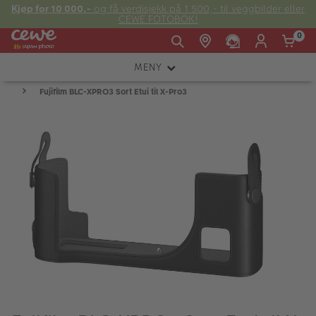
Kjøp for 10 000,-
og få verdisjekk på 1 500,- til veggbilder eller
CEWE FOTOBOK!
0
MENY
Man -
09:00 -
14:00 -
Søndag:
Fujifilm BLC-XPRO3 Sort Etui til X-Pro3
KAMERA
Fre:
20:00
20:00
OBJEKTIV
FOTOTILBEHØR
E-post:
LYS OG STUDIO
kundeservice@japanphoto.no
INSTANTFOTO
ANALOG
KIKKERTER
RAMMER