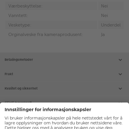
Værbeskyttelse:
Nei
Vanntett:
Nei
Vesketype:
Underdel
Orginalveske fra kameraprodusent:
Ja
Betalingsmetoder
Frakt
Kvalitet og sikkerhet
CEWE bærekraft
Tjenester
Kundeservice