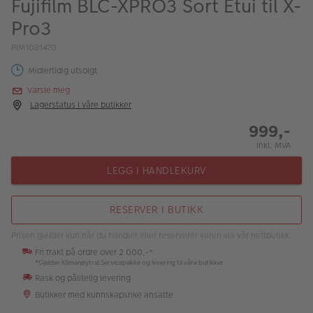
Fujifilm BLC-XPRO3 Sort Etui til X-
ALBUM
Pro3
Kampanjer
PIM1081470
Merker
Midlertidig utsolgt
Varsle meg
Lagersalg
Lagerstatus i våre butikker
Bildeprodukter
999,-
Inkl. MVA
Fotokurs
LEGG I HANDLEKURV
Inspirasjon
RESERVER I BUTIKK
Butikkoversikt
Prisen gjelder kun når du handler eller reserverer varen via vår nettbutikk.
Fri frakt på ordre over 2 000,-*
*Gjelder Klimanøytral Servicepakke og levering til våre butikker
Rask og pålitelig levering
Butikker med kunnskapsrike ansatte