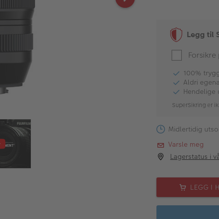
Legg til 
Forsikre
100% tryggh
Aldri egen
Hendelige 
SuperSikring er ik
Midlertidig utso
Varsle meg
Lagerstatus i v
LEGG I 