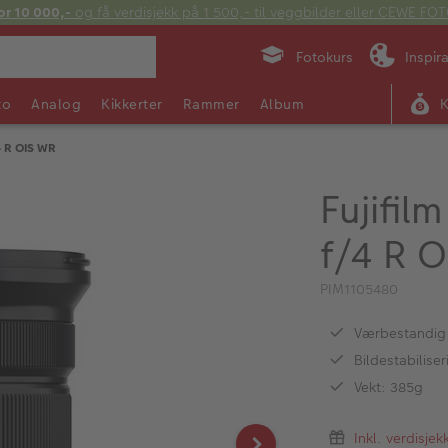
or 10 000,-
og få verdisjekk på 1 500,- til veggbilder eller CEWE F
Fotokurs
Inspir
to
Analog
Kikkerter
Rammer
Album
4 R OIS WR
Fujifil
f/4 R 
PIM1105480
Værbestandig
Bildestabiliser
Vekt: 385g
Inkl. verdisje