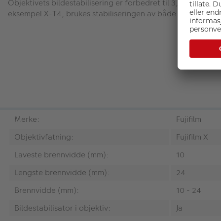
Objektivets bildestabilisering er forbedret til 3,5 trinn t
eksempel X-T4, brukes stabiliseringen av både kameraet og o
Merke:
Fujifilm
Objektivfatning:
Fujifilm X
Laveste brennvidde (mm):
10
Lengste brennvidde (mm):
24
Brennvidde (mm):
10 - 24
Bildestabilisator i objektiv:
Ja