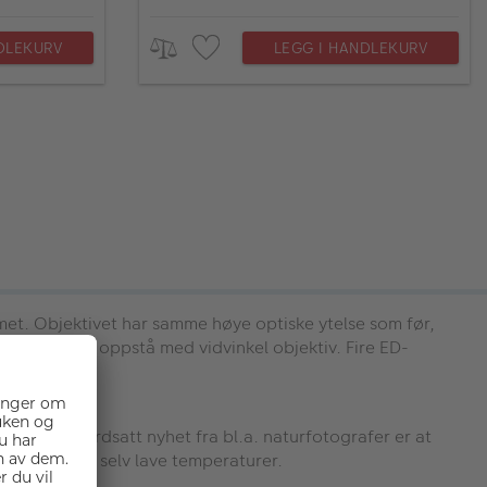
DLEKURV
LEGG I HANDLEKURV
met. Objektivet har samme høye optiske ytelse som før,
som lett kan oppstå med vidvinkel objektiv. Fire ED-
oner. En verdsatt nyhet fra bl.a. naturfotografer er at
het og tåler selv lave temperaturer.