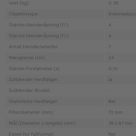
Vekt (kg):
0.38
Objektivtype:
Vidvinkelzo
Største blenderåpning (f/):
4
Største blenderåpning (f/):
4
Antall blenderlameller:
7
Nærgrense (cm):
24
Største forstørrelse (x):
0,16
Solblender medfølger:
Ja
Solblender Modell:
-
Stativfeste medfølger:
Nei
Filterdiameter (mm):
72 mm
Mål (Diameter x lengde) (mm):
78 x 87 mm
Egnet for fullformat:
Nei