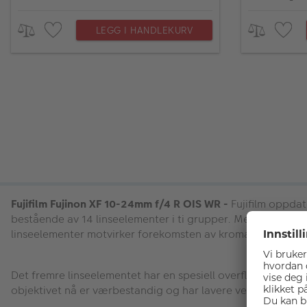
LEGG I HANDLEKURV
Fujifilm Fujinon XF 10-24mm f/4 R OIS WR -
Fujifilm oppdat
bestående av 14 linseelementer i ti grupper. Med fire asfær
linseelementer motvirker forekomsten av kromatisk aberra
Det fremre linseelementet har en spesiell overflatebehandli
objektivet nå er værbestandig og har lavere vekt. Objektiv