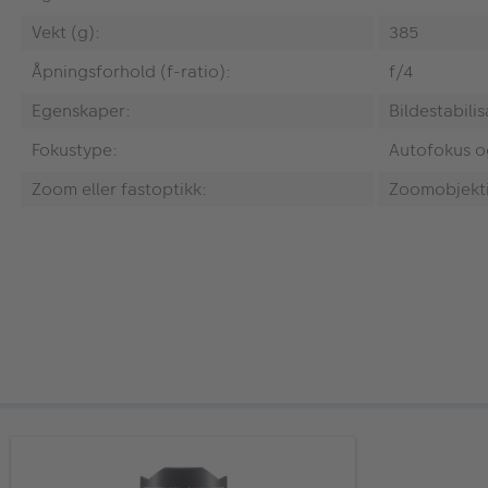
Vekt (g):
385
Åpningsforhold (f-ratio):
f/4
Egenskaper:
Bildestabili
Fokustype:
Autofokus o
Zoom eller fastoptikk:
Zoomobjekt