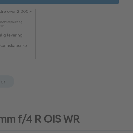
rdre over 2 000,-
l Servicepakke og
kker
lig levering
 kunnskapsrike
ter
24mm f/4 R OIS WR