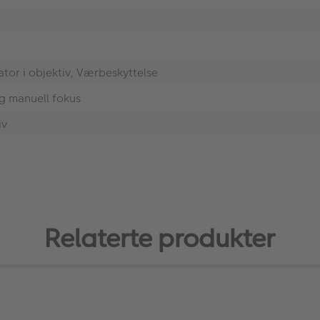
sator i objektiv, Værbeskyttelse
g manuell fokus
iv
Relaterte produkter