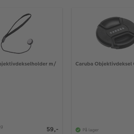
jektivdekselholder m/
Caruba Objektivdeksel
ig
59,-
På lager