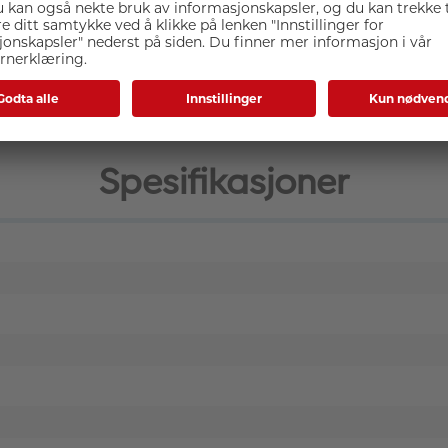
akket være en nyutviklet gyro. Hvis objektivet brukes sammen m
bjektivet og gir deretter 6,5-trinns stabilisering.
Spesifikasjoner