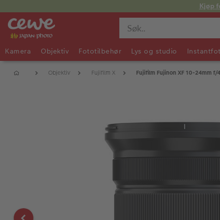
Kjøp f
Kamera
Objektiv
Fototilbehør
Lys og studio
Instantfo
Objektiv
Fujifilm X
Fujifilm Fujinon XF 10-24mm f/