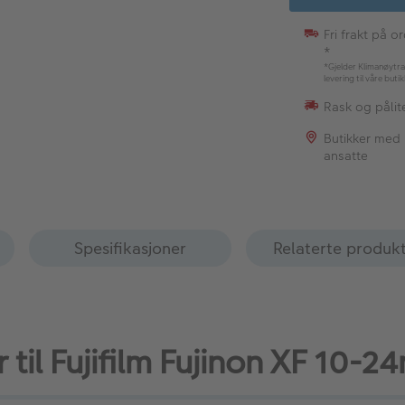
Fri frakt på o
*
*Gjelder Klimanøytra
levering til våre buti
Rask og pålite
Butikker med
ansatte
Spesifikasjoner
Relaterte produk
r til Fujifilm Fujinon XF 10-