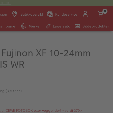
OTOBOK!
0
asjon
Butikkoversikt
Kundeservice
Kampanjer
Merker
Lagersalg
Bildeprodukter
Man -
09:00 -
14:00 -
Søndag:
Fre:
20:00
20:00
m Fujinon XF 10-24mm
OIS WR
E-post:
kundeservice@japanphoto.no
ing (3,5 trinn)
kk til CEWE FOTOBOK eller veggbilder! - verdi 379,-