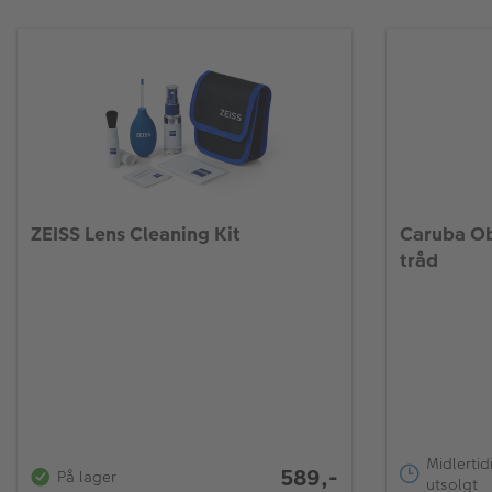
ZEISS Lens Cleaning Kit
Caruba Ob
tråd
Midlertid
589,-
På lager
utsolgt