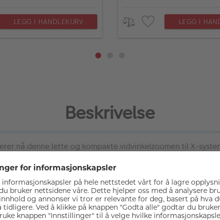
LEGG I HANDLEKURV
LEGG I HAN
Beskrivelse
erer nå denne lette og kompakte vidvinkelzoomen til X-syste
iske linseelementer motvirkes forekomst av buede linjer, noe 
sjon og øker skarpheten mot kantene på bildet.
ng for å gi maksimal klarhet og redusere utseendet på refleksj
et har flere gummipakninger som står i mot støv, smuss, fuktig