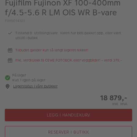
Fujifilm Fujinon XF 100-400mm
ALBUM
f/4.5-5.6 R LM OIS WR B-vare
Kampanjer
PIM5014101
Merker
Tilstand B: Utstillingsvare. Varen har blitt pakket opp, eller vært
utstilt i butikk.
Lagersalg
Tilbudet gjelder kun så langt lageret rekker!
Bildeprodukter
Inkl. verdisjekk til CEWE FOTOBOK eller veggbilder! - verdi 379,-
Fotokurs
På lager
Kun 1 igjen på lager
Inspirasjon
Lagerstatus i våre butikker
18 879,-
Butikkoversikt
Inkl. MVA
LEGG I HANDLEKURV
RESERVER I BUTIKK