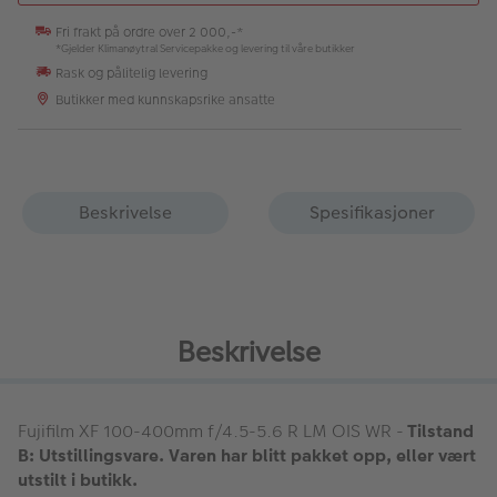
Fri frakt på ordre over 2 000,-*
*Gjelder Klimanøytral Servicepakke og levering til våre butikker
Rask og pålitelig levering
Butikker med kunnskapsrike ansatte
Beskrivelse
Spesifikasjoner
Beskrivelse
Fujifilm XF 100-400mm f/4.5-5.6 R LM OIS WR
-
Tilstand
B: Utstillingsvare. Varen har blitt pakket opp, eller vært
utstilt i butikk.