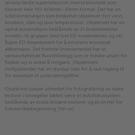
seriens første supertelezoom med brennvidde som
tilsvarer hele 152-609mm i 35mm-format. Det har en
solid konstruksjon som beskytter objektivet mot vann,
kondens, støv og lave temperaturer. Objektivet har en
optisk konstruksjon bestående av 21 linseelementer
inndelt i 14 grupper med fem ED-linselementer og ett
Super ED-linseelement for å minimere kromatisk
abberasjon. Det fremste linseelementet har et
vannavstøtende fluorittbelegg som er mindre utsatt for
flekker og er enkel å rengjøre. Objektivets
motlysblender har en skyvbar luke for å rask tilgang til
for eksempel et polariseringsfilter.
Objektivet passer utmerket for fotografering av raske
motiver i bevegelse takket være et autofokussystem
bestående av doble lineære motorer og en bryter for
fokusmrådebegresning (5m-∞).