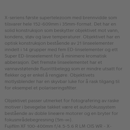
X-seriens første supertelezoom med brennvidde som
tilsvarer hele 152-609mm i 35mm-format. Det har en
solid konstruksjon som beskytter objektivet mot vann,
kondens, støv og lave temperaturer. Objektivet har en
optisk konstruksjon bestående av 21 linseelementer
inndelt i 14 grupper med fem ED-linselementer og ett
Super ED-linseelement for å minimere kromatisk
abberasjon. Det fremste linseelementet har et
vannavstøtende fluorittbelegg som er mindre utsatt for
flekker og er enkel å rengjøre. Objektivets
motlysblender har en skyvbar luke for å rask tilgang til
for eksempel et polariseringsfilter.
Objektivet passer utmerket for fotografering av raske
motiver i bevegelse takket være et autofokussystem
bestående av doble lineære motorer og en bryter for
fokusmrådebegresning (5m-∞).
Fujifilm XF 100-400mm f/4.5-5.6 R LM OIS WR
- X-