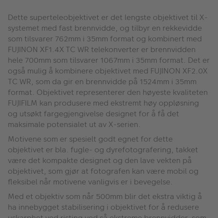
Dette superteleobjektivet er det lengste objektivet til X-
systemet med fast brennvidde, og tilbyr en rekkevidde
som tilsvarer 762mm i 35mm format og kombinert med
FUJINON XF1.4X TC WR telekonverter er brennvidden
hele 700mm som tilsvarer 1067mm i 35mm format. Det er
også mulig å kombinere objektivet med FUJINON XF2.0X
TC WR, som da gir en brennvidde på 1524mm i 35mm
format. Objektivet representerer den høyeste kvaliteten
FUJIFILM kan produsere med ekstremt høy oppløsning
og utsøkt fargegjengivelse designet for å få det
maksimale potensialet ut av X-serien.
Motivene som er spesielt godt egnet for dette
objektivet er bla. fugle- og dyrefotografering, takket
være det kompakte designet og den lave vekten på
objektivet, som gjør at fotografen kan være mobil og
fleksibel når motivene vanligvis er i bevegelse.
Med et objektiv som når 500mm blir det ekstra viktig å
ha innebygget stabilisering i objektivet for å redusere
uskarphet ved risting ved så ekstreme brennvidder, som