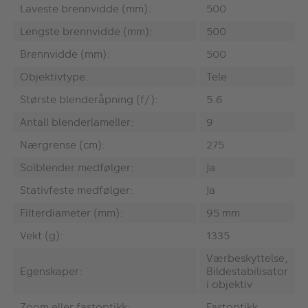
Laveste brennvidde (mm):
500
Lengste brennvidde (mm):
500
Brennvidde (mm):
500
Objektivtype:
Tele
Største blenderåpning (f/):
5.6
Antall blenderlameller:
9
Nærgrense (cm):
275
Solblender medfølger:
Ja
Stativfeste medfølger:
Ja
Filterdiameter (mm):
95 mm
Vekt (g):
1335
Værbeskyttelse,
Egenskaper:
Bildestabilisator
i objektiv
Zoom eller fastoptikk:
Fastoptikk