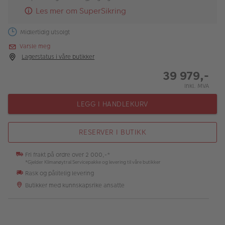
Les mer om SuperSikring
Midlertidig utsolgt
Varsle meg
Lagerstatus i våre butikker
39 979,-
Inkl. MVA
LEGG I HANDLEKURV
RESERVER I BUTIKK
Fri frakt på ordre over 2 000,-*
*Gjelder Klimanøytral Servicepakke og levering til våre butikker
Rask og pålitelig levering
Butikker med kunnskapsrike ansatte