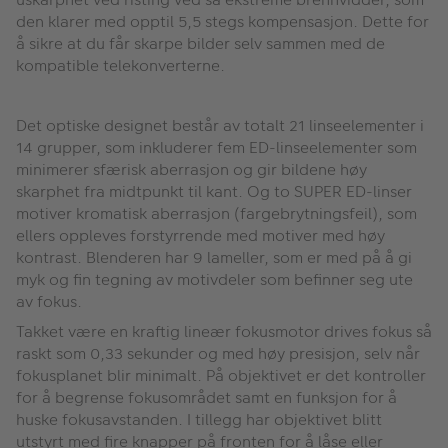
den klarer med opptil 5,5 stegs kompensasjon. Dette for
å sikre at du får skarpe bilder selv sammen med de
kompatible telekonverterne.
Det optiske designet består av totalt 21 linseelementer i
14 grupper, som inkluderer fem ED-linseelementer som
minimerer sfærisk aberrasjon og gir bildene høy
skarphet fra midtpunkt til kant. Og to SUPER ED-linser
motiver kromatisk aberrasjon (fargebrytningsfeil), som
ellers oppleves forstyrrende med motiver med høy
kontrast. Blenderen har 9 lameller, som er med på å gi
myk og fin tegning av motivdeler som befinner seg ute
av fokus.
Takket være en kraftig lineær fokusmotor drives fokus så
raskt som 0,33 sekunder og med høy presisjon, selv når
fokusplanet blir minimalt. På objektivet er det kontroller
for å begrense fokusområdet samt en funksjon for å
huske fokusavstanden. I tillegg har objektivet blitt
utstyrt med fire knapper på fronten for å låse eller