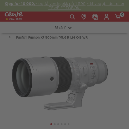
Kjøp for 10 000,-
og få verdisjekk på 1 500,- til veggbilder eller
CEWE FOTOBOK!
0
MENY
Man -
09:00 -
14:00 -
Søndag:
Fujifilm Fujinon XF 500mm f/5.6 R LM OIS WR
KAMERA
Fre:
20:00
20:00
OBJEKTIV
FOTOTILBEHØR
E-post:
LYS OG STUDIO
kundeservice@japanphoto.no
INSTANTFOTO
ANALOG
KIKKERTER
RAMMER