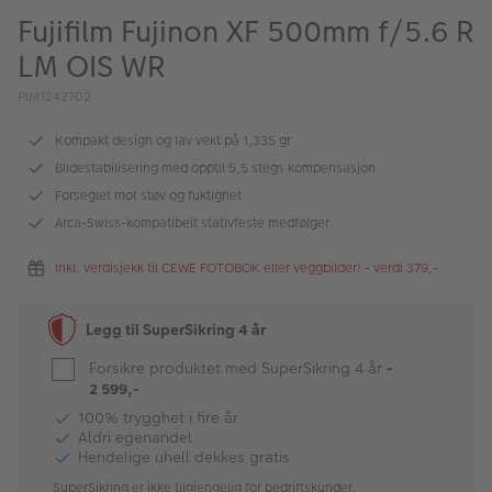
ALBUM
Fujifilm Fujinon XF 500mm f/5.6 R
LM OIS WR
Kampanjer
PIM1242702
Merker
Kompakt design og lav vekt på 1,335 gr
Lagersalg
Bildestabilisering med opptil 5,5 stegs kompensasjon
Bildeprodukter
Forseglet mot støv og fuktighet
Arca-Swiss-kompatibelt stativfeste medfølger
Fotokurs
Inkl. verdisjekk til CEWE FOTOBOK eller veggbilder! - verdi 379,-
Inspirasjon
Legg til SuperSikring 4 år
Butikkoversikt
Forsikre produktet med SuperSikring 4 år
-
2 599,-
100% trygghet i fire år
Aldri egenandel
Hendelige uhell dekkes gratis
SuperSikring er ikke tilgjengelig for bedriftskunder.