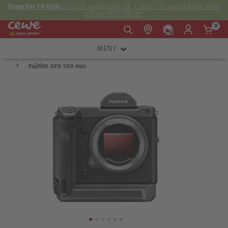
Kjøp for 10 000,-
og få verdisjekk på 1 500,- til veggbilder eller
CEWE FOTOBOK!
0
MENY
Man -
09:00 -
14:00 -
Søndag:
Fujifilm GFX 100 Hus
KAMERA
Fre:
20:00
20:00
OBJEKTIV
FOTOTILBEHØR
E-post:
LYS OG STUDIO
kundeservice@japanphoto.no
INSTANTFOTO
ANALOG
KIKKERTER
RAMMER