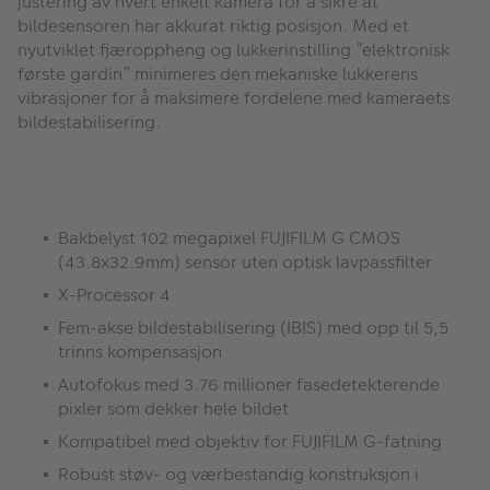
justering av hvert enkelt kamera for å sikre at
bildesensoren har akkurat riktig posisjon. Med et
nyutviklet fjæroppheng og lukkerinstilling ”elektronisk
første gardin” minimeres den mekaniske lukkerens
vibrasjoner for å maksimere fordelene med kameraets
bildestabilisering.
Bakbelyst 102 megapixel FUJIFILM G CMOS
(43.8x32.9mm) sensor uten optisk lavpassfilter
X-Processor 4
Fem-akse bildestabilisering (IBIS) med opp til 5,5
trinns kompensasjon
Autofokus med 3.76 millioner fasedetekterende
pixler som dekker hele bildet
Kompatibel med objektiv for FUJIFILM G-fatning
Robust støv- og værbestandig konstruksjon i