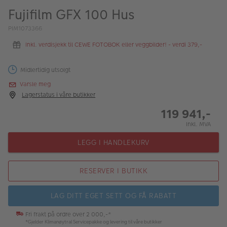
ALBUM
Fujifilm GFX 100 Hus
Kampanjer
PIM1073366
Inkl. verdisjekk til CEWE FOTOBOK eller veggbilder! - verdi 379,-
Merker
Lagersalg
Midlertidig utsolgt
Varsle meg
Bildeprodukter
Lagerstatus i våre butikker
119 941,-
Fotokurs
Inkl. MVA
Inspirasjon
LEGG I HANDLEKURV
Butikkoversikt
RESERVER I BUTIKK
LAG DITT EGET SETT OG FÅ RABATT
Fri frakt på ordre over 2 000,-*
*Gjelder Klimanøytral Servicepakke og levering til våre butikker