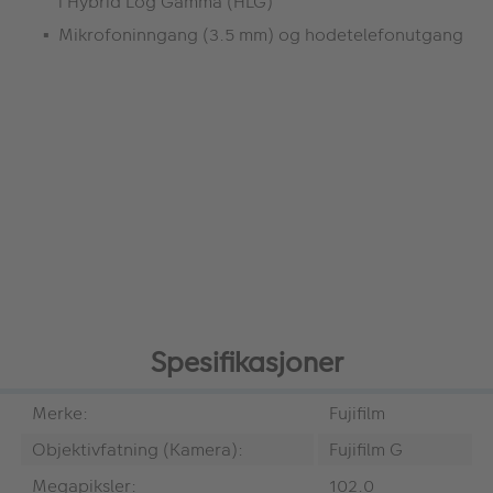
i Hybrid Log Gamma (HLG)
Mikrofoninngang (3.5 mm) og hodetelefonutgang
Spesifikasjoner
Merke:
Fujifilm
Objektivfatning (Kamera):
Fujifilm G
Megapiksler:
102.0