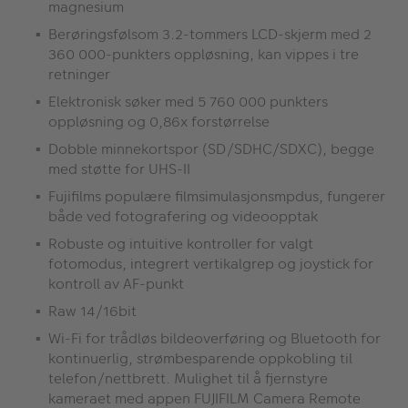
magnesium
Berøringsfølsom 3.2-tommers LCD-skjerm med 2
360 000-punkters oppløsning, kan vippes i tre
retninger
Elektronisk søker med 5 760 000 punkters
oppløsning og 0,86x forstørrelse
Dobble minnekortspor (SD/SDHC/SDXC), begge
med støtte for UHS-II
Fujifilms populære filmsimulasjonsmpdus, fungerer
både ved fotografering og videoopptak
Robuste og intuitive kontroller for valgt
fotomodus, integrert vertikalgrep og joystick for
kontroll av AF-punkt
Raw 14/16bit
Wi-Fi for trådløs bildeoverføring og Bluetooth for
kontinuerlig, strømbesparende oppkobling til
telefon/nettbrett. Mulighet til å fjernstyre
kameraet med appen FUJIFILM Camera Remote