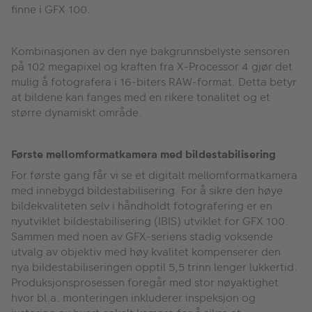
finne i GFX 100.
Kombinasjonen av den nye bakgrunnsbelyste sensoren
på 102 megapixel og kraften fra X-Processor 4 gjør det
mulig å fotografera i 16-biters RAW-format. Detta betyr
at bildene kan fanges med en rikere tonalitet og et
større dynamiskt område.
Første mellomformatkamera med bildestabilisering
For første gang får vi se et digitalt mellomformatkamera
med innebygd bildestabilisering. For å sikre den høye
bildekvaliteten selv i håndholdt fotografering er en
nyutviklet bildestabilisering (IBIS) utviklet for GFX 100.
Sammen med noen av GFX-seriens stadig voksende
utvalg av objektiv med høy kvalitet kompenserer den
nya bildestabiliseringen opptil 5,5 trinn lenger lukkertid.
Produksjonsprosessen foregår med stor nøyaktighet
hvor bl.a. monteringen inkluderer inspeksjon og