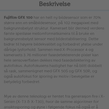
Beskrivelse
Fujifilm GFX 100
har en helt ny bildesensor som er 70%
større enn en småbildesensor, på 102 megapixel med
bakgrunnsbelyst struktur. Kameraet blir dermed verdens
første speilløse mellomformatkamera til å bruke en
bakgrunnsbelyst sensor med bildestabilisering. Dette
bidrar til høyere bildekvalitet og forbedret ytelse under
dårlige lysforhold. Sammen med X-Processor 4 og
kameraets 3.76 millioner fasedetekterende pixler kan
hele sensoverflaten dekkes med fasedetektering av
autofokus. Autofokusens hastighet har nå blitt dobbelt
så rask, sammenlignet med GFX 50S og GFX 50R, og
også autofokus for sporing av motiv i bevegelse er
betydelig forbedret.
Mye av denne teknologi er hentet fra generasjon fire i X-
Serien (X-T3 & X-T30), hvor de samme algoritmer for
ansiktssporing og øyne i følgende fokus nå også er å