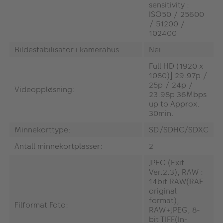
sensitivity :
ISO50 / 25600
/ 51200 /
102400
Bildestabilisator i kamerahus:
Nei
Full HD (1920 x
1080)] 29.97p /
25p / 24p /
Videoppløsning:
23.98p 36Mbps
up to Approx.
30min.
Minnekorttype:
SD/SDHC/SDXC
Antall minnekortplasser:
2
JPEG (Exif
Ver.2.3), RAW :
14bit RAW(RAF
original
format),
Filformat Foto:
RAW+JPEG, 8-
bit TIFF(In-