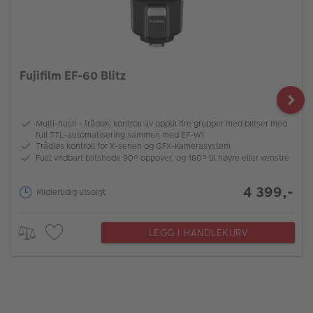
Fujifilm EF-60 Blitz
Multi-flash - trådløs kontroll av opptil fire grupper med blitser med
full TTL-automatisering sammen med EF-W1
Trådløs kontroll for X-serien og GFX-kamerasystem
Fullt vridbart blitshode 90º oppover, og 180º til høyre eller venstre
4 399,-
Midlertidig utsolgt
LEGG I HANDLEKURV