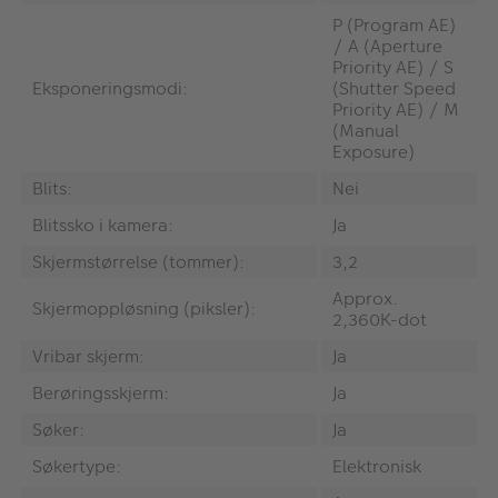
P (Program AE)
/ A (Aperture
Priority AE) / S
Eksponeringsmodi:
(Shutter Speed
Priority AE) / M
(Manual
Exposure)
Blits:
Nei
Blitssko i kamera:
Ja
Skjermstørrelse (tommer):
3,2
Approx.
Skjermoppløsning (piksler):
2,360K-dot
Vribar skjerm:
Ja
Berøringsskjerm:
Ja
Søker:
Ja
Søkertype:
Elektronisk