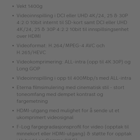
Vekt 1400g
Videoinnspilling i DCI eller UHD 4K/24, 25 & 30P
4:2:0 10bit internt til SD-kort samt DCI eller UHD
4K/24, 25 & 30P 4:2:2 10bit til innspillsingsenhet
over HDMI
Videoformat: H.264/MPEG-4 AVC och
H.265/HEVC
Videokomprimering: ALL-intra (opp til 4K 30P) og
Long GOP
Videoinnspilling i opp til 400Mbp/s med ALL-intra
Eterna filmsimulering med cinematisk stil - stort
toneomfang med dempet kontrast og
fargemetning
HDMI-utgang med mulighet for å sende ut et
ukomprimert videosignal
F-Log fargegradasjonsprofil for video (opptak til
minnekort eller HDMI-utgang) & støtte for opptak