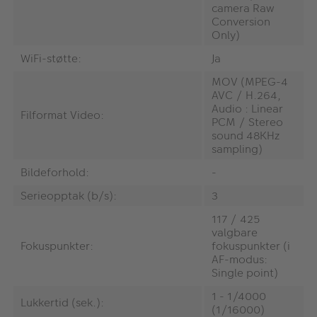
camera Raw
Conversion
Only)
WiFi-støtte:
Ja
MOV (MPEG-4
AVC / H.264,
Audio : Linear
Filformat Video:
PCM / Stereo
sound 48KHz
sampling)
Bildeforhold:
-
Serieopptak (b/s):
3
117 / 425
valgbare
Fokuspunkter:
fokuspunkter (i
AF-modus:
Single point)
1 - 1/4000
Lukkertid (sek.):
(1/16000)