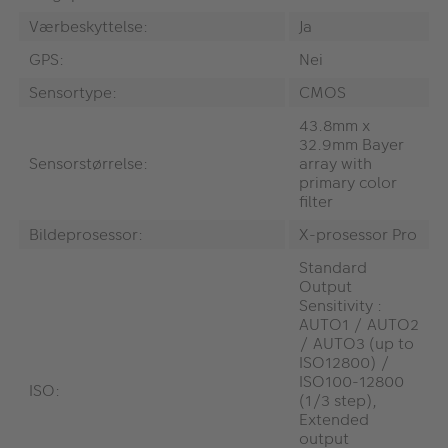
Værbeskyttelse:
Ja
GPS:
Nei
Sensortype:
CMOS
43.8mm x
32.9mm Bayer
Sensorstørrelse:
array with
primary color
filter
Bildeprosessor:
X-prosessor Pro
Standard
Output
Sensitivity :
AUTO1 / AUTO2
/ AUTO3 (up to
ISO12800) /
ISO100-12800
ISO:
(1/3 step),
Extended
output