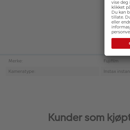
Merke:
Fujifilm
Kameratype:
Instax insta
Kunder som kjøpte