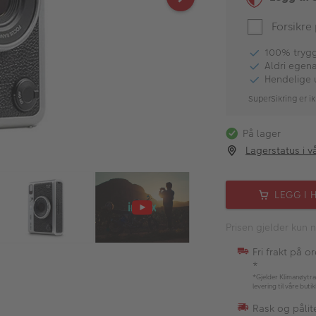
Forsikre
100% tryggh
Aldri egen
Hendelige 
SuperSikring er ik
På lager
Lagerstatus i v
LEGG I 
Prisen gjelder kun n
Fri frakt på o
*
*Gjelder Klimanøytra
levering til våre buti
Rask og pålite