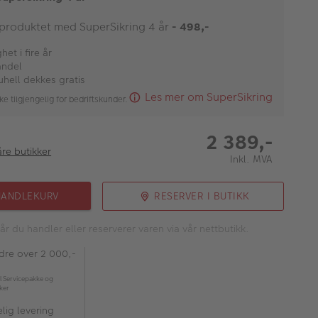
 produktet med SuperSikring 4 år
- 498,-
et i fire år
andel
uhell dekkes gratis
Les mer om SuperSikring
ke tilgjengelig for bedriftskunder.
2 389,-
åre butikker
Inkl. MVA
HANDLEKURV
RESERVER I BUTIKK
år du handler eller reserverer varen via vår nettbutikk.
rdre over 2 000,-
l Servicepakke og
kker
lig levering