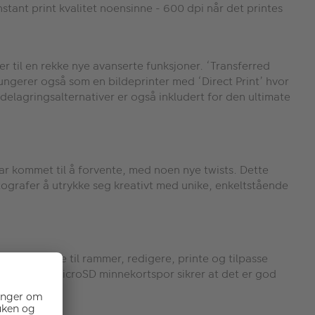
nstant print kvalitet noensinne - 600 dpi når det printes
 til en rekke nye avanserte funksjoner. ‘Transferred
 fungerer også som en bildeprinter med ‘Direct Print’ hvor
delagringsalternativer er også inkludert for den ultimate
ar kommet til å forvente, med noen nye twists. Dette
otografer å utrykke seg kreativt med unike, enkeltstående
lder, legge til rammer, redigere, printe og tilpasse
0 bilder. Et microSD minnekortspor sikrer at det er god
ang.