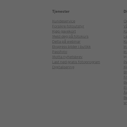
Tjenester
D
Kundeservice
O
Forsikre fotoutstyr
V
Kjøp gavekort
Ka
Meld deg på fotokurs
Le
Delta på webinar
K
Ekspress bilder i butikk
I
Passfoto
In
Motta nyhetsbrev
In
Last ned gratis fotoprogram
P
Digitalisering
Kj
B
Fr
B
E
Å
Be
w