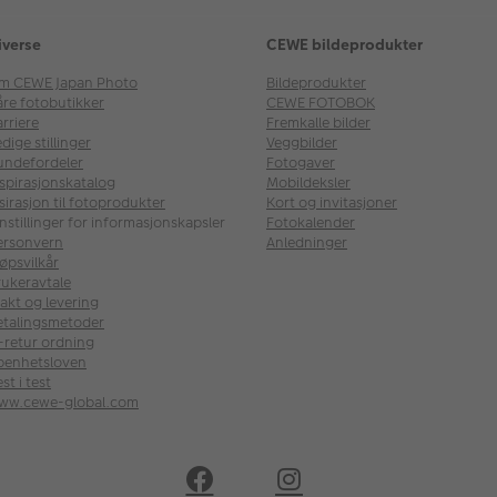
iverse
CEWE bildeprodukter
m CEWE Japan Photo
Bildeprodukter
åre fotobutikker
CEWE FOTOBOK
rriere
Fremkalle bilder
dige stillinger
Veggbilder
undefordeler
Fotogaver
nspirasjonskatalog
Mobildeksler
sirasjon til fotoprodukter
Kort og invitasjoner
nstillinger for informasjonskapsler
Fotokalender
ersonvern
Anledninger
øpsvilkår
rukeravtale
akt og levering
etalingsmetoder
l-retur ordning
penhetsloven
st i test
ww.cewe-global.com