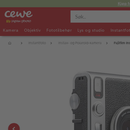
Kjøp f
Kamera
Objektiv
Fototilbehør
Lys og studio
Instantfo
Instantfoto
Instax- og Polaroid-kamera
Fujifilm I