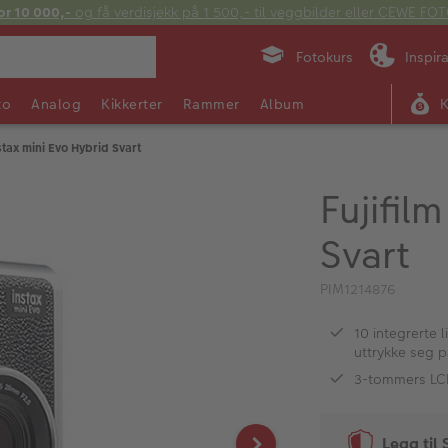
or 10 000,-
og få verdisjekk på 1 500,- til veggbilder eller CEWE F
Fotokurs
Inspir
to
Analog
Kikkerter
Rammer
Album
nstax mini Evo Hybrid Svart
Fujifil
Svart
PIM1214876
10 integrerte 
uttrykke seg 
3-tommers LC
Legg til 