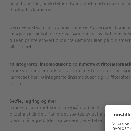
enkeltstående, unike bilder. Kombinert med instax mini ins
direkte fra kameraet.
Den nye instax mini Evo Smarttelefon Appen som kommer m
Images’ gir mulighet for overføring av et hvilket som hels
du kan printe ethvert bilde fra kamerarullen på din smar
allsidighet.
10 integrerte linsemoduser x 10 filmeffekt filteralternat
mini Evo kombinerer klassisk form med moderne funksjon, 
kameraet har 10 integrerte linsemoduser og 10 filteralter
bilder.
Selfie, lagring og mer
mini Evo kameraet kommer også med en 3-tommers LCD skje
bildeinnstillinger. Kameraet støttes av et innebygget lit
plass til å lagre bilder for senere benyttelse, mens selfie