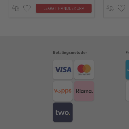
LEGG I HANDLEKURV
Betalingsmetoder
F