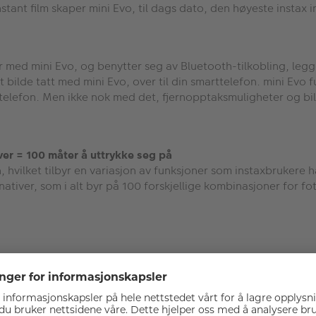
tant film skaper mini Evo, til dags dato, den høyeste instax i
ed mini Evo, og benytter seg av Bluetooth-tilkobling, legger
t bilde tatt med mini Evo, over til din smarttelefon. mini Evo
ttelefon. Men ikke nok med det, fjernopptaksmuligheter og bil
iver = 100 måter å uttrykke seg på
hvilket tilbyr en variasjon av funksjoner som instaxbrukere h
nativer, som i alt byr på 100 forskjellige kombinasjoner for f
rm på baksiden av kameraet for å tillate brukerne å velge bi
ium-ion batteri som produserer nok strøm til å fange opptil 10
speilet hjelper brukerne å få det perfekte selfie hver eneste g