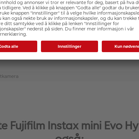
Spesifikasjoner
ntkamera
 Fujifilm Instax mini Evo Hy