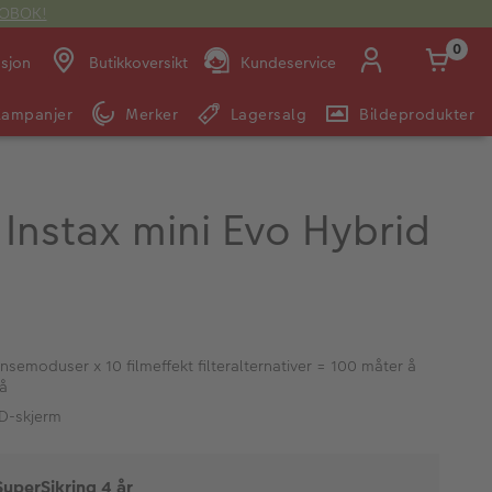
OTOBOK!
0
asjon
Butikkoversikt
Kundeservice
Kampanjer
Merker
Lagersalg
Bildeprodukter
Man -
09:00 -
14:00 -
Søndag:
Fre:
20:00
20:00
m Instax mini Evo Hybrid
E-post:
kundeservice@japanphoto.no
linsemoduser x 10 filmeffekt filteralternativer = 100 måter å
på
D-skjerm
SuperSikring 4 år