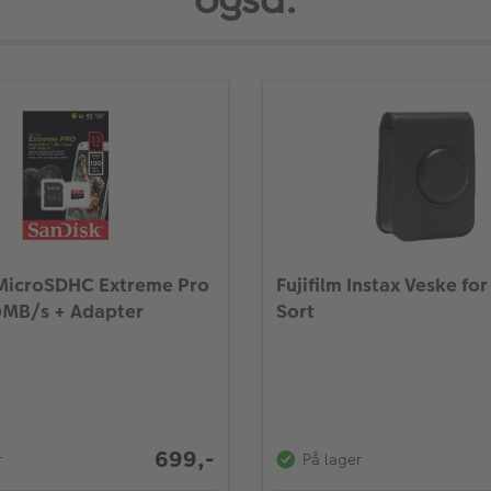
også:
MicroSDHC Extreme Pro
Fujifilm Instax Veske for
MB/s + Adapter
Sort
699,-
r
På lager