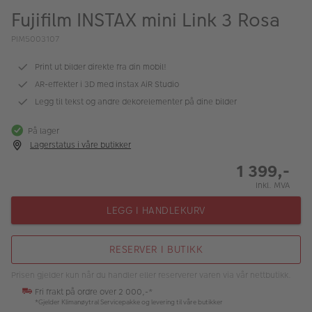
ALBUM
Fujifilm INSTAX mini Link 3 Rosa
Kampanjer
PIM5003107
Merker
Print ut bilder direkte fra din mobil!
AR-effekter i 3D med instax AiR Studio
Lagersalg
Legg til tekst og andre dekorelementer på dine bilder
Bildeprodukter
På lager
Lagerstatus i våre butikker
Fotokurs
1 399,-
Inkl. MVA
Inspirasjon
LEGG I HANDLEKURV
Butikkoversikt
RESERVER I BUTIKK
Prisen gjelder kun når du handler eller reserverer varen via vår nettbutikk.
Fri frakt på ordre over 2 000,-*
*Gjelder Klimanøytral Servicepakke og levering til våre butikker