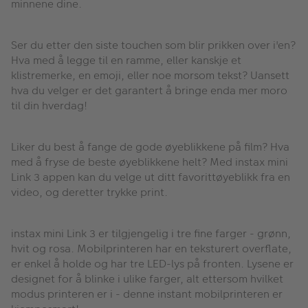
minnene dine.
Ser du etter den siste touchen som blir prikken over i'en?
Hva med å legge til en ramme, eller kanskje et
klistremerke, en emoji, eller noe morsom tekst? Uansett
hva du velger er det garantert å bringe enda mer moro
til din hverdag!
Liker du best å fange de gode øyeblikkene på film? Hva
med å fryse de beste øyeblikkene helt? Med instax mini
Link 3 appen kan du velge ut ditt favorittøyeblikk fra en
video, og deretter trykke print.
instax mini Link 3 er tilgjengelig i tre fine farger - grønn,
hvit og rosa. Mobilprinteren har en teksturert overflate,
er enkel å holde og har tre LED-lys på fronten. Lysene er
designet for å blinke i ulike farger, alt ettersom hvilket
modus printeren er i - denne instant mobilprinteren er