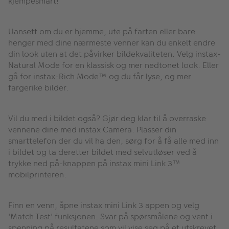
kjempesmart!
Uansett om du er hjemme, ute på farten eller bare
henger med dine nærmeste venner kan du enkelt endre
din look uten at det påvirker bildekvaliteten. Velg instax-
Natural Mode for en klassisk og mer nedtonet look. Eller
gå for instax-Rich Mode™ og du får lyse, og mer
fargerike bilder.
Vil du med i bildet også? Gjør deg klar til å overraske
vennene dine med instax Camera. Plasser din
smarttelefon der du vil ha den, sørg for å få alle med inn
i bildet og ta deretter bildet med selvutløser ved å
trykke ned på-knappen på instax mini Link 3™
mobilprinteren.
Finn en venn, åpne instax mini Link 3 appen og velg
'Match Test' funksjonen. Svar på spørsmålene og vent i
spenning på resultatene som vil vise seg på et utskrevet