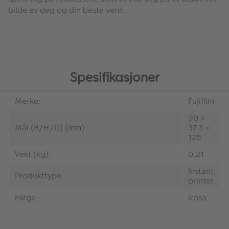
bilde av deg og din beste venn.
Spesifikasjoner
Merke:
Fujifilm
90 ×
Mål (B/H/D) (mm):
37.3 ×
125
Vekt (kg):
0.21
Instant
Produkttype:
printer
Farge:
Rosa