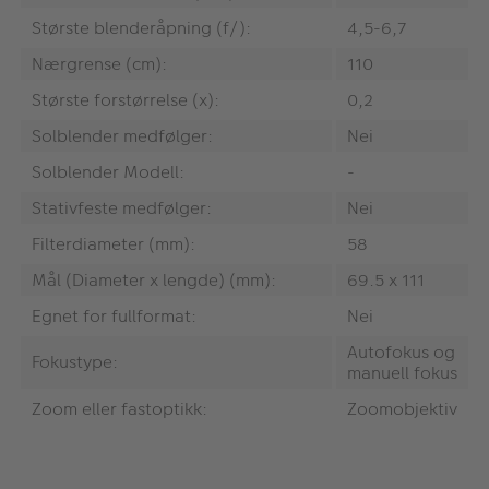
Største blenderåpning (f/):
4,5-6,7
Nærgrense (cm):
110
Største forstørrelse (x):
0,2
Solblender medfølger:
Nei
Solblender Modell:
-
Stativfeste medfølger:
Nei
Filterdiameter (mm):
58
Mål (Diameter x lengde) (mm):
69.5 x 111
Egnet for fullformat:
Nei
Autofokus og
Fokustype:
manuell fokus
Zoom eller fastoptikk:
Zoomobjektiv