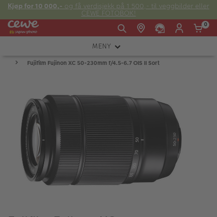
Kjøp for 10 000,-
og få verdisjekk på 1 500,- til veggbilder eller
CEWE FOTOBOK!
0
MENY
Man -
09:00 -
14:00 -
Søndag:
Fujifilm Fujinon XC 50-230mm f/4.5-6.7 OIS II Sort
KAMERA
Fre:
20:00
20:00
OBJEKTIV
FOTOTILBEHØR
E-post:
LYS OG STUDIO
kundeservice@japanphoto.no
INSTANTFOTO
ANALOG
KIKKERTER
RAMMER