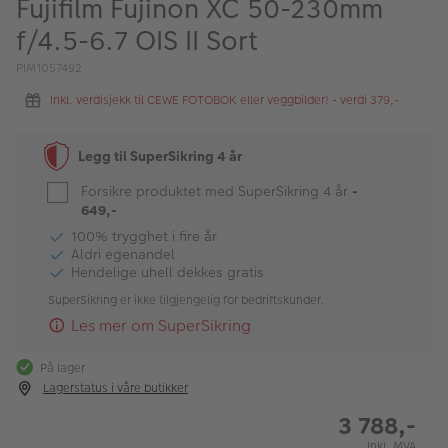
Fujifilm Fujinon XC 50-230mm
ALBUM
f/4.5-6.7 OIS II Sort
Kampanjer
PIM1057492
Merker
Inkl. verdisjekk til CEWE FOTOBOK eller veggbilder! - verdi 379,-
Lagersalg
Legg til SuperSikring 4 år
Bildeprodukter
Forsikre produktet med SuperSikring 4 år
-
649,-
Fotokurs
100% trygghet i fire år
Aldri egenandel
Hendelige uhell dekkes gratis
Inspirasjon
SuperSikring er ikke tilgjengelig for bedriftskunder.
Butikkoversikt
Les mer om SuperSikring
På lager
Lagerstatus i våre butikker
3 788,-
Inkl. MVA