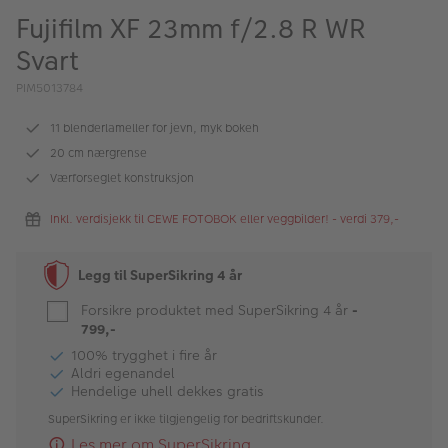
ALBUM
Fujifilm XF 23mm f/2.8 R WR
Svart
Kampanjer
PIM5013784
Merker
11 blenderlameller for jevn, myk bokeh
Lagersalg
20 cm nærgrense
Bildeprodukter
Værforseglet konstruksjon
Inkl. verdisjekk til CEWE FOTOBOK eller veggbilder! - verdi 379,-
Fotokurs
Legg til SuperSikring 4 år
Inspirasjon
Forsikre produktet med SuperSikring 4 år
-
Butikkoversikt
799,-
100% trygghet i fire år
Aldri egenandel
Hendelige uhell dekkes gratis
SuperSikring er ikke tilgjengelig for bedriftskunder.
Les mer om SuperSikring