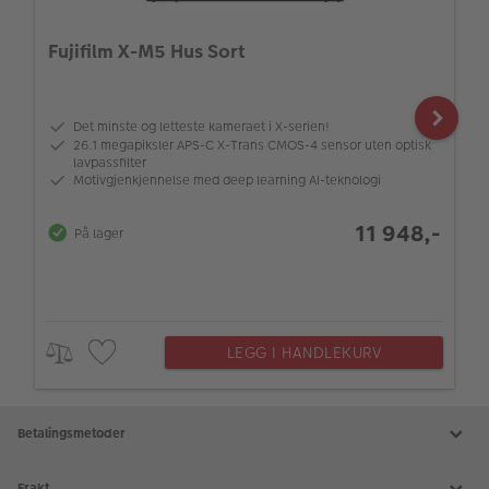
Fujifilm X-M5 Hus Sort
Det minste og letteste kameraet i X-serien!
26.1 megapiksler APS-C X-Trans CMOS-4 sensor uten optisk
lavpassfilter
Motivgjenkjennelse med deep learning AI-teknologi
11 948,-
På lager
LEGG I HANDLEKURV
Betalingsmetoder
Frakt