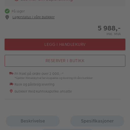
På lager
Lagerstatus i våre butikker
5 988,-
Inkl. MVA
LEGG I HANDLEKURV
RESERVER I BUTIKK
Fri frakt på ordre over 2 000,-*
*Gjelder Klimanøytral Servicepakke og levering til våre butikker
Rask og pålitelig levering
Butikker med kunnskapsrike ansatte
Beskrivelse
Spesifikasjoner