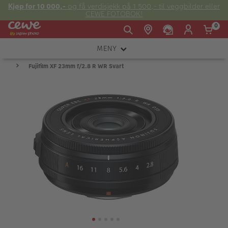
Kjøp for 10 000,-
og få verdisjekk på 1 500,- til veggbilder eller
CEWE FOTOBOK!
0
MENY
Man -
09:00 -
14:00 -
Søndag:
Fujifilm XF 23mm f/2.8 R WR Svart
KAMERA
Fre:
20:00
20:00
OBJEKTIV
FOTOTILBEHØR
E-post:
LYS OG STUDIO
kundeservice@japanphoto.no
INSTANTFOTO
ANALOG
KIKKERTER
RAMMER