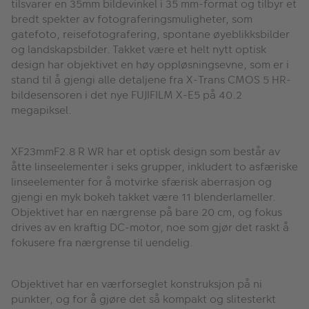
tilsvarer en 35mm bildevinkel i 35 mm-format og tilbyr et
bredt spekter av fotograferingsmuligheter, som
gatefoto, reisefotografering, spontane øyeblikksbilder
og landskapsbilder. Takket være et helt nytt optisk
design har objektivet en høy oppløsningsevne, som er i
stand til å gjengi alle detaljene fra X-Trans CMOS 5 HR-
bildesensoren i det nye FUJIFILM X-E5 på 40.2
megapiksel.
XF23mmF2.8 R WR har et optisk design som består av
åtte linseelementer i seks grupper, inkludert to asfæriske
linseelementer for å motvirke sfærisk aberrasjon og
gjengi en myk bokeh takket være 11 blenderlameller.
Objektivet har en nærgrense på bare 20 cm, og fokus
drives av en kraftig DC-motor, noe som gjør det raskt å
fokusere fra nærgrense til uendelig.
Objektivet har en værforseglet konstruksjon på ni
punkter, og for å gjøre det så kompakt og slitesterkt