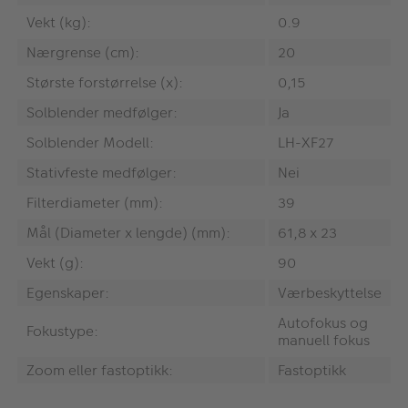
Vekt (kg):
0.9
Nærgrense (cm):
20
Største forstørrelse (x):
0,15
Solblender medfølger:
Ja
Solblender Modell:
LH-XF27
Stativfeste medfølger:
Nei
Filterdiameter (mm):
39
Mål (Diameter x lengde) (mm):
61,8 x 23
Vekt (g):
90
Egenskaper:
Værbeskyttelse
Autofokus og
Fokustype:
manuell fokus
Zoom eller fastoptikk:
Fastoptikk