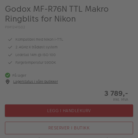
ALBUM
Godox MF-R76N TTL Makro
Ringblits for Nikon
Kampanjer
PIM1241502
Merker
Kompatibel med Nikon i-TTL
Lagersalg
2.4GHz X trådløst system
Bildeprodukter
Ledetall 14m @ ISO 100
Fargetemperatur 5900K
Fotokurs
På lager
Lagerstatus i våre butikker
Inspirasjon
3 789,-
Butikkoversikt
Inkl. MVA
LEGG I HANDLEKURV
RESERVER I BUTIKK