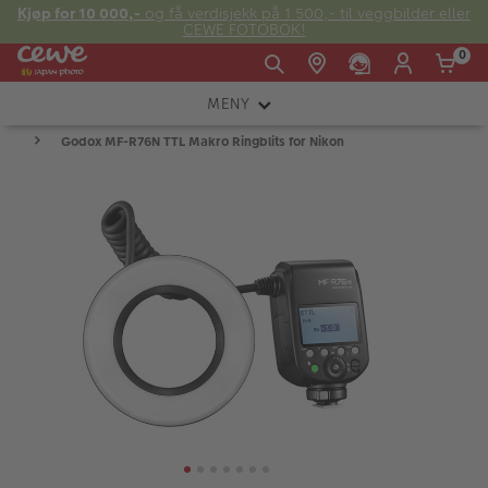
Kjøp for 10 000,-
og få verdisjekk på 1 500,- til veggbilder eller
CEWE FOTOBOK!
0
MENY
Man -
09:00 -
14:00 -
Søndag:
Godox MF-R76N TTL Makro Ringblits for Nikon
KAMERA
Fre:
20:00
20:00
OBJEKTIV
FOTOTILBEHØR
E-post:
LYS OG STUDIO
kundeservice@japanphoto.no
INSTANTFOTO
ANALOG
KIKKERTER
RAMMER