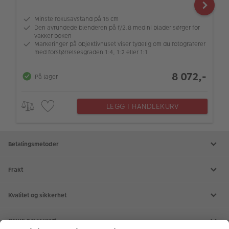
Minste fokusavstand på 16 cm
Den avrundede blenderen på f/2.8 med ni blader sørger for
vakker bokeh
Markeringer på objektivhuset viser tydelig om du fotograferer
med forstørrelsesgraden 1:4, 1:2 eller 1:1
8 072,-
På lager
LEGG I HANDLEKURV
Betalingsmetoder
Frakt
Kvalitet og sikkerhet
CEWE bærekraft