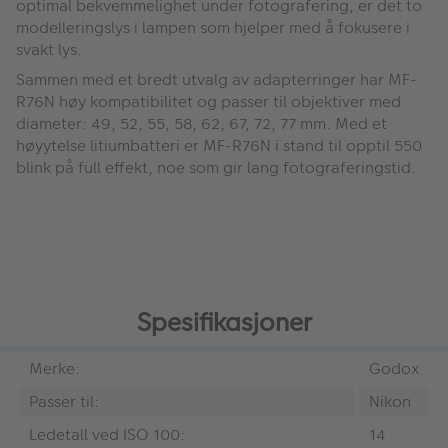
optimal bekvemmelighet under fotografering, er det to
modelleringslys i lampen som hjelper med å fokusere i
svakt lys.
Sammen med et bredt utvalg av adapterringer har MF-
R76N høy kompatibilitet og passer til objektiver med
diameter: 49, 52, 55, 58, 62, 67, 72, 77 mm. Med et
høyytelse litiumbatteri er MF-R76N i stand til opptil 550
blink på full effekt, noe som gir lang fotograferingstid.
Spesifikasjoner
Merke:
Godox
Passer til:
Nikon
Ledetall ved ISO 100:
14