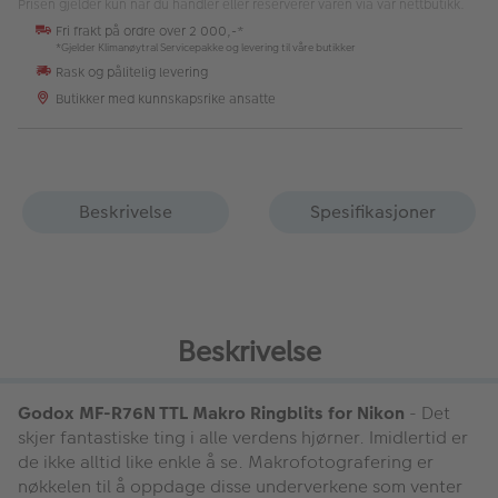
Prisen gjelder kun når du handler eller reserverer varen via vår nettbutikk.
Fri frakt på ordre over 2 000,-*
*Gjelder Klimanøytral Servicepakke og levering til våre butikker
Rask og pålitelig levering
Butikker med kunnskapsrike ansatte
Beskrivelse
Spesifikasjoner
Beskrivelse
Godox MF-R76N TTL Makro Ringblits for Nikon
- Det
skjer fantastiske ting i alle verdens hjørner. Imidlertid er
de ikke alltid like enkle å se. Makrofotografering er
nøkkelen til å oppdage disse underverkene som venter