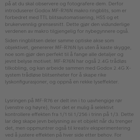
på at du skal observere og fotografere dem. Derfor
introduserer Godox MF-R76N makro ringblits, som er
forbedret med TTL blitsautomatisering, HSS og et
brukervennlig grensesnitt. Dette gjør den vidunderlige
verdenen av makro tilgjengelig for nybegynnere også.
Siden ringblitsen deler samme optiske akse som
objektivet, genererer MF-R76N lys uten å kaste skygge,
noe som gjør den perfekt til å fange alle detaljer og
jevnt belyse motivet. MF-R76N har også 2.4G trådløs
tilkobling, og kan arbeide sammen med Godox 2.4G X-
system trådløse blitsenheter for å skape rike
lyskonfigurasjoner, og oppnå en rekke lyseffekter.
Lysringen på MF-R76 er delt inn i to uavhengige rør
(venstre og høyre), hvor det er mulig å selektivt
kontrollere effekten fra 1/1 til 1/256 i trinn på 1/3. Dette
lar deg skape jevn belysning av et objekt når du trenger
det, men oppmuntrer også til kreativ eksperimentering
ved å justere effekten på hver side etter behov. For