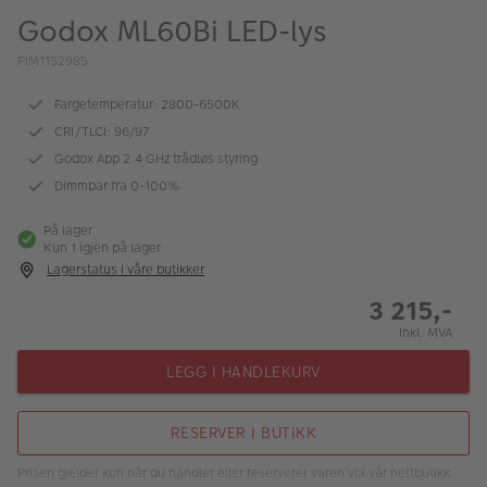
ALBUM
Godox ML60Bi LED-lys
Kampanjer
PIM1152985
Merker
Fargetemperatur: 2800-6500K
CRI/TLCI: 96/97
Lagersalg
Godox App 2.4 GHz trådløs styring
Dimmbar fra 0-100%
Bildeprodukter
På lager
Kun 1 igjen på lager
Fotokurs
Lagerstatus i våre butikker
Inspirasjon
3 215,-
Inkl. MVA
Butikkoversikt
LEGG I HANDLEKURV
RESERVER I BUTIKK
Prisen gjelder kun når du handler eller reserverer varen via vår nettbutikk.