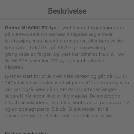
Beskrivelse
Godox ML60Bi LED-lys
- Lyset har en fargetemperatur
på 2800-6500K for sømløst å tilpasse seg enhver
lyssituasjon, matche andre armaturer, eller bare vekke
kreativitet. CRI/TLCI på 96/97 gir en nøyaktig
gjengivelse av farger, og lyset kan dimmes fra 0 til 100
%. ML60Bi veier kun 770 g, og har et avtakbart
håndtak.
Lyset er klart for bruk over hele verden og går på 100 til
240V takket være den medfølgende AC-adapteren, men
det kan også kjøre på to NP-F970-batterier (selges
separat) når strøm ikke er tilgjengelig. De innebygde
effektene inkluderer: lyn, blits, konferanse, paparazzi, TV
og en ødelagt pære. Slå på "Silent Mode" for å
eliminere støy for et stille videoproduksjonsmiljø.
Pakken inneholder: