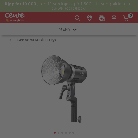
Kjøp for 10 000,-
og få verdisjekk på 1 500,- til veggbilder eller
CEWE FOTOBOK!
0
MENY
Man -
09:00 -
14:00 -
Søndag:
Godox ML60Bi LED-lys
KAMERA
Fre:
20:00
20:00
OBJEKTIV
FOTOTILBEHØR
E-post:
LYS OG STUDIO
kundeservice@japanphoto.no
INSTANTFOTO
ANALOG
KIKKERTER
RAMMER