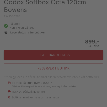
Godox Softbox Octa 120cm
ALBUM
Bowens
Kampanjer
PIM1030293
Merker
På lager
Kun 1 igjen på lager
Lagersalg
Lagerstatus i våre butikker
899,-
Bildeprodukter
Inkl. MVA
LEGG I HANDLEKURV
Fotokurs
Inspirasjon
RESERVER I BUTIKK
Butikkoversikt
Prisen gjelder kun når du handler eller reserverer varen via vår nettbutikk.
Fri frakt på ordre over 2 000,-*
*Gjelder Klimanøytral Servicepakke og levering til våre butikker
Rask og pålitelig levering
Butikker med kunnskapsrike ansatte