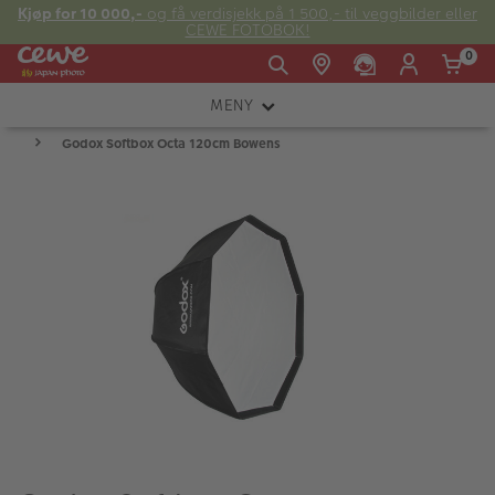
Kjøp for 10 000,-
og få verdisjekk på 1 500,- til veggbilder eller
CEWE FOTOBOK!
0
MENY
Man -
09:00 -
14:00 -
Søndag:
Godox Softbox Octa 120cm Bowens
KAMERA
Fre:
20:00
20:00
OBJEKTIV
FOTOTILBEHØR
E-post:
LYS OG STUDIO
kundeservice@japanphoto.no
INSTANTFOTO
ANALOG
KIKKERTER
RAMMER