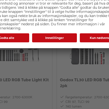
Relaterte produkter
 LED RGB Tube Light Kit
Godox TL30 LED RGB Tub
2pk
eratur: 2700-6300K
Fargetemperatur: 2700-63
CI 99
CRI 97, TLCI 99
740 lumen