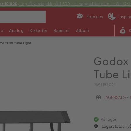
or 10 000,-
og få verdisjekk på 1 500,- til veggbilder eller CEWE F
Fotokurs
Inspir
to
Analog
Kikkerter
Rammer
Album
or TL30 Tube Light
Godox 
Tube L
PIM1153021
LAGERSALG - ti
På lager
Lagerstatus i v