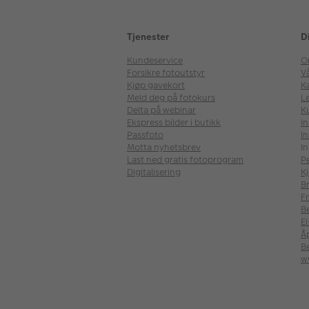
Tjenester
D
Kundeservice
O
Forsikre fotoutstyr
V
Kjøp gavekort
Ka
Meld deg på fotokurs
Le
Delta på webinar
K
Ekspress bilder i butikk
I
Passfoto
In
Motta nyhetsbrev
In
Last ned gratis fotoprogram
P
Digitalisering
Kj
B
Fr
B
E
Å
Be
w