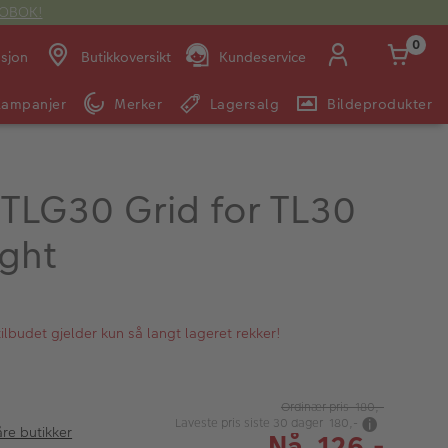
OTOBOK!
0
asjon
Butikkoversikt
Kundeservice
Kampanjer
Merker
Lagersalg
Bildeprodukter
Man -
09:00 -
14:00 -
Søndag:
Fre:
20:00
20:00
TLG30 Grid for TL30
ight
E-post:
kundeservice@japanphoto.no
lbudet gjelder kun så langt lageret rekker!
Ordinær pris 180,-
Laveste pris siste 30 dager 180,-
åre butikker
Nå 126,-