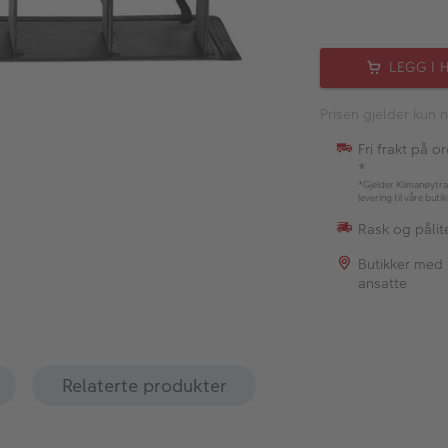
LEGG I 
Prisen gjelder kun n
Fri frakt på o
*
*Gjelder Klimanøytra
levering til våre buti
Rask og pålite
Butikker med
ansatte
Relaterte produkter