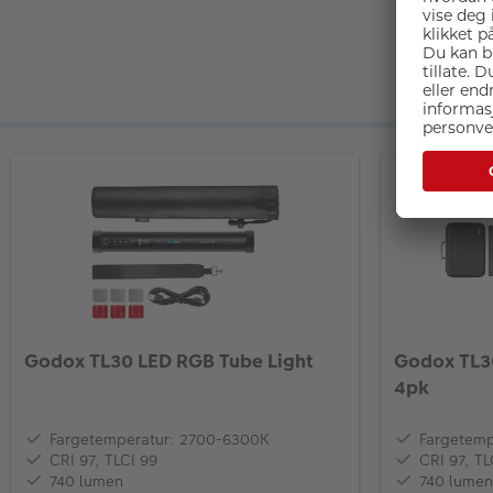
Godox TL30 LED RGB Tube Light
Godox TL30
4pk
Fargetemperatur: 2700-6300K
Fargetemp
CRI 97, TLCI 99
CRI 97, TL
740 lumen
740 lumen