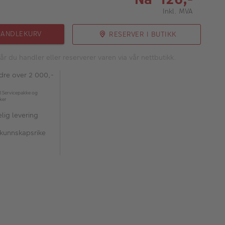
Inkl. MVA
HANDLEKURV
RESERVER I BUTIKK
år du handler eller reserverer varen via vår nettbutikk.
rdre over 2 000,-
l Servicepakke og
kker
lig levering
 kunnskapsrike