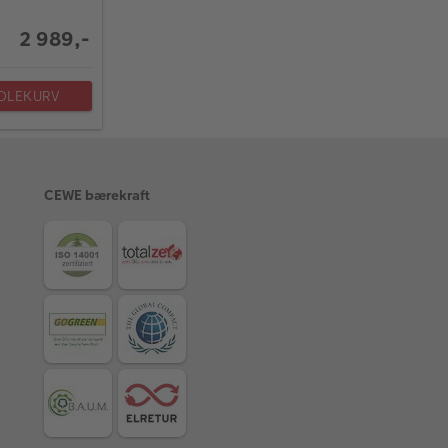
2 989,-
NDLEKURV
CEWE bærekraft