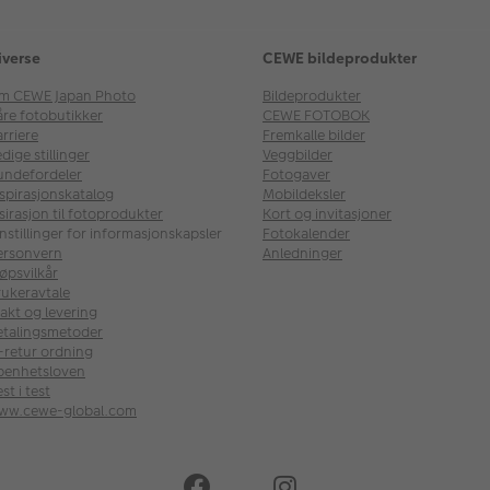
iverse
CEWE bildeprodukter
m CEWE Japan Photo
Bildeprodukter
åre fotobutikker
CEWE FOTOBOK
rriere
Fremkalle bilder
dige stillinger
Veggbilder
undefordeler
Fotogaver
nspirasjonskatalog
Mobildeksler
sirasjon til fotoprodukter
Kort og invitasjoner
nstillinger for informasjonskapsler
Fotokalender
ersonvern
Anledninger
øpsvilkår
rukeravtale
akt og levering
etalingsmetoder
l-retur ordning
penhetsloven
st i test
ww.cewe-global.com