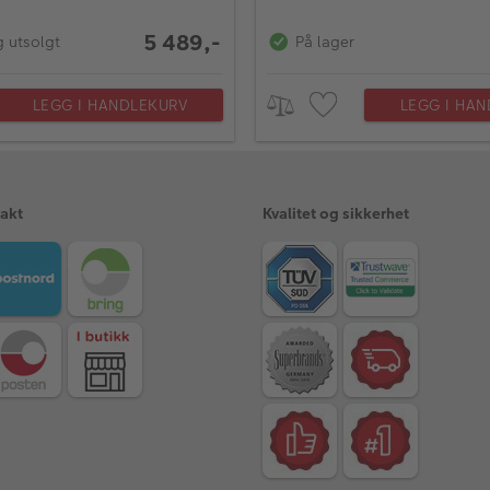
5 489,-
g utsolgt
På lager
LEGG I HANDLEKURV
LEGG I HA
rakt
Kvalitet og sikkerhet