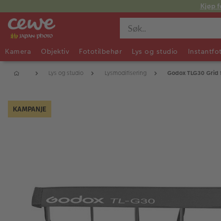
Kjøp f
Kamera
Objektiv
Fototilbehør
Lys og studio
Instantfo
Lys og studio
Lysmodifisering
Godox TLG30 Grid f
KAMPANJE