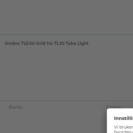
Godox TLG30 Grid for TL30 Tube Light
Merke:
Godox