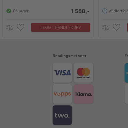
1 588,-
På lager
Midlertidi
LEGG I HANDLEKURV
Betalingsmetoder
F