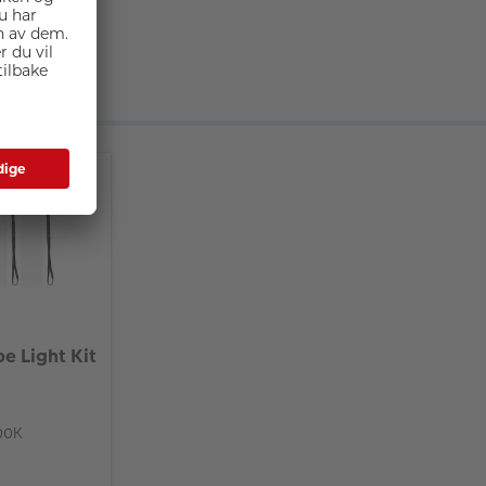
e Light Kit
00K