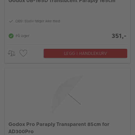
Godox UB-165D Translucent Paraply 165cm
OBS! Stativ følger ikke med
351,-
På lager
LEGG I HANDLEKURV
Godox Pro Paraply Transparent 85cm for
AD300Pro