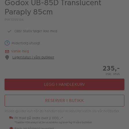
Godox UB-85D Translucent
ALBUM
Paraply 85cm
Kampanjer
PIM1099184
Merker
OBS! Stativ følger ikke med
Lagersalg
Midlertidig utsolgt
Bildeprodukter
Varsle meg
Lagerstatus i våre butikker
235,-
Fotokurs
Inkl. MVA
Inspirasjon
LEGG I HANDLEKURV
Butikkoversikt
RESERVER I BUTIKK
Prisen gjelder kun når du handler eller reserverer varen via vår nettbutikk.
Fri frakt på ordre over 2 000,-*
*Gjelder Klimanøytral Servicepakke og levering til våre butikker
Rask og pålitelig levering