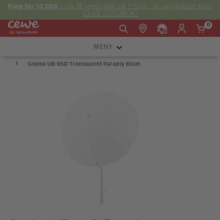
Kjøp for 10 000,-
og få verdisjekk på 1 500,- til veggbilder eller
CEWE FOTOBOK!
0
MENY
Man -
09:00 -
14:00 -
Søndag:
Godox UB-85D Translucent Paraply 85cm
KAMERA
Fre:
20:00
20:00
OBJEKTIV
FOTOTILBEHØR
E-post:
LYS OG STUDIO
kundeservice@japanphoto.no
INSTANTFOTO
ANALOG
KIKKERTER
RAMMER