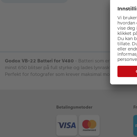
Godox VB-22 Batteri for V480
- Batteri som er spesielt ut
minst 650 blitser på full styrke og lades lynraskt opp igje
Perfekt for fotografer som krever maksimal mobilitet og ha
Betalingsmetoder
F