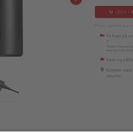
LEGG I 
Prisen gjelder kun n
Fri frakt på o
*
*Gjelder Klimanøytra
levering til våre buti
Rask og pålite
Butikker med
ansatte