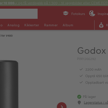
or 10 000,-
og få verdisjekk på 1 500,- til veggbilder eller CEWE F
Fotokurs
Inspir
to
Analog
Kikkerter
Rammer
Album
i for V480
Godox 
PIM1266292
2200 mAh
Opptil 650 bli
Oppladbart v
På lager
Lagerstatus i v