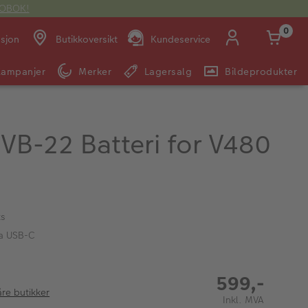
OTOBOK!
0
asjon
Butikkoversikt
Kundeservice
Kampanjer
Merker
Lagersalg
Bildeprodukter
Man -
09:00 -
14:00 -
Søndag:
Fre:
20:00
20:00
VB-22 Batteri for V480
E-post:
kundeservice@japanphoto.no
ts
ia USB-C
599,-
åre butikker
Inkl. MVA