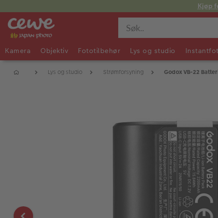
Kjøp f
Kamera
Objektiv
Fototilbehør
Lys og studio
Instantfo
Lys og studio
Strømforsyning
Godox VB-22 Batter