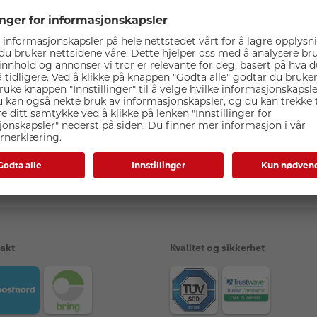
Beskrivelse
viklet for Godox V480 TTL-blits. Kompakt, kraftig og påliteli
n på bare 1,7 sekunder. Takket være støtte for USB-C kan du en
stighet.
rakt
Kvalitet og sikkerhet