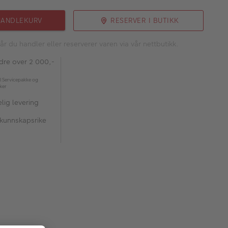
HANDLEKURV
RESERVER I BUTIKK
år du handler eller reserverer varen via vår nettbutikk.
rdre over 2 000,-
l Servicepakke og
kker
lig levering
 kunnskapsrike