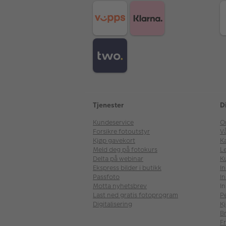
Tjenester
D
Kundeservice
O
Forsikre fotoutstyr
V
Kjøp gavekort
Ka
Meld deg på fotokurs
Le
Delta på webinar
K
Ekspress bilder i butikk
I
Passfoto
In
Motta nyhetsbrev
In
Last ned gratis fotoprogram
P
Digitalisering
Kj
B
Fr