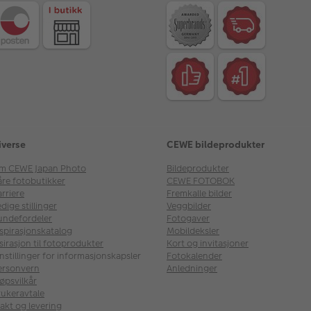
iverse
CEWE bildeprodukter
m CEWE Japan Photo
Bildeprodukter
åre fotobutikker
CEWE FOTOBOK
rriere
Fremkalle bilder
dige stillinger
Veggbilder
undefordeler
Fotogaver
nspirasjonskatalog
Mobildeksler
sirasjon til fotoprodukter
Kort og invitasjoner
nstillinger for informasjonskapsler
Fotokalender
ersonvern
Anledninger
øpsvilkår
rukeravtale
akt og levering