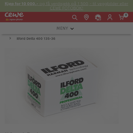
Kjøp for 10 000,-
og få verdisjekk på 1 500,- til veggbilder eller
CEWE FOTOBOK!
0
MENY
Man -
09:00 -
14:00 -
Søndag:
Ilford Delta 400 135-36
KAMERA
Fre:
20:00
20:00
OBJEKTIV
FOTOTILBEHØR
E-post:
LYS OG STUDIO
kundeservice@japanphoto.no
INSTANTFOTO
ANALOG
KIKKERTER
RAMMER