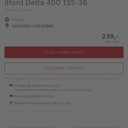
Ilford Delta 400 135-36
ALBUM
ILFORD-00014130
Kampanjer
På lager
Lagerstatus i våre butikker
Merker
239,-
Lagersalg
Inkl. MVA
Bildeprodukter
LEGG I HANDLEKURV
Fotokurs
RESERVER I BUTIKK
Inspirasjon
Prisen gjelder kun når du handler eller reserverer varen via vår nettbutikk.
Fri frakt på ordre over 2 000,-*
Butikkoversikt
*Gjelder Klimanøytral Servicepakke og levering til våre butikker
Rask og pålitelig levering
Butikker med kunnskapsrike ansatte