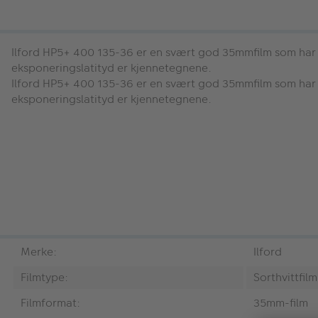
Ilford HP5+ 400 135-36
er en svært god 35mmfilm som har b
eksponeringslatityd er kjennetegnene.
Ilford HP5+ 400 135-36
er en svært god 35mmfilm som har b
eksponeringslatityd er kjennetegnene.
Merke:
Ilford
Filmtype:
Sorthvittfilm
Filmformat:
35mm-film