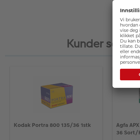
Kunder som kj
Kodak Portra 800 135/36 1stk
Agfa APX
36 Sort/H