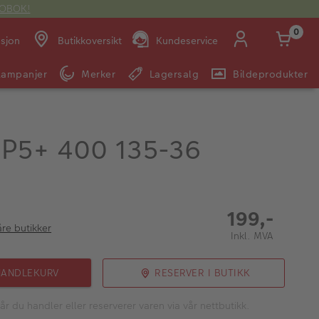
OTOBOK!
0
asjon
Butikkoversikt
Kundeservice
Kampanjer
Merker
Lagersalg
Bildeprodukter
Man -
09:00 -
14:00 -
Søndag:
Fre:
20:00
20:00
 HP5+ 400 135-36
E-post:
kundeservice@japanphoto.no
199,-
åre butikker
Inkl. MVA
HANDLEKURV
RESERVER I BUTIKK
år du handler eller reserverer varen via vår nettbutikk.