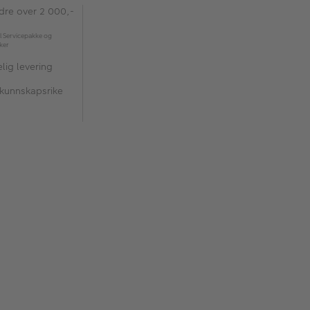
rdre over 2 000,-
l Servicepakke og
kker
lig levering
 kunnskapsrike