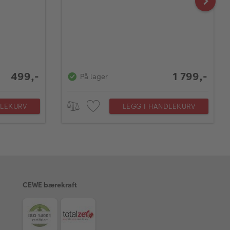
499,-
1 799,-
På lager
DLEKURV
LEGG I HANDLEKURV
CEWE bærekraft