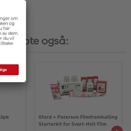
, kjøpte også:
 3pk
Ilford + Paterson Filmfremkalling
Starterkit for Svart-Hvit Film