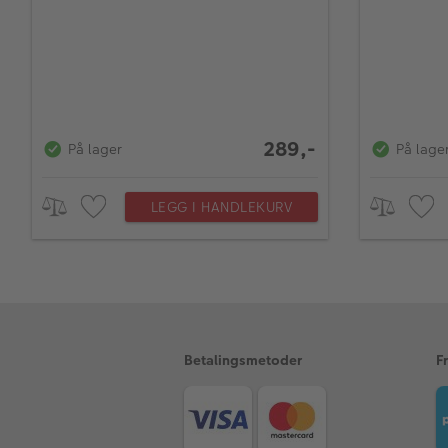
289,-
På lager
På lage
LEGG I HANDLEKURV
Betalingsmetoder
F