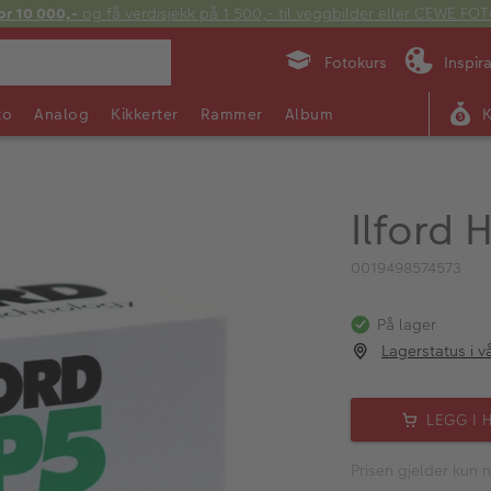
or 10 000,-
og få verdisjekk på 1 500,- til veggbilder eller CEWE F
Fotokurs
Inspir
to
Analog
Kikkerter
Rammer
Album
Ilford
0019498574573
På lager
Lagerstatus i v
LEGG I 
Prisen gjelder kun n