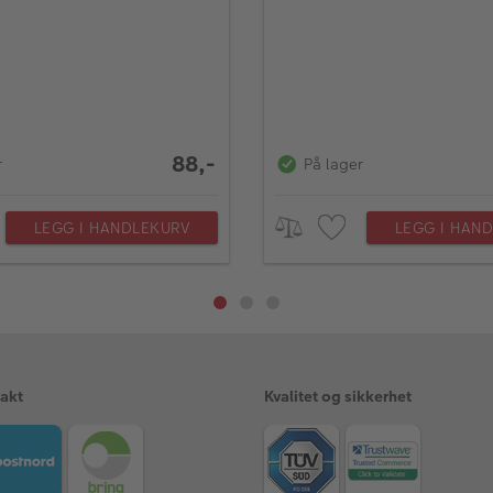
88,-
r
På lager
LEGG I HANDLEKURV
LEGG I HAN
rakt
Kvalitet og sikkerhet