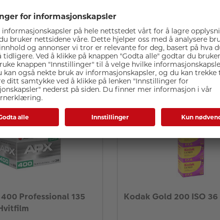
øpte Ilford HP5+ 400 135-36
 400 Professional 135
Kodak Gold 200 ISO 36
vitfilm