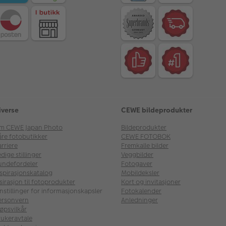
iverse
CEWE bildeprodukter
m CEWE Japan Photo
Bildeprodukter
åre fotobutikker
CEWE FOTOBOK
rriere
Fremkalle bilder
dige stillinger
Veggbilder
undefordeler
Fotogaver
nspirasjonskatalog
Mobildeksler
sirasjon til fotoprodukter
Kort og invitasjoner
nstillinger for informasjonskapsler
Fotokalender
ersonvern
Anledninger
øpsvilkår
rukeravtale