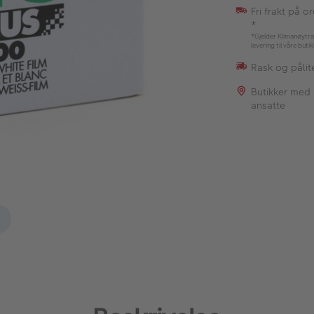
Fri frakt på o
*
*Gjelder Klimanøytra
levering til våre buti
Rask og pålite
Butikker med
ansatte