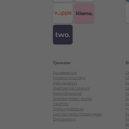
Tjenester
D
Kundeservice
O
Forsikre fotoutstyr
V
Kjøp gavekort
Ka
Meld deg på fotokurs
Le
Delta på webinar
K
Ekspress bilder i butikk
I
Passfoto
In
Motta nyhetsbrev
In
Last ned gratis fotoprogram
P
Digitalisering
Kj
B