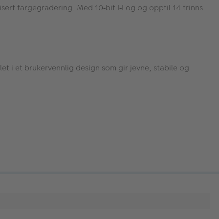
plisert fargegradering. Med 10
bit I
Log og opptil 14 trinns
‑
‑
let i et brukervennlig design som gir jevne, stabile og