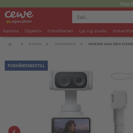
Kjøp f
Kamera
Objektiv
Fototilbehør
Lys og studio
Instantfo
Kamera
Videokamera
Insta360 Luna Ultra Creat
FORHÅNDSBESTILL