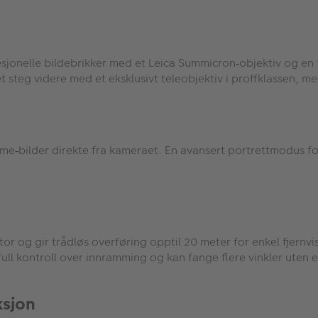
sjonelle bildebrikker med et Leica Summicron
objektiv og en 
‑
et steg videre med et eksklusivt teleobjektiv i proffklassen, me
ame
bilder direkte fra kameraet. En avansert portrettmodus fo
‑
or og gir trådløs overføring opptil 20 meter for enkel fjern
full kontroll over innramming og kan fange flere vinkler uten e
ksjon