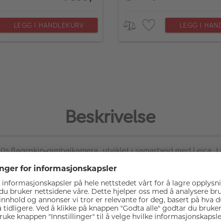
LEGG I HANDLEKURV
LEGG I HAN
Beskrivelse
60s flaggskip
gimbalkamera, utviklet i samarbeid med Leica. 
‑
tet, en bransjeledende avtakbar 2" OLED
ber
ø
ringsskjerm, Lei
‑
 et profesjonelt teleobjektiv for krystallklare n
æ
rbilder. Samlet