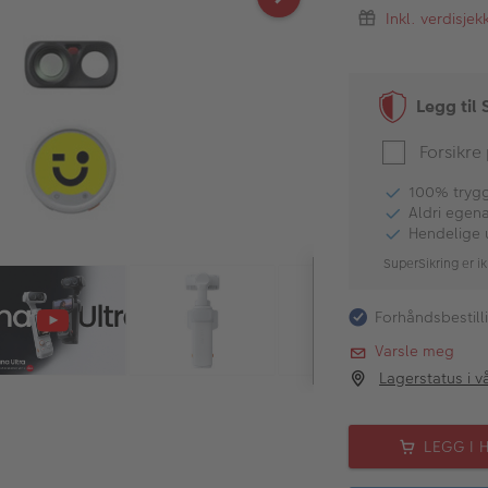
Inkl. verdisje
Legg til 
Forsikre
100% tryggh
Aldri egen
Hendelige 
SuperSikring er ik
Forhåndsbestill
Varsle meg
Lagerstatus i v
LEGG I 