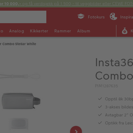
or 10 000,-
og få verdisjekk på 1 500,- til veggbilder eller CEWE F
Fotokurs
Inspir
to
Analog
Kikkerter
Rammer
Album
or Combo Stellar White
Insta36
Combo 
PIM1287635
Opptil 8k 30b
3-akses bildes
Avtagbar 2" O
Optikk fra Lei