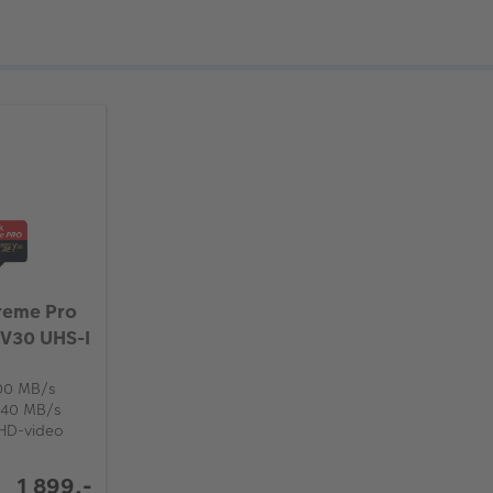
reme Pro
V30 UHS-I
200 MB/s
 140 MB/s
UHD-video
1 899,-