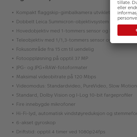
Kompakt flaggskip-gimbalkamera utviklet i samarbei
Dobbelt Leica Summicron-objektivsystem
Hovedobjektiv med 1-tommers sensor og F1.8-blende
Teleobjektiv med 1/1,3-tommers sensor og F2.0-blen
Fokusområde fra 15 cm til uendelig
Fotooppløsning på opptil 37 MP
JPG- og JPG+RAW-fotoformater
Maksimal videobitrate på 120 Mbps
Videomodus: Standardvideo, PureVideo, Slow Motion, 
Standard, Dolby Vision og I-Log 10-bit fargeprofiler
Fire innebygde mikrofoner
Hi-Fi-lyd, automatisk vindstøyreduksjon og stemmefo
6-akset gyroskop
Driftstid: opptil 4 timer ved 1080p24fps