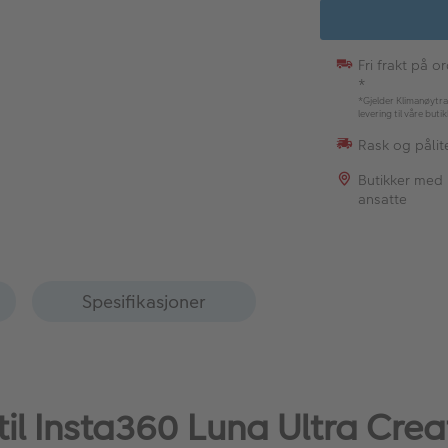
Fri frakt på o
*
*Gjelder Klimanøytra
levering til våre buti
Rask og pålite
Butikker med
ansatte
Spesifikasjoner
 til Insta360 Luna Ultra Cre