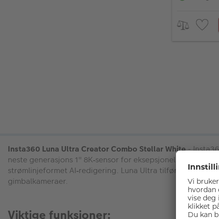
Insta360 Luna Ultra Creator Combo Stellar White
- Insta3
neste generasjons 1" 8K
sensor for eksepsjonell bildekvali
‑
str
ø
mlinjeformet AI
redigering. Luna Ultra tilf
ø
rer i tillegg
‑
gimbalkameraer.
Viktige funksjoner: