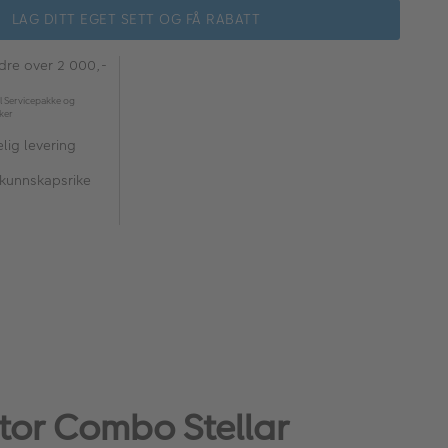
LAG DITT EGET SETT OG FÅ RABATT
rdre over 2 000,-
l Servicepakke og
kker
lig levering
 kunnskapsrike
ator Combo Stellar