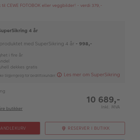
kk til CEWE FOTOBOK eller veggbilder! - verdi 379,-
SuperSikring 4 år
 produktet med SuperSikring 4 år
- 998,-
et i fire år
andel
uhell dekkes gratis
Les mer om SuperSikring
ke tilgjengelig for bedriftskunder.
ing
10 689,-
Inkl. MVA
åre butikker
HANDLEKURV
RESERVER I BUTIKK