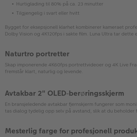
Hurtiglading til 80% på ca. 23 minutter
Tilgjengelig i svart eller hvitt
Bygget for eksepsjonell klarhet kombinerer kameraet profe
Dolby Vision og 4K120fps i sakte film. Luna Ultra tar dette 
Naturtro portretter
Skap imponerende 4K60fps portrettvideoer og 4K Live Fr
fremst
å
r klart, naturlig og levende.
Avtakbar 2" OLED
ber
ø
ringsskjerm
‑
En bransjeledende avtakbar fjernskjerm fungerer som monit
tas dialog tydelig opp selv på avstand, slik at du beholder 
Mesterlig farge for profesjonell produ