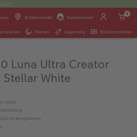
OTOBOK!
0
asjon
Butikkoversikt
Kundeservice
Kampanjer
Merker
Lagersalg
Bildeprodukter
Man -
09:00 -
14:00 -
Søndag:
Fre:
20:00
20:00
0 Luna Ultra Creator
Stellar White
E-post:
kundeservice@japanphoto.no
ps video
tabilisering
LED berøringsskjerm
ca