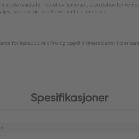
r filmatiske resultater rett ut av kameraet, uten behov for kom
jer, noe som gir stor fleksibilitet i etterarbeid.
t
ø
tte for Insta360 Mic Pro og opptil 4 timers batteritid er sam
Spesifikasjoner
ra