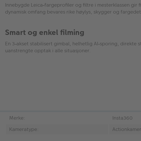
Innebygde Leica
fargeprofiler og filtre i mesterklassen gi
‑
dynamisk omfang bevares rike h
ø
ylys, skygger og fargedetal
Smart og enkel filming
En 3
akset stabilisert gimbal, helhetlig AI
sporing, direkte s
‑
‑
uanstrengte opptak i alle situasjoner.
Merke:
Insta360
Kameratype:
Actionkame