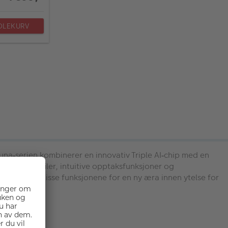
DLEKURV
Luna
serien kombinerer en innovativ Triple AI
chip med en
‑
‑
ca
fargeprofiler, intuitive opptaksfunksjoner og
‑
 sett
å
pner disse funksjonene for en ny
æ
ra innen ytelse for