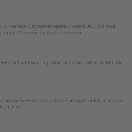
1" 8K
sensor. Det st
ø
tter opptak i opptil 8K30fps med
‑
d opptil 12
×
zoom og 6
×
tapsfri zoom.
rbedrer hudtekstur og lysner hudtoner, slik at hvert bilde
visning og kamerakontroll. Med innebygd trådløs mikrofon
kstra hjelp.