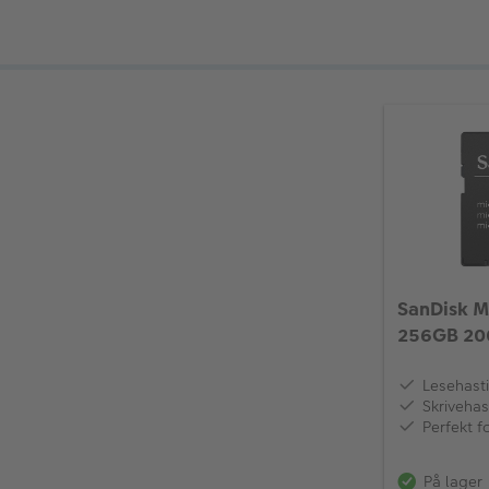
SanDisk M
256GB 20
I
Lesehast
Skrivehas
Perfekt f
På lager