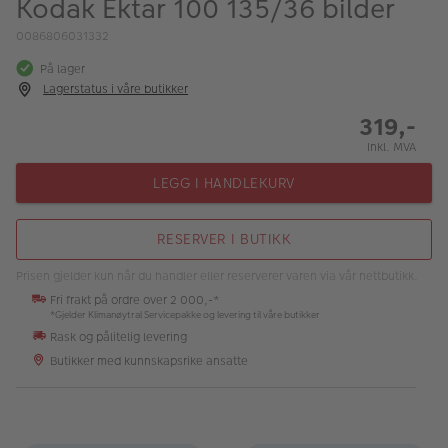
Kodak Ektar 100 135/36 bilder
ALBUM
0086806031332
Kampanjer
På lager
Lagerstatus i våre butikker
Merker
319,-
Lagersalg
Inkl. MVA
Bildeprodukter
LEGG I HANDLEKURV
Fotokurs
RESERVER I BUTIKK
Inspirasjon
Prisen gjelder kun når du handler eller reserverer varen via vår nettbutikk.
Fri frakt på ordre over 2 000,-*
Butikkoversikt
*Gjelder Klimanøytral Servicepakke og levering til våre butikker
Rask og pålitelig levering
Butikker med kunnskapsrike ansatte