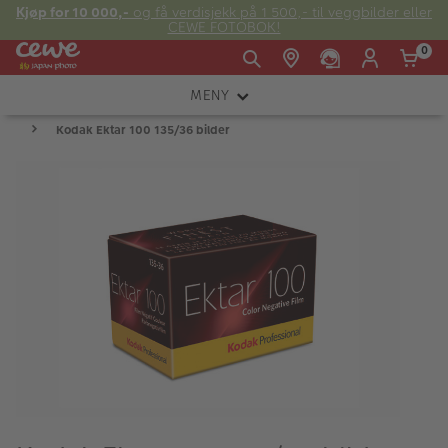
Kjøp for 10 000,-
og få verdisjekk på 1 500,- til veggbilder eller
CEWE FOTOBOK!
0
MENY
Man -
09:00 -
14:00 -
Søndag:
Kodak Ektar 100 135/36 bilder
KAMERA
Fre:
20:00
20:00
OBJEKTIV
FOTOTILBEHØR
E-post:
LYS OG STUDIO
kundeservice@japanphoto.no
INSTANTFOTO
ANALOG
KIKKERTER
RAMMER