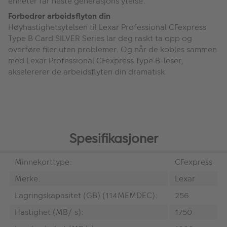
enheter får neste generasjons ytelse.
Forbedrer arbeidsflyten din
Høyhastighetsytelsen til Lexar Professional CFexpress
Type B Card SILVER Series lar deg raskt ta opp og
overføre filer uten problemer. Og når de kobles sammen
med Lexar Professional CFexpress Type B-leser,
akselererer de arbeidsflyten din dramatisk.
Spesifikasjoner
Minnekorttype:
CFexpress
Merke:
Lexar
Lagringskapasitet (GB) (114MEMDEC):
256
Hastighet (MB/ s):
1750