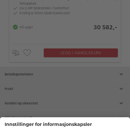
filmopptak
24,5 MP bildebrikke i fullformat
Kraftig 8-trinns bildestabilisator
30 582,-
På lager
LEGG I HANDLEKURV
Betalingsmetoder
Frakt
Kvalitet og sikkerhet
CEWE bærekraft