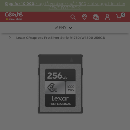
Kjøp for 10 000,-
og få verdisjekk på 1 500,- til veggbilder eller
CEWE FOTOBOK!
0
MENY
Man -
09:00 -
14:00 -
Søndag:
Lexar CFexpress Pro Silver Serie R1750/W1300 256GB
KAMERA
Fre:
20:00
20:00
OBJEKTIV
FOTOTILBEHØR
E-post:
LYS OG STUDIO
kundeservice@japanphoto.no
INSTANTFOTO
ANALOG
KIKKERTER
RAMMER