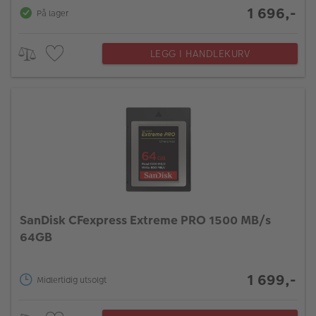
1 696,-
På lager
LEGG I HANDLEKURV
SanDisk CFexpress Extreme PRO 1500 MB/s
64GB
1 699,-
Midlertidig utsolgt