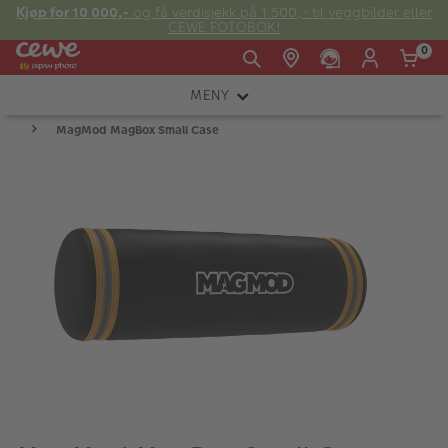
Kjøp for 10 000,-
og få verdisjekk på 1 500,- til veggbilder eller
CEWE FOTOBOK!
0
MENY
Man -
09:00 -
14:00 -
Søndag:
MagMod MagBox Small Case
KAMERA
Fre:
20:00
20:00
OBJEKTIV
FOTOTILBEHØR
E-post:
LYS OG STUDIO
kundeservice@japanphoto.no
INSTANTFOTO
ANALOG
KIKKERTER
RAMMER