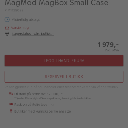
MagMod MagBox Small Case
ALBUM
PIM1138088
Kampanjer
Midlertidig utsolgt
Merker
Varsle meg
Lagerstatus i våre butikker
Lagersalg
1 979,-
Bildeprodukter
Inkl. MVA
LEGG I HANDLEKURV
Fotokurs
RESERVER I BUTIKK
Inspirasjon
Prisen gjelder kun når du handler eller reserverer varen via vår nettbutikk.
Butikkoversikt
Fri frakt på ordre over 2 000,-*
*Gjelder Klimanøytral Servicepakke og levering til våre butikker
Rask og pålitelig levering
Butikker med kunnskapsrike ansatte